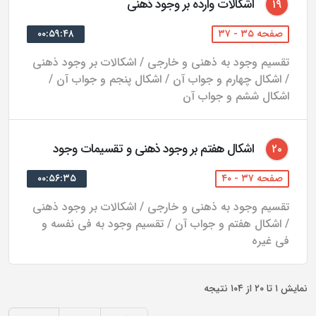
اشکالات وارده بر وجود ذهنی
۱۹
حصولى را در حقيقت مشاهده حضورى موجود مثالى يا
صفحه ۳۵ - ۳۷
۰۰:۵۹:۴۸
عقلى مى‌داند كه نه از راه نزدیک، بلكه از راه دور ادراك
تقسیم وجود به ذهنی و خارجی / اشکالات بر وجود ذهنی
مى‌شود.[7]
/ اشکال چهارم و جواب آن / اشکال پنجم و جواب آن /
اشکال ششم و جواب آن
ح)- حكما اراده را علم واجب به نظام اصلح دانسته‌اند و آن را
از صفات ذاتى حق تعالى بشمار آورده‌اند. همچنين كشف ذات
حق از كمالات و آثار مترتب بر آن را كلام ذاتى ناميده‌اند.
اشکال هفتم بر وجود ذهنی و تقسیمات وجود
۲۰
مرحوم علامه مى‌فرمايد در اين مطلب كه ذكر شد، معناى
صفحه ۳۷ - ۴۰
۰۰:۵۶:۳۵
اراده و كلام به وجهى از وجوه علم و قدرت به‌صورت تحليلى
تقسیم وجود به ذهنی و خارجی / اشکالات بر وجود ذهنی
برگشت داده شده است و در اين صورت ديگر نيازى نيست
/ اشکال هفتم و جواب آن / تقسیم وجود به فی نفسه و
كه از علم و قدرت تفكيك شوند و همچنين علم و قدرت كه
فی غیره
در كتاب و سنت به خدا نسبت داده شده است، مقصود از آن
صفت فعل است.[8]
نمایش
۱
تا
۲۰
از
۱۰۴
نتیجه
ط)- علامه طباطبايى، مقوله «أين» را به مقوله وضع، ارجاع