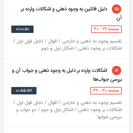
عقلى مى‌كنند، اما در خارج قابل قسمت نيستند. علامه
دلیل قائلین به وجود ذهنی و اشکالات وارده بر
۱۵
آن
طباطبايى قول ذيمقراطيس را با قدرى اصلاح پذيرفته است.
[3]
صفحه ۲۹ - ۳۰
۰۱:۰۰:۵۰
تقسیم وجود به ذهنی و خارجی / اقوال / دلایل قول اول /
ج)- بر اساس تفسير صدرالمتألهين از معلول و اينكه معلول
اشکالات بر وجود ذهنی / اشکال اول و دوم
حقيقتى جز وابستگى به علت ندارد، مرحوم علامه طباطبايى
بر بطلان تسلسل چنين اقامه برهان نموده است كه با فرض
تسلسل، بى‌نهايت معلول خواهيم داشت بدون علت و چون
اشکالات وارده بر دلیل به وجود ذهنی و جواب آن و
۱۶
بررسی جواب‌ها
معلول عين فقر و وابستگى است بى‌نهايت حقايقى كه عين
ربط و وابستگى هستند خواهيم داشت بدون اينكه حقيقتى
صفحه ۳۰ - ۳۲
۰۰:۵۵:۵۷
كه به آن وابسته هستند موجود باشد و اين محال است.[4]
تقسیم وجود به ذهنی و خارجی / اقوال / دلایل قول اول /
اشکالات بر وجود ذهنی / اشکال اول و دوم / دو جواب و
د)- بر طبق نظر علامه طباطبايى در تقسيم موجود مطلق به
بررسی جوابها
واحد و كثير مابه‌الامتياز عين مابه‌الاختلاف است و در نتيجه
اختلاف وحدت و كثرت همانند وجود عينى و ذهنى، اختلاف