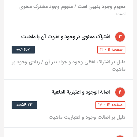
مفهوم وجود بدیهی است / مفهوم وجود مشترک معنوی
است.
است
ساختار
اين اثر از يك مقدمه (تعريف، موضوع و هدف اين فنّ)، و
اشتراک معنوی در وجود و تفاوت آن با ماهيت
۳
دوازده مرحله به ترتيب ذيل تشكيل شده:
صفحه ۱۱ - ۱۲
۰۰:۴۴:۰۱
1. كليات مباحث وجود (شامل دوازده فصل)؛
دلیل بر اشتراک لفظی وجود و جواب بر آن / زیادی وجود بر
ماهیت
2. انقسام وجود به خارجى و ذهنى (شامل يك فصل)؛
3. انقسام وجود به «في نفسه» و «في غيره» و انقسام «في
اصالة الوجود و اعتبارية الماهية
۴
نفسه» به «لنفسه» و «لغيره» (شامل سه فصل)؛
صفحه ۱۲ - ۱۳
۰۰:۵۴:۲۳
4. موادّ ثلاث: وجوب، امتناع و امكان (شامل نُه فصل)؛
دلیل بر اصالت وجود و اعتباریت ماهیت
5. ماهيت و احكامش (شامل هشت فصل)؛