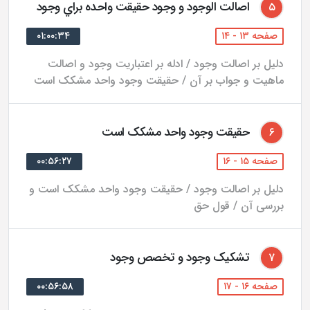
اصالت الوجود و وجود حقيقت واحده براي وجود
۵
6. مقولات عشر و آن اجناس عالى است كه انواع ماهيات به
صفحه ۱۳ - ۱۴
آن مى‌رسد (شامل يازده فصل)؛
۰۱:۰۰:۳۴
دلیل بر اصالت وجود / ادله بر اعتباریت وجود و اصالت
7. علّت و معلول (شامل يازده فصل)؛
ماهیت و جواب بر آن / حقیقت وجود واحد مشکک است
8. انقسام موجود به واحد و كثير (شامل ده فصل)؛
حقیقت وجود واحد مشکک است
۶
9. سبق و لحوق و قدم و حدوث (شامل سه فصل)؛
صفحه ۱۵ - ۱۶
۰۰:۵۶:۲۷
10. قوه و فعل (شامل شانزده فصل)؛
دلیل بر اصالت وجود / حقیقت وجود واحد مشکک است و
11. علم و عالم و معلوم (شامل دوازده فصل)؛
بررسی آن / قول حق
12. مباحث مرتبط به واجب‌الوجود - اثبات ذات و صفات و
تشکيک وجود و تخصص وجود
۷
افعال - (شامل چهارده فصل).
گزارش محتوا
صفحه ۱۶ - ۱۷
۰۰:۵۶:۵۸