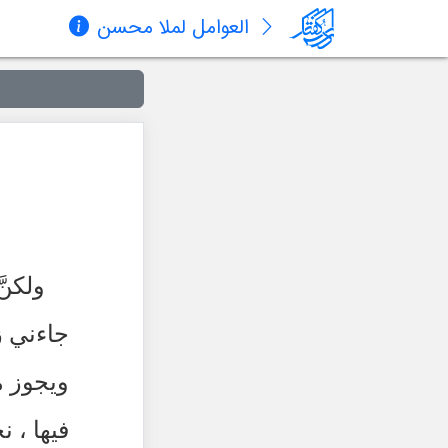
العوامل لملا محسن
ولكنّ
جاءني زي
ويجوز م
فيها ، ن