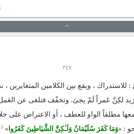
٣٤٧
َ : للاستدراك ، ويقع بين الكلامين المتغايرين ، نح
د لكِنَّ عَمراً لَمْ يجئ. وتخفّف فتلغى عن العَمل
عها مطلقاً الواو للعطف ، أو الاعتراض على خل
(١)
حو : «
»
وَمَا كَفَرَ سُلَيْمَانُ
وَلَـٰكِنَّ الشَّيَاطِينَ كَفَرُوا