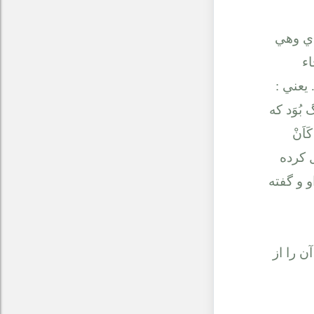
دي وهي
اء
يعني :
ُوَد كه
اَنْ
 كرده
 و گفته
 را از