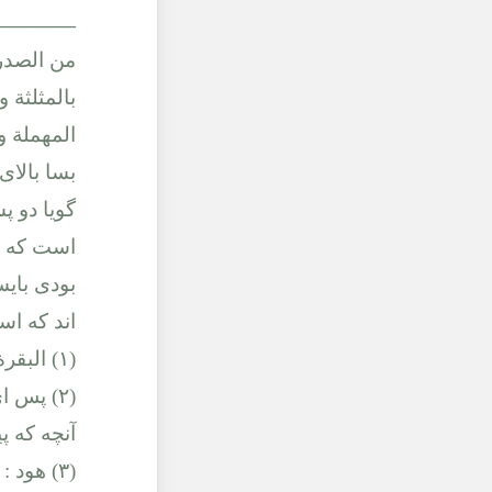
______
من الصدر
بالمثلثة و
المهملة و
بسا بالاى
گويا دو پس
است كه چ
بودى بايس
اند كه ا
(١) البقرة : ١٠٢.
(٢) پس 
آنچه كه پ
(٣) هود : ١٢.