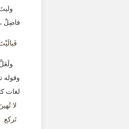
وليتَ 
فاضِلٌ ،
فَيالَيْت
ولَعَل
وقوله تع
لغات كثي
لا تُهينَ 
تَركع