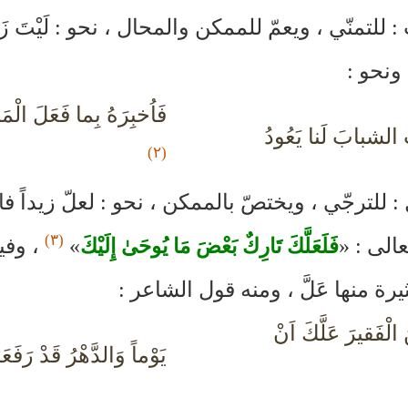
: للتمنّي ، ويعمّ للممكن والمحال ، نحو : لَيْتَ زَيْ
 ونحو :
فَاُخبِرَهُ بِما فَعَلَ ال
َ الشبابَ لَنا يَعُودُ
(٢)
َّ : للترجّي ، ويختصّ بالممكن ، نحو : لعلّ زيداً فا
(٣)
الى : «
»
، وفيه
فَلَعَلَّكَ تَارِكٌ بَعْضَ مَا يُوحَىٰ إِلَيْكَ
رة منها عَلَّ ، ومنه قول الشاعر :
الْفَقيرَ عَلَّكَ اَنْ
يَوْماً وَالدَّهْرُ قَدْ رَفَعَ