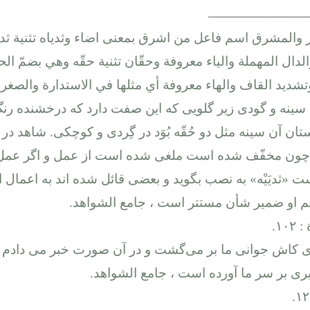
____________
 والمشرق اسم فاعل من اشرق بمعنى اضاء وثدياه تثنية ث
الدال المهملة والياء معروفة وحقّان تثنية حقّه وهي بضمّ الح
تشديد القاف والهاء معروفة أي مثلها في الاستدارة والصغر. 
 سينه و گودى زير گلويى كه اين صفت دارد كه درخشنده رنگ ب
تان آن سينه مثل دو حُقّه بُوَد در گِردى و كوچكى. شاهد در كَ
ون مخفّف شده است ملغى شده است از عمل و اگر عمل
ت «ثديَيْه» به نصب بگويد و بعضى قائل شده اند به اعمال او
سم او ضمير شأن مستتر است ، جامع الشواهد.
اى كاش جوانى ما بر مى‌گشت و در آن صورت خبر مى دادم آن
يرى بر سر ما آورده است ، جامع الشواهد.