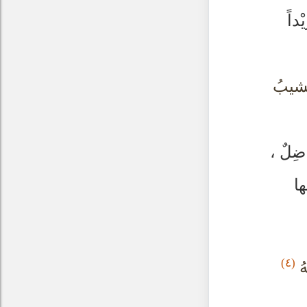
داً
ْمَشيبُ
ضِلٌ ،
ا
(٤)
هُ