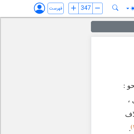
فهرست
و :
 ،
اف
.