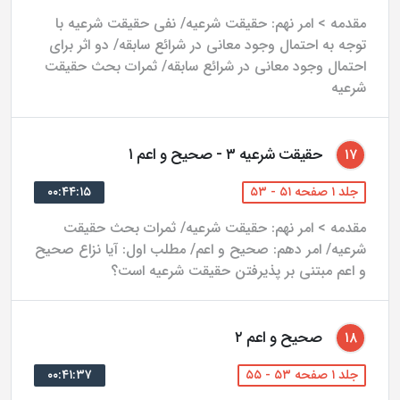
مقدمه > امر نهم: حقیقت شرعیه/ نفی حقیقت شرعیه با
مقصد ششم، شامل مباحث ادله عقلى، احكام قطع، حجّيت
توجه به احتمال وجود معانی در شرائع سابقه/ دو اثر برای
آن، ظن و انواع آن است كه قطع و اقسام آن، امارات غير
احتمال وجود معانی در شرائع سابقه/ ثمرات بحث حقیقت
علمى، ظواهر قرآن و سنت، اجماع منقول، تعارض اجماعات
شرعیه
منقول و... از جمله مباحث آن مى‌باشند.
حقیقت شرعیه ۳ - صحیح و اعم ۱
۱۷
جلد سوم، شامل دو مقصد زير مى‌باشد:
جلد ۱ صفحه ۵۱ - ۵۳
۰۰:۴۴:۱۵
مقصد هفتم، كه در اصول عملى (اصل برائت، تخيير،
استصحاب و احتياط)، است و در چهار فصل، از احكام آنها
مقدمه > امر نهم: حقیقت شرعیه/ ثمرات بحث حقیقت
شرعیه/ امر دهم: صحیح و اعم/ مطلب اول: آیا نزاع صحیح
بحث مى‌كند و مهم‌ترين مباحث آن، اصل برائت، احتياط،
و اعم مبتنی بر پذیرفتن حقیقت شرعیه است؟
تخيير و استصحاب مى‌باشد.
آخرين مقصد كه در تعارض ادله و امارات بوده و در ضمن نه
صحیح و اعم ۲
۱۸
فصل، به مباحثى همچون معناى تعارض، تعارض ميان ظاهر
جلد ۱ صفحه ۵۳ - ۵۵
۰۰:۴۱:۳۷
و اظهر، اصالت تساقط، تعارض ميان اماره و اصل، داير شدن