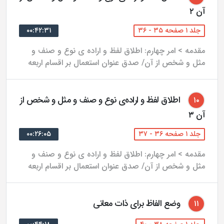
آن ۲
و عدم تخطى شارع از طريقه واضعين؛
جلد ۱ صفحه ۳۵ - ۳۶
۰۰:۴۲:۳۱
ب) ادله اعمى: تبادر اعم، عدم صحت سلب از فاسد، صحت
تقسيم به صحيح و فاسد، اخبار، صحت تعلق نذر و شبه آن
مقدمه > امر چهارم: اطلاق لفظ و اراده ی نوع و صنف و
مثل و شخص از آن/ صدق عنوان استعمال بر اقسام اربعه
به ترك نماز در حمام.
اشتراك.
اطلاق لفظ و اراده‌ی نوع و صنف و مثل و شخص از
۱۰
استعمال لفظ در بيشتر از يك معنى: ضمن بحث از اين
آن ۳
موضوع، اين توهم كه اخبار دال بر وجود هفت يا هفتاد بطن
جلد ۱ صفحه ۳۶ - ۳۷
۰۰:۲۶:۰۵
براى قرآن، بر وقوع اين استعمال دلالت مى‌كنند، بررسى شده
است.
مقدمه > امر چهارم: اطلاق لفظ و اراده ی نوع و صنف و
مثل و شخص از آن/ صدق عنوان استعمال بر اقسام اربعه
مبحث مشتق و متعلقات آن: در آن، پيرامون بساطت مفهوم
مشتق، فرق بين مشتق و مبادى آن، ملاك حمل، كيفيت
حمل صفات خداوند بر ذات مقدسش، چگونگى ارتباط مبادى
وضع الفاظ برای ذات معانی
۱۱
با ذات و اعتبار تلبس حقيقى، بحث شده است.