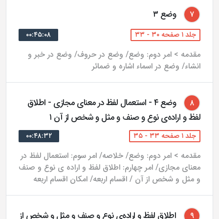
حيث مراد بودن آنها.
وضع ۳
۷
وضع مركبات: نويسنده، معتقد كه وضع مركبات، مانند وضع
جلد ۱ صفحه ۳۰ - ۳۳
۰۰:۴۵:۰۸
مفردات بوده و نيازى به وضع متفاوت ندارد.
علائم حقيقت و مجاز.
مقدمه > امر دوم: وضع/ وضع در حروف/ وضع در خبر و
انشاء/ وضع در اسماء اشاره و ضمائر
احوال پنج‌گانه لفظ و حكم تعارض ميان آنها: اين احوال،
عبارتند از: تجوز، اشتراك، تخصيص، نقل و اضمار.
حقيقت شرعيه: ثمره بحث از آن، در حمل يا عدم حمل
وضع ۴ - استعمال لفظ در معنای مجازی - اطلاق
۸
الفاظى كه در كلام شارع واقع شده است، بر معانى لغوى آنها
لفظ و اراده‌ی نوع و صنف و مثل و شخص از آن ۱
مى‌باشد.
جلد ۱ صفحه ۳۳ - ۳۵
۰۰:۴۸:۳۲
صحيح و اعم: نويسنده، معتقد است كه اين مسئله، مبتنى بر
مقدمه > امر دوم: وضع/ خلاصه/ امر سوم: استعمال لفظ در
ثبوت حقيقت شرعيه مى‌باشد. وى، پس از بررسى معناى
معنای مجازی/ امر چهارم: اطلاق لفظ و اراده ی نوع و صنف
و مثل و شخص از آن / اقسام اربعه/ امکان اقسام اربعه
صحت و فساد و لزوم تصور قدر جامع بنا بر هر دو قول، در دو
بخش، به ادله هر يك اشاره كرده است:
اطلاق لفظ و اراده‌ی نوع و صنف و مثل و شخص از
۹
الف) ادله صحيحى: تبادر صحيح، صحت سلب از فاسد، اخبار