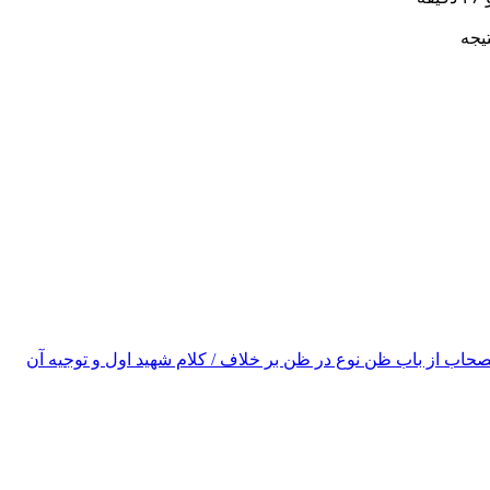
یجه
ت.
 تعبير مؤلف، كتاب شامل سه مقصد است. مقصد اول قطع، مقصد دوّم ظ
۱۳)
 و چهار تنبيه مى‌باشد:
تصحاب از باب ظن نوع در ظن بر خلاف / کلام شهید اول و توجیه آن
 و بحث خنثى.