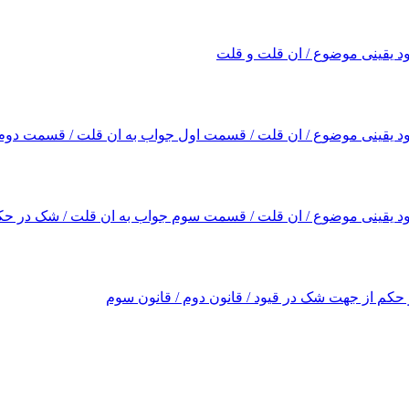
اشد. مقام اول امكان عقلى تعبدبه ظن و مقام دوم، تأسيس اصل در موا
ظور و مراد متكلم، اجماع منقول، شهرت در فتوا، خبر واحد و بحث انسد
د یقینی موضوع / ان قلت و قلت
مقام مطرح نموده است. مقام اول حكم شك بدون ملاحظۀ حالت سابق كه
ت.
نفس تكليف و موضع دوم شك در متعلق تكليف با علم به نفس تكليف اس
ود یقینی موضوع / ان قلت / قسمت اول جواب به ان قلت / قسمت دوم
وجوبى، و دوران امر بين وجوب و حرمت. هر سه مطلب را در حالت نب
ررسى قرار مى‌گيرد.
 حرام.
ود یقینی موضوع / ان قلت / قسمت سوم جواب به ان قلت / شک در حک
ع حكم مورد بررسى قرار مى‌گيرد. بنابراين ۹ حالت بيشتر مورد بررسى واقع نمى‌شود.
ر موضوع حكم در دو مقام بحث مى‌كند، يكى در شبهۀ محصوره و ديگرى
حکم از جهت شک در قیود / قانون دوم / قانون سوم
مردد بين متباينين و مردد بين اقل و اكثر. قسم اول (مردد بين متباين
جزء مأمور به است يا نيست. و بنابراين در دو محدوده بحث مى‌شود: م
تزع از امر خارجى است كه مغاير با مأمور به است و يا متحد با مأمور به
 به اصل احتياط يا برائت چه چيزى معتبر است و سپس معاملات جاهل 