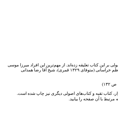
 بر اين كتاب تعليقه زده‌اند. از مهم‌ترين اين افراد ميرزا موسى
تبريزى (متوفاى ۱۳۰۵ قمرى)، ميرزا حسن آشتيانى (متوفاى ۱۳۱۹ قمرى)، شيخ حسن مامقانى (متوفاى ۱۳۲۳ قمرى)، شيخ ملا محمد كاظم خراسانى (متوفاى ۱۳۲۹ قمرى)، شيخ آقا رضا همدانى
ار، كتاب تقيه و كتاب‌هاى اصولى ديگرى نيز چاپ شده است.
رتبط با آن صفحه را بیابید.
اگر چه تاريخ تأليف همۀ قسمت‌هاى كتاب فرائد الأصول مشخص نيست؛ امّا در آخر بعضى از قسمت‌هاى كتاب تاريخ تأليف آن مشخص شده است. تاريخ تأليف قاعدۀ لا ضرر، در ماه ذيحجۀ سال ۱۲۶۷