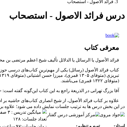
فرائد الاصول - استصحاب
درس فرائد الاصول - استصحاب
معرفی کتاب
فرائد الأصول یا الرسائل یا الدلائل تألیف شيخ اعظم مرتضى بن محمد امين 
كتاب فرائد الأصول (رسائل) يكى از مهم‌ترين كتاب‌هاى درسى حوزه‌ه
(متوفاى ۱۳۲۲ قمرى) مى‌باشند.
آقا بزرگ تهرانى در الذريعة راجع به اين كتاب اين‌گونه گفته است: «و هو
علاوه بر كتاب فرائد الأصول، از شيخ انصارى كتاب‌هاى حاشيه بر
در این بخش درس ها به ترتیب جلسات نمایش داده می شود؛ علاوه بر ای
وضعیت کتاب
میانگین تدریس : ۳ صفحه در ساعت
تعداد جلسات: ۱۲۸
استاد:
تهیه و تنظیم:
زمان جلسات:۹۷ ساعت و ۲۶ دقیقه