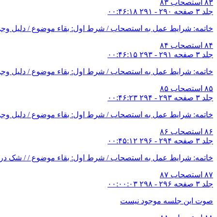
۸۳
استصحاب ۸۳
اما مقصد دوم، شامل دو مقام و انواع گمان‌ها و ظنون معتبر مى‌ب
جلد ۳ صفحه ۲۹۰ - ۲۹۱
۰۰:۴۶:۱۸
اما گمان‌ها و ظن‌هاى معتبر؛ شامل اماره‌هاى معتبر در تشخيص من
خاتمه: شرایط عمل به استصحاب / شرط اول: بقاء موضوع / دلیل وجو
اما مقصد سوم، اصول عمليّه و شك مى‌باشد. مؤلف بحث را در دو 
۸۴
استصحاب ۸۴
مقام دوم حكم شك با ملاحظۀ حالت سابق كه اصل استصحاب اس
جلد ۳ صفحه ۲۹۱ - ۲۹۳
۰۰:۴۶:۱۵
و اما مقام دوم نيز در دو موضع بحث مى‌كند: موضع اول شك در 
خاتمه: شرایط عمل به استصحاب / شرط اول: بقاء موضوع / دلیل وج
اما موضع اول؛ شامل سه مطلب است: شبهۀ تحريمى تكليفى، شبهۀ 
۸۵
استصحاب ۸۵
در موضوع حكم بررسى مى‌كند كه در مجموع دوازده حالت مورد ب
جلد ۳ صفحه ۲۹۳ - ۲۹۴
۰۰:۴۶:۲۳
اما موضع دوم كه شك در مكلف به مى‌باشد، داراى سه مطلب است: ۱ - دوران امر بين حرام و غير واجب، ۲ - اشتباه واجب با غير حرام، ۳ - اشتباه واجب با
خاتمه: شرایط عمل به استصحاب / شرط اول: بقاء موضوع / دلیل وج
در مطلب اول و دوم چهار حالت فقدان نص، اجمال نص، تعارض دو نص و اشتباه در موضو
۸۶
استصحاب ۸۶
جلد ۳ صفحه ۲۹۴ - ۲۹۶
۰۰:۴۵:۱۲
مؤلف بحث دوران امر بين حرام و غير واجب را به دليل اشتباه د
خاتمه: شرایط عمل به استصحاب / شرط اول: بقاء موضوع / / شک در 
و امّا مطلب دوم (اشتباه بين واجب با غير حرام) بر دو قسم است: 
از جهت موضوع بحث مى‌شود.
۸۷
استصحاب ۸۷
جلد ۳ صفحه ۲۹۶ - ۲۹۸
۰۰:۰۰:۰۳
در بحث اقل و اكثر در واقع بحث در اين است كه آيا يك شىء خاص 
ذهنى (قيد) باشد. در حالتى كه كه جزء ذهنى باشد نيز با اين قيد من
صوت این جلسه موجود نیست
در خاتمۀ اين بحث نيز مطلبى آورده مى‌شود و آن اين كه در عمل