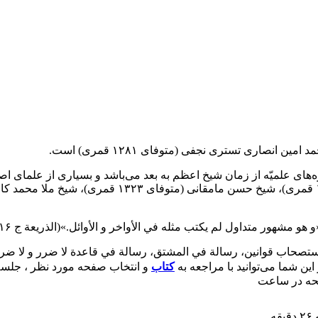
انصارى تسترى نجفى (متوفاى ۱۲۸۱ قمرى) است.
اى علميّه از زمان شيخ اعظم به بعد مى‌باشد و بسيارى از علماى اصولى
 مشهور متداول لم يكتب مثله في الأواخر و الأوائل.»(الذريعة ج ۱۶ ص ۱۳۲)
 استصحاب قوانين، رسالة في المشتق، رسالة في قاعدة لا ضرر و لا ضر
ن شما می‌توانید با مراجعه به
کتاب
و انتخاب صفحه مورد نظر ، جلسه م