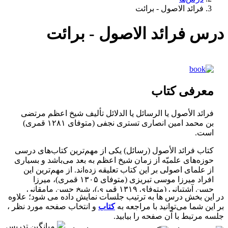
فرائد الاصول - برائت
درس فرائد الاصول - برائت
معرفی کتاب
فرائد الأصول یا الرسائل یا الدلائل تألیف شيخ اعظم مرتضى
بن محمد امين انصارى تسترى نجفى (متوفاى ۱۲۸۱ قمرى)
است.
كتاب فرائد الأصول (رسائل) يكى از مهم‌ترين كتاب‌هاى درسى
حوزه‌هاى علميّه از زمان شيخ اعظم به بعد مى‌باشد و بسيارى
از علماى اصولى بر اين كتاب تعليقه زده‌اند. از مهم‌ترين اين
افراد ميرزا موسى تبريزى (متوفاى ۱۳۰۵ قمرى)، ميرزا
حسن آشتيانى (متوفاى ۱۳۱۹ قمرى)، شيخ حسن مامقانى
در این بخش درس ها به ترتیب جلسات نمایش داده می شود؛ علاوه
(متوفاى ۱۳۲۳ قمرى)، شيخ ملا محمد كاظم خراسانى
بر این شما می‌توانید با مراجعه به
کتاب
و انتخاب صفحه مورد نظر ،
(متوفاى ۱۳۲۹ قمرى)، شيخ آقا رضا همدانى (متوفاى ۱۳۲۲
جلسه مرتبط با آن صفحه را بیابید.
قمرى) مى‌باشند.
میانگین تدریس