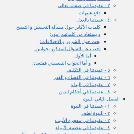
٣ - عقيدتنا في صفاته تعالى
دفع شبهات
٤ - عقيدتنا بالعدل
كلمات الأكابر حول مسألة التحسين و التقبيح
و يستفاد من كلماتهم امور:
بحث حول الشرور و الاختلافات:
اجيب عن السؤال المذكور بجوابين:
أما الأول:
و أما الجواب التفصيلي فمتعدد:
٥ - عقيدتنا في التكليف
٦ - عقيدتنا في القضاء و القدر
٧ - عقيدتنا في البداء
٨ - عقيدتنا في أحكام الدين
الفصل الثاني النبوة
١ - عقيدتنا في النبوة
٢ - النبوة لطف
٣ - عقيدتنا في معجزة الأنبياء
٤ - عقيدتنا في عصمة الأنبياء