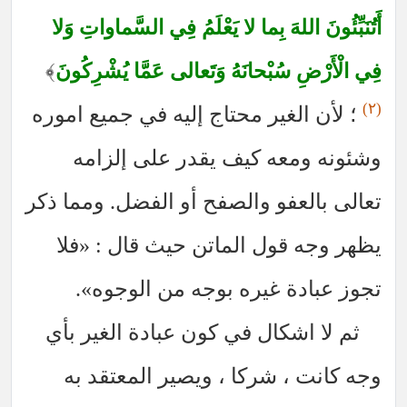
أَتُنَبِّئُونَ اللهَ بِما لا يَعْلَمُ فِي السَّماواتِ وَلا
﴾
فِي الْأَرْضِ سُبْحانَهُ وَتَعالى عَمَّا يُشْرِكُونَ
(٢)
؛ لأن الغير محتاج إليه في جميع اموره
وشئونه ومعه كيف يقدر على إلزامه
تعالى بالعفو والصفح أو الفضل. ومما ذكر
يظهر وجه قول الماتن حيث قال : «فلا
تجوز عبادة غيره بوجه من الوجوه».
ثم لا اشكال في كون عبادة الغير بأي
وجه كانت ، شركا ، ويصير المعتقد به