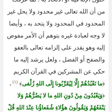
من أن الله تعالى غير محدود ولا يحل غير
المحدود في المحدود ولا يتحد به ، وأيضا
لا وجه لعبادة غيره بتوهم أن الأمر مفوض
إليه وهو يقدر على إلزامه تعالى بالعفو
والصفح أو الفضل ، ولعل يرشد إليه ما
حكي عن المشركين في القرآن الكريم
(١)
،
﴾
﴿
ما نَعْبُدُهُمْ إِلَّا لِيُقَرِّبُونا إِلَى اللهِ زُلْفى
﴿
وَيَعْبُدُونَ مِنْ دُونِ اللهِ ما لا يَضُرُّهُمْ وَلا
يَنْفَعُهُمْ وَيَقُولُونَ هؤُلاءِ شُفَعاؤُنا عِنْدَ اللهِ قُلْ