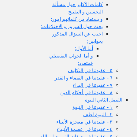
كلمات الأكابر حول مسألة
التحسين و التقبيح
و يستفاد من كلماتهم امور:
بحث حول الشرور و الاختلافات:
اجيب عن السؤال المذكور
بجوابين:
أما الأول:
و أما الجواب التفصيلي
فمتعدد:
٥ - عقيدتنا في التكليف
٦ - عقيدتنا في القضاء و القدر
٧ - عقيدتنا في البداء
٨ - عقيدتنا في أحكام الدين
الفصل الثاني النبوة
١ - عقيدتنا في النبوة
٢ - النبوة لطف
٣ - عقيدتنا في معجزة الأنبياء
٤ - عقيدتنا في عصمة الأنبياء
٥ - عقيدتنا في صفات النبي صلى الله