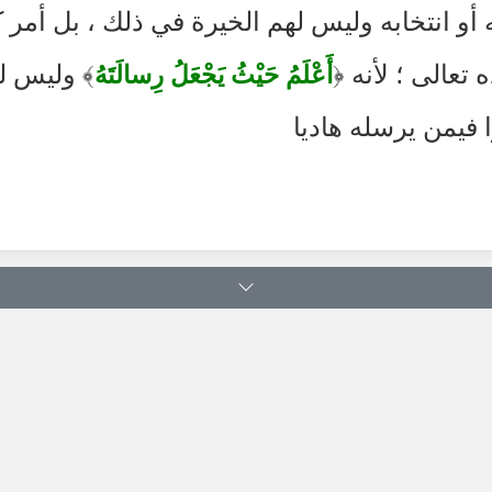
أو انتخابه وليس لهم الخيرة في ذلك ، بل أمر 
 تعالى ؛ لأنه
﴿
﴾
وليس له
أَعْلَمُ حَيْثُ يَجْعَلُ رِسالَتَهُ
 فيمن يرسله هاديا