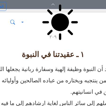
٢٠٩
١ ـ عقيدتنا في النبوة
 أن النبوة وظيفة إلهية وسفارة ربانية يجعلها الل
من ينتجبه ويختاره من عباده الصالحين وأوليائه
ن في انسانيتهم.
هم إلى سائر الناس لغاية ارشادهم إلى ما فيه