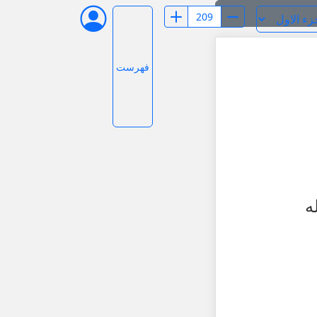
فهرست
ه