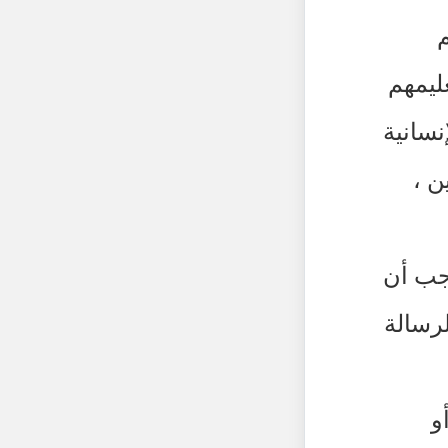
م
ليمهم
نسانية
ن ،
وجب أن
لرسالة
و