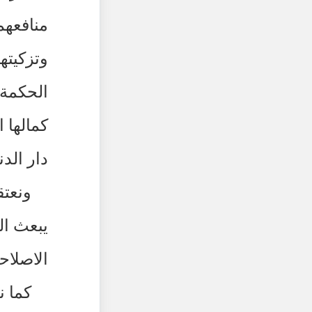
منافعهم
وتزكيته
الحكمة 
كمالها ا
دار الدن
ونعتق
يبعث ال
الاصلاحي
كما ن