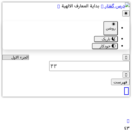
بدایة المعارف الالهیة
روشن
تاریک
خودکار
فهرست
٤٣