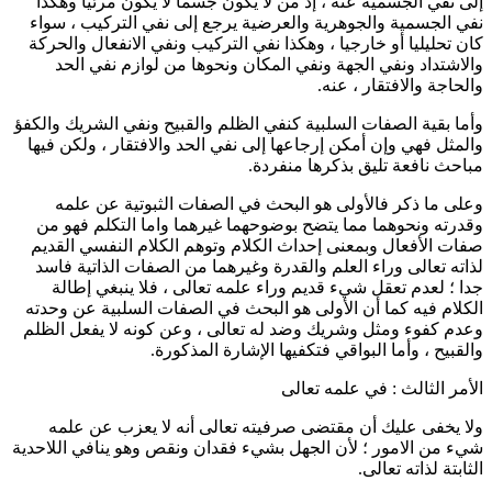
إلى نفي الجسمية عنه ، إذ من لا يكون جسما لا يكون مرئيا وهكذا
نفي الجسمية والجوهرية والعرضية يرجع إلى نفي التركيب ، سواء
كان تحليليا أو خارجيا ، وهكذا نفي التركيب ونفي الانفعال والحركة
والاشتداد ونفي الجهة ونفي المكان ونحوها من لوازم نفي الحد
والحاجة والافتقار ، عنه.
وأما بقية الصفات السلبية كنفي الظلم والقبيح ونفي الشريك والكفؤ
والمثل فهي وإن أمكن إرجاعها إلى نفي الحد والافتقار ، ولكن فيها
مباحث نافعة تليق بذكرها منفردة.
وعلى ما ذكر فالأولى هو البحث في الصفات الثبوتية عن علمه
وقدرته ونحوهما مما يتضح بوضوحهما غيرهما واما التكلم فهو من
صفات الأفعال وبمعنى إحداث الكلام وتوهم الكلام النفسي القديم
لذاته تعالى وراء العلم والقدرة وغيرهما من الصفات الذاتية فاسد
جدا ؛ لعدم تعقل شيء قديم وراء علمه تعالى ، فلا ينبغي إطالة
الكلام فيه كما أن الأولى هو البحث في الصفات السلبية عن وحدته
وعدم كفوء ومثل وشريك وضد له تعالى ، وعن كونه لا يفعل الظلم
والقبيح ، وأما البواقي فتكفيها الإشارة المذكورة.
الأمر الثالث : في علمه تعالى
ولا يخفى عليك أن مقتضى صرفيته تعالى أنه لا يعزب عن علمه
شيء من الامور ؛ لأن الجهل بشيء فقدان ونقص وهو ينافي اللاحدية
الثابتة لذاته تعالى.