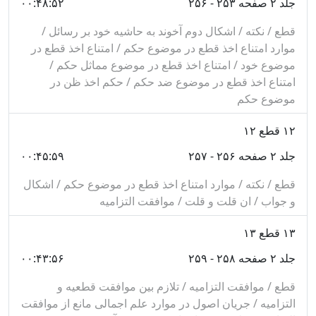
جلد ۲ صفحه ۲۵۳ - ۲۵۶
۰۰:۴۸:۵۲
براى قرآن، بر وقوع اين استعمال دلالت مى‌كنند، بررسى
قطع / نکته / اشکال دوم آخوند به حاشیه خود بر رسائل /
شده است.
موارد امتناع اخذ قطع در موضوع حکم / امتناع اخذ قطع در
موضوع خود / امتناع اخذ قطع در موضوع مماثل حکم /
مبحث مشتق و متعلقات آن: در آن، پيرامون بساطت مفهوم
امتناع اخذ قطع در موضوع ضد حکم / حکم اخذ ظن در
مشتق، فرق بين مشتق و مبادى آن، ملاك حمل، كيفيت
موضوع حکم
حمل صفات خداوند بر ذات مقدسش، چگونگى ارتباط مبادى
۱۲
قطع ۱۲
با ذات و اعتبار تلبس حقيقى، بحث شده است.
جلد ۲ صفحه ۲۵۶ - ۲۵۷
۰۰:۴۵:۵۹
در مقصد اول، در طى سيزده فصل، مطالب مربوط به
قطع / نکته / موارد امتناع اخذ قطع در موضوع حکم / اشکال
مبحث اوامر، بحث و بررسى شده است كه مهم‌ترين فصول
و جواب / ان قلت و قلت / موافقت التزامیه
آن عبارتند از: معنى ماده امر و بحث از اتحاد طلب و اراده،
۱۳
قطع ۱۳
معنى حقيقى صيغه امر، دلالت جمله خبرى بر وجوب،
جلد ۲ صفحه ۲۵۸ - ۲۵۹
۰۰:۴۳:۵۶
اقتضاء اطلاق صيغه امر نسبت به وجوب توصلى و تعبدى و
هم‌چنين نسبت به وجوب نفسى و عينى و تعيينى، امر بعد از
قطع / موافقت التزامیه / تلازم بین موافقت قطعیه و
التزامیه / جریان اصول در موارد علم اجمالی مانع از موافقت
حظر، مره و تكرار، فور و تراخى، اجزاء، مقدمه واجب،