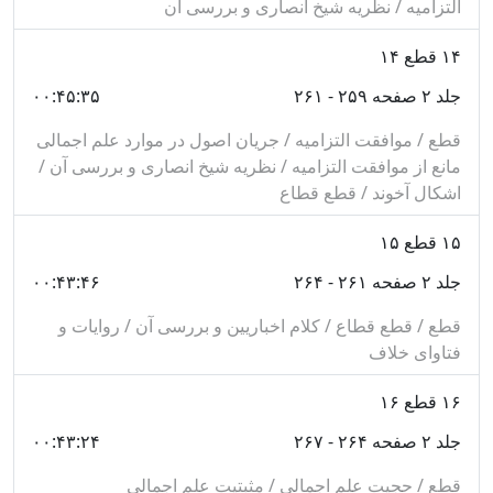
التزامیه / نظریه شیخ انصاری و بررسی آن
مسئله ضد و...
۱۴
قطع ۱۴
جلد دوم، دربردارنده مقاصد زير مى‌باشد:
جلد ۲ صفحه ۲۵۹ - ۲۶۱
۰۰:۴۵:۳۵
مقصد دوم كه در آن، درباره مبحث نواهى، در سه فصل،
قطع / موافقت التزامیه / جریان اصول در موارد علم اجمالی
بحث شده است و از جمله مهم‌ترين مباحث آن مى‌توان به
مانع از موافقت التزامیه / نظریه شیخ انصاری و بررسی آن /
اشکال آخوند / قطع قطاع
حقيقت مدلول ماده و صيغه نهى، اجتماع امر و نهى، نهى از
شىء نسبت به اقتضاى فساد اشاره كرد.
۱۵
قطع ۱۵
در مقصد سوم، در پنج فصل، به بررسى مطالب مربوط به
جلد ۲ صفحه ۲۶۱ - ۲۶۴
۰۰:۴۳:۴۶
مفاهيم پرداخته شده است. تعريف مفهوم، مفهوم جمله
قطع / قطع قطاع / کلام اخباریین و بررسی آن / روایات و
شرطيه، مفهوم استثناء، لقب، عدد، و ادات حصر از جمله
فتاوای خلاف
مباحث اين مقصد مى‌باشند.
۱۶
قطع ۱۶
مقصد چهارم، در مورد مبحث عام و خاص بوده و داراى
جلد ۲ صفحه ۲۶۴ - ۲۶۷
۰۰:۴۳:۲۴
سيزده فصل است كه از جمله مباحث مطرح شده در آن،
قطع / حجیت علم اجمالی / مثبتیت علم اجمالی