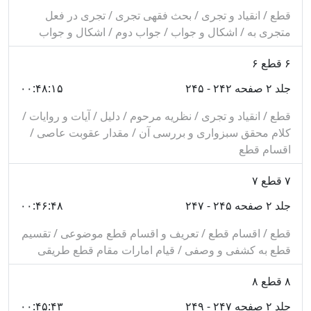
قطع / انقیاد و تجری / بحث فقهی تجری / تجری در فعل
از اختصاص لفظ به معنا و ارتباط خاص بين آن دو بوده كه
متجری به / اشکال و جواب / جواب دوم / اشکال و جواب
ناشى از تخصيص آن لفظ، به آن معنا و يا كثرت استعمال
۶
قطع ۶
مى‌باشد.
جلد ۲ صفحه ۲۴۲ - ۲۴۵
۰۰:۴۸:۱۵
كيفيت استعمال لفظ در معناى مجازى.
صحت اطلاق لفظ و اراده نوع يا مثل يا شخص از آن.
قطع / انقیاد و تجری / نظریه مرحوم / دلیل / آیات و روایات /
کلام محقق سبزواری و بررسی آن / مقدار عقوبت عاصی /
اينكه الفاظ براى معانى من حيث هى هى، وضع شده، نه از
اقسام قطع
حيث مراد بودن آنها.
وضع مركبات: نويسنده، معتقد كه وضع مركبات، مانند وضع
۷
قطع ۷
مفردات بوده و نيازى به وضع متفاوت ندارد.
جلد ۲ صفحه ۲۴۵ - ۲۴۷
۰۰:۴۶:۴۸
علائم حقيقت و مجاز.
قطع / اقسام قطع / تعریف و اقسام قطع موضوعی / تقسیم
احوال پنج‌گانه لفظ و حكم تعارض ميان آنها: اين احوال،
قطع به کشفی و وصفی / قیام امارات مقام قطع طریقی
عبارتند از: تجوز، اشتراك، تخصيص، نقل و اضمار.
۸
قطع ۸
حقيقت شرعيه: ثمره بحث از آن، در حمل يا عدم حمل
جلد ۲ صفحه ۲۴۷ - ۲۴۹
۰۰:۴۵:۴۳
الفاظى كه در كلام شارع واقع شده است، بر معانى لغوى