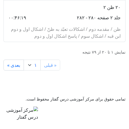
مقصد هفتم، كه در اصول عملى (اصل برائت، تخيير،
۲۰
ظن ۲
استصحاب و احتياط)، است و در چهار فصل، از احكام آنها
جلد ۲ صفحه ۲۸۰ - ۲۸۲
۰۰:۴۶:۱۹
بحث مى‌كند و مهم‌ترين مباحث آن، اصل برائت، احتياط،
ظن / مقدمه دوم / اشکالات تعبّد به ظنّ / اشکال اول و دوم
تخيير و استصحاب مى‌باشد.
ابن قبه / اشکال سوم / پاسخ اشکال اول و دوم
آخرين مقصد كه در تعارض ادله و امارات بوده و در ضمن نه
نمایش
۱
تا
۲۰
از
۷۹
نتیجه
فصل، به مباحثى همچون معناى تعارض، تعارض ميان ظاهر
و اظهر، اصالت تساقط، تعارض ميان اماره و اصل، داير
« قبلی
بعدی »
شدن امر ميان نسخ و تخصيص، تعارض ميان امارات،
تعارض اخبار، تعادل و تراجيح و بيان مرجحات پرداخته شده
است.
تمامی حقوق برای مرکز آموزشی درس گفتار محفوظ است.
در خاتمه، پيرامون امور مربوط به اجتهاد و تقليد گفت‌وگو به
عمل آمده است.
كتاب، بسيار موجز و دقيق به رشته تحرير درآمده و از آن‌جا