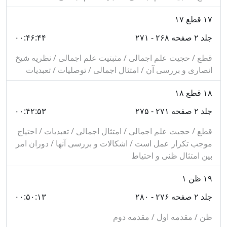
عبارتند از: تعريف عام و خاص، الفاظ و صيغ عموم، حجت
۱۷
قطع ۱۷
بودن عامى كه تخصيص در آن راه يافته، اجمال مخصص،
جلد ۲ صفحه ۲۶۸ - ۲۷۱
۰۰:۴۶:۴۴
خطابات شفاهى، تخصيص كتاب با خبر واحد و...
قطع / حجیت علم اجمالی / مثبتیت علم اجمالی / نظریه شیخ
مقصد پنجم، در چهار فصل تنظيم شده و مباحث الفاظ را به
انصاری و بررسی آن / امتثال اجمالی / توصلیات / تعبدیات
پايان برده است. تعريف مطلق و مقيد، مقدمات حكمت،
۱۸
قطع ۱۸
مطلق و مقيد متنافى، مجمل و مبين از مهم‌ترين مباحث اين
جلد ۲ صفحه ۲۷۱ - ۲۷۵
۰۰:۴۲:۵۳
مقصد مى‌باشند.
قطع / حجیت علم اجمالی / امتثال اجمالی / تعبدیات / احتیاج
مقصد ششم، شامل مباحث ادله عقلى، احكام قطع، حجّيت
موجب تکرار عمل است / اشکالات و بررسی آنها / دوران امر
آن، ظن و انواع آن است كه قطع و اقسام آن، امارات غير
بین امتثال ظنی و احتیاط
علمى، ظواهر قرآن و سنت، اجماع منقول، تعارض
۱۹
ظن ۱
اجماعات منقول و... از جمله مباحث آن مى‌باشند.
جلد ۲ صفحه ۲۷۶ - ۲۸۰
۰۰:۵۰:۱۳
جلد سوم، شامل دو مقصد زير مى‌باشد:
ظن / مقدمه اول / مقدمه دوم