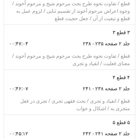
قطع / تفاوت نحوه طرح بحث مرحوم شیخ و مرحوم آخوند /
وجوه اعراض مرحوم آخوند از تقسیم ثنایی / لزوم عمل به
اين اثر، در سال‌هاى آخر عمر آخوند، در نجف، نوشته شده و
قطع و تبعیت از آن / جعل حجیت قطع
دو سال از وقت وى را گرفته است و تا كنون بارها در
۳
قطع ۳
شهرهاى ايران و عراق تجديد چاپ شده است.
جلد ۲ صفحه ۲۳۵ - ۲۳۸
۰۰:۴۷:۰۴
تدريس مطالب «كفايه»، قبل از تدوين آن، ۶ سال طول
قطع / تفاوت نحوه طرح بحث مرحوم شیخ و مرحوم آخوند /
كشيده و بعدها كه كتاب، به طبع رسيده، اين مدت تقريبا
معنای فعلیت / انقیاد و تجری
نصف گرديده است.
۴
قطع ۴
گزارش محتوا
جلد ۲ صفحه ۲۳۸ - ۲۴۱
۰۰:۴۶:۰۷
در جلد اول، در مقدمه، سيزده امر زير كه از مبادى فن
قطع / انقیاد و تجری / بحث فقهی تجری / تجری در فعل
مى‌باشد، مورد بحث قرار گرفته است:
متجری به / اشکال و جواب
تعريف علم اصول و موضوع آن: علم به قواعدى كه براى
۵
قطع ۵
استنباط حكم شرعى، تعبيه شده‌اند.
جلد ۲ صفحه ۲۴۱ - ۲۴۲
۰۰:۴۵:۱۲
تعريف وضع و اقسام آن: نويسنده، معتقد است وضع، نوعى