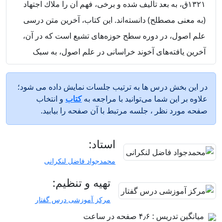
۱۳۲۱ق، به بعد تأليف شده و برخى، فهم آن را ملاك اجتهاد
(به معنى مصطلح) دانسته‌اند. اين كتاب، آخرين متن درسى
علم اصول، در دوره سطح حوزه‌هاى تشيع است كه در آن،
آخرين يافته‌هاى آخوند خراسانى در علم اصول، به سبک
كلاسيك و نو مطرح شده است.
در این بخش درس ها به ترتیب جلسات نمایش داده می شود؛
ساختار
علاوه بر این شما می‌توانید با مراجعه به
کتاب
و انتخاب
كتاب، فراهم آمده است از مقدمه، هشت مقصد و خاتمه كه
صفحه مورد نظر ، جلسه مرتبط با آن صفحه را بیابید.
در سه جلد ارائه شده است؛ مقدمه و پنج مقصد اول،
قسمت مباحث الفاظ را شامل و سه مقصد ديگر با خاتمه،
استاد:
بيان قسمت ادله عقليه را متكفل مى‌باشد.
محمدجواد فاضل لنکرانی
كتاب، حاصل مغز متفكرى است كه هم به معقول و هم به
تهیه و تنظیم:
منقول نظر داشته است.
مرکز آموزشی درس گفتار
میانگین تدریس : ۴٫۶ صفحه در ساعت
اين اثر قيّم، بر اثر ايجاز، جامعيت، دشوارى فهم و درك