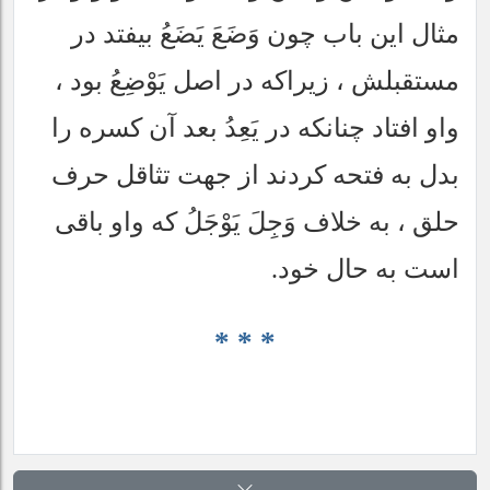
مثال اين باب چون وَضَعَ يَضَعُ بيفتد در
مستقبلش ، زيراكه در اصل يَوْضِعُ بود ،
واو افتاد چنانكه در يَعِدُ بعد آن كسره را
بدل به فتحه كردند از جهت تثاقل حرف
حلق ، به خلاف وَجِلَ يَوْجَلُ كه واو باقى
است به حال خود.
* * *