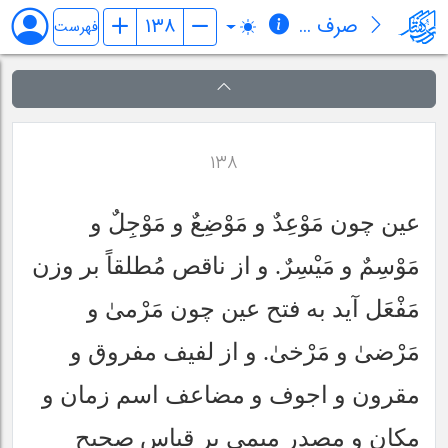
صرف میر
فهرست
۱۳۸
عين چون مَوْعِدٌ و مَوْضِعٌ و مَوْجِلٌ و
مَوْسِمٌ و مَيْسِرٌ. و از ناقص مُطلقاً بر وزن
مَفْعَل آيد به فتح عين چون مَرْمىٰ و
مَرْضىٰ و مَرْخىٰ. و از لفيف مفروق و
مقرون و اجوف و مضاعف اسم زمان و
مكان و مصدر ميمى بر قياس صحيح