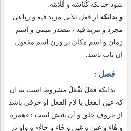
شود چنانكه كُنٰاسَة و قُلٰامَة.
و بدانكه
از فعل ثلاثى مزيد فيه و رباعى
مجرد و مزيد فيه ، مصدر ميمى و اسم
زمان و اسم مكان بر وزن اسم مفعول
آن باب باشد.
فصل :
بدانكه فَعَلَ يَفْعَلُ مشروط است به آن
كه عين الفعل يا لام الفعل او حرفى باشد
از حروف حلق و آن شش است : «همزه
و هٰاء و عين و غين و حٰاء و خاءٰ» و واو در