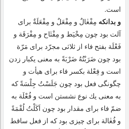
است.
و بدانكه
مِفْعٰالٌ و مِفْعَلٌ و مِفْعَلَةٌ براى
آلت بود چون مِخْيَط و مِفْتٰاح و مِفْرَقَة و
فَعْلَة بفتح فاء از ثلاثى مجرّد براى مَرّة
بود چون ضَرَبْتُهُ ضَرْبَةً به معنى يكبار زدن
است و فِعْلة بكسر فاء براى هيأت و
چگونگى فعل بود چون جَلَسْتُ جِلْسَةً كه
به معنى يك نوع نشستن است و فُعْلَة به
ضمّ فاء براى مقدار بود چون اَكَلْتُ لُقْمَةً
و فُعٰالة براى چيزى بود كه از فعل ساقط