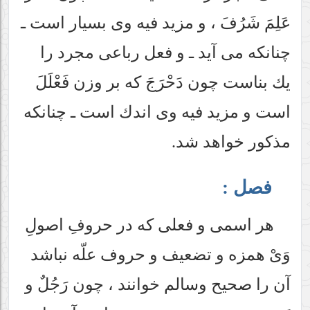
عَلِمَ شَرُفَ ، و مزيد فيه وى بسيار است ـ
چنانكه مى آيد ـ و فعل رباعى مجرد را
يك بناست چون دَحْرَجَ كه بر وزن فَعْلَلَ
است و مزيد فيه وى اندك است ـ چنانكه
مذكور خواهد شد.
فصل :
هر اسمى و فعلى كه در حروفِ اصولِ
وَىْ همزه و تضعيف و حروف علّه نباشد
آن را صحيح وسالم خوانند ، چون رَجُلٌ و