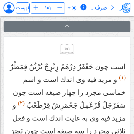
صرف میر
فهرست
۱۰۱
است چون جَعْفَرٌ دِرْهَمٌ زِبْرِجٌ بُرْثُنٌ قِمَطْرٌ
(١)
و مزيد فيه وى اندك است و اسم
خماسى مجرد را چهار صيغه است چون
(٢)
سَفَرْجَلٌ قُزَعْمِلٌ جَحْمَرِشٌ قِرْطَعْبٌ
و
مزيد فيه وى به غايت اندك است و فعل
ثلاثى مجرد را سه صيغه است چون نَصَرَ