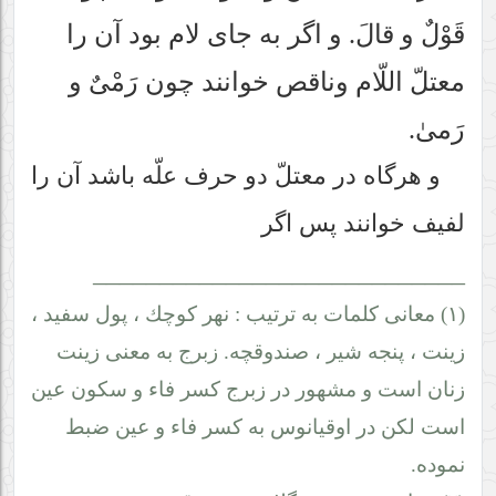
قَوْلٌ و قالَ. و اگر به جاى لام بود آن را
معتلّ اللّام وناقص خوانند چون رَمْىٌ و
رَمىٰ.
و هرگاه در معتلّ دو حرف علّه باشد آن را
لفيف خوانند پس اگر
____________________________
(١) معانى كلمات به ترتيب : نهر كوچك ، پول سفيد ،
زينت ، پنجه شير ، صندوقچه. زبرج به معنى زينت
زنان است و مشهور در زبرج كسر فاء و سكون عين
است لكن در اوقيانوس به كسر فاء و عين ضبط
نموده.