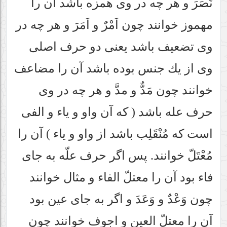
نَصَرَ و هر چه در وى همزه باشد آن را
مهموز خوانند چون اَمْرٌ و اَمَرَ و هر چه در
وى تضعيف باشد يعنى دو حرف اصلى
وى از يك جنس بوده باشد آن را مضاعف
خوانند چون مَدٌّ و مدَّ و هر چه در وى
حرف عله باشد ( كه آن واو و ياء و الفى
است كه مُنْقَلِب باشد از واو و ياء ) آن را
مُعْتَلّ خوانند. پس اگر حرف علّه به جاى
فاء بود آن را معتلّ الفاء و مثال خوانند
چون وَعْدٌ و وَعَدَ و اگر به جاى عين بود
آن را معتلّ العين و اجوف خوانند چون