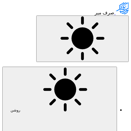
صرف میر
روشن