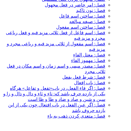
فصل: امر حاضر در فعل مجهول
فصل: نون تاكيد
فصل: ساختن اسم فاعل
فصل: صيغه مبالغه
فصل: ساختن اسم مفعول
فصل: اسم فاعل از فعل ثلاثى مزيد فيه و فعل رباعى
مجرد و مزيد فيه
فصل: اسم مفعول از ثلاثى مزيد فيه و رباعى مجرد و
مزيد فيه
فصل: معتل الفاء
فصل: مهموز الفاء
فصل: مصدر ميمى و اسم زمان و اسم مكان در فعل
ثلاثى مجرد
فصل: شرط فعل يفعل
فصل: باب إفعال
فصل: اگر فاء الفعل، در باب«تفعل و تفاعل» هرگاه
يكى از يازده حرف باشد كه: تاء و ثاء و دال و ذال و زا و
سين و شين و صاد و ضاد و طا و ظا است
فصل: اگر عين الفعل در باب افتعال چون يكى از اين
يازده حروف باشد
فصل: متعدى كردن ذهب به باء