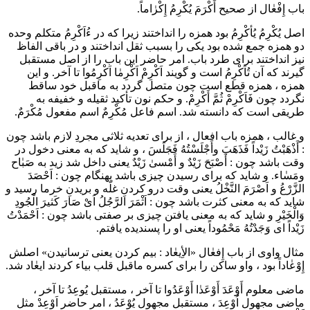
باب إِفْعٰال
از صحيح أَكْرَمَ يُكْرِمُ إِكْرٰاماً.
اصل يُكْرِمُ يُأكْرِمُ بود همزه را انداختند زيرا كه در ءُاَكْرِمُ متكلم وحده
دو همزه جمع شده بود يكى را بسبب ثقل انداختند و در باقى الفاظ
نيز انداختند براى طرد باب. امر حاضر اين باب را از اصل مستقبل
گيرند كه آن تُاَكْرِمُ است و گويند اَكْرِمْ اَكْرِمٰا اَكْرِمُوا تا آخر. و اين
همزه ، همزه قطع است چون متصل گردد به ماقبل خود ساقط
نگردد چون فَاَكْرِمْ ثُمَّ أَكْرِمْ. و حكم نون تأكيد ثقيله و خفيفه به
طريقى است كه دانسته شد. اسم فاعل مُكْرِمٌ اسم مفعول مُكْرَمٌ.
و غالب ، همزه باب افعال ، از براى تعديه ثلاثى مجردِ لازم باشد چون
: أَذْهَبْتُ زَيْداً فَذَهَبَ وأَجْلَسْتُهُ فَجَلَسَ ، و شايد كه به معنى دخول در
وقت باشد چون : أَصْبَحَ زَيْدٌ و أَمْسىٰ زَيْدٌ يعنى داخل شد زيد به صَبٰاح
ومَسٰاء. و شايد كه براى رسيدن چيزى باشد بهنگام چون : اَحْصَدَ
الزَّرْعُ و اَصْرَمَ النَّخْلُ يعنى وقت درو كردنِ غلّه و بريدنِ خرما رسيد و
شايد كه به معنى كثرت باشد چون : اَثْمَرَ الرَّجُلُ اَىْ صَارَ كَثيرَ الْجُودِ
وَالْخَيْرِ و شايد كه به معنى يافتن چيزى بر صفتى باشد چون : اَحْمَدْتُ
زَيْداً اى وَجَدْتُهُ مَحْمُوداً يعنى او را پسنديده يافتم.
مثال واوى
از باب إِفعٰال «الأِيعٰاد : بيم كردن يعنى ترسانيدن» اصلش
إِوْعٰاداً بود ، واو ساكن را براى كسره ماقبل قلب بياء كردند ايعٰاد شد.
ماضى معلوم أَوْعَدَ أَوْعَدٰا أَوْعَدُوا تا آخر ، مستقبل يُوعِدُ تا آخر ،
ماضى مجهول اُوْعِدَ ، مستقبل مجهول يُوْعَدُ ، امر حاضر اَوْعِدْ مثل