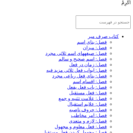
اَكْرِمْ
كتاب صرف مير
فصل: بناى اسم
فصل: ميزان
فصل: صيغه‏هاى اسم ثلاثى مجرد
فصل: اسم صحيح و سالم
فصل: زمان در فعل
فصل: ابواب فعل ثلاثى مزيد فيه
فصل: بناى فعل رباعى مجرد
فصل: اقسام اسم
فصل: باب فعل يفعل
فصل: فعل مستقبل
فصل: علامت تثنيه و جمع
فصل: علايم استقبال
فصل: حروف ناصبه
فصل: امر مخاطب
فصل: لازم و متعدى
فصل: فعل معلوم و مجهول
فصل: مجهول كردن فعل مستقبل