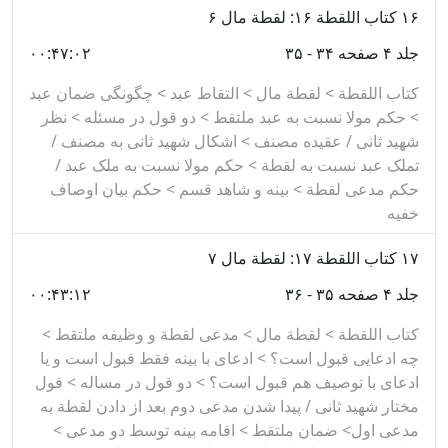
۱۶
کتاب اللقطة ۱۶: لقطة مال ۶
جلد ۴ صفحه ۳۴ - ۳۵
۰۰:۴۷:۰۲
کتاب اللقطة > لقطة مال > التقاط عبد > چگونگی ضمان عبد
> حکم مولا نسبت به عبد ملتقط > دو قول در مسئله > نظر
شهید ثانی / عقیده مصنف > اشکال شهید ثانی به مصنف /
تملک عبد نسبت به لقطة > حکم مولا نسبت به ملک عبد /
حکم مدعی لقطة > بینه و شاهد قسم > حکم بیان اوصاف
خفیه
۱۷
کتاب اللقطة ۱۷: لقطة مال ۷
جلد ۴ صفحه ۳۵ - ۳۶
۰۰:۴۳:۱۲
کتاب اللقطة > لقطة مال > مدعی لقطة و وظیفه ملتقط >
چه ادعایی قبول است؟ > ادعای با بینه فقط قبول است و یا
ادعای با توصیف هم قبول است؟ > دو قول در مساله > قول
مختار شهید ثانی / پیدا شدن مدعی دوم بعد از دادن لقطة به
مدعی اول> ضمان ملتقط > اقامه بینه توسط دو مدعی >