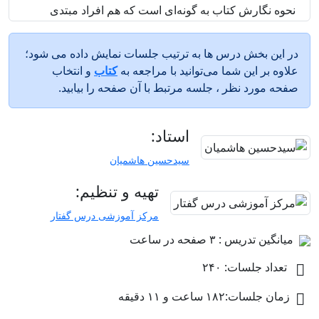
نحوه نگارش كتاب به گونه‌اى است كه هم افراد مبتدى
مى‌توانند مباحث فقهى آن را به آسانى بياموزند و هم علماء
در این بخش درس ها به ترتیب جلسات نمایش داده می شود؛
و فضلاء از آن استفاده نمايند.
علاوه بر این شما می‌توانید با مراجعه به
کتاب
و انتخاب
صفحه مورد نظر ، جلسه مرتبط با آن صفحه را بیابید.
عبارات لطيف و ذوقى و سليقه‌ی بى‌نظير در نگارش متن
آن، اين كتاب را از بهترين شروح مزجى فقهى قرار داده، به
استاد:
گونه‌اى كه تميّز بين متن و شرح مشكل است.
سیدحسین هاشمیان
از زمان نگارش اين كتاب، فقها و بزرگان به آن توجه داشته
تهیه و تنظیم:
و در كتاب‌هایش به آن استناد نموده‌اند و در حدود یکصد شرح
و حاشیه بر آن نگاشته شده است.
مرکز آموزشی درس گفتار
میانگین تدریس : ۳ صفحه در ساعت
اين كتاب در كنار «روض الجنان في شرح إرشاد الأذهان» و
تعداد جلسات: ۲۴۰
«مسالك الأفهام» از آثار جاويدان شهيد ثانى است كه صدها
سال است در حوزه‌هاى علمیه شيعه محور تعليم و تعلم
زمان جلسات:۱۸۲ ساعت و ۱۱ دقیقه
قرار گرفته است و هنوز هم از مهم‌ترين كتاب‌هاى درسى