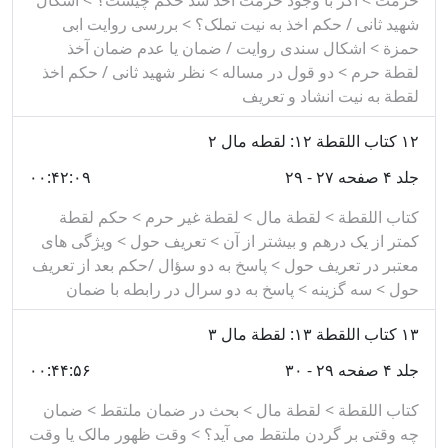
حرمت > اگر با وجود حرمت اخذ شد حکم چیست؟ > اشکال
شهید ثانی / حکم اخذ به نیت تملک؟ > بررسی روایت ابی
حمزة > اشکال سندی روایت / ضمان یا عدم ضمان آخذ
لقطة حرم > دو قول در مساله > نظر شهید ثانی / حکم اخذ
لقطة به نیت انشاد و تعریف
۱۲
کتاب اللقطة ۱۲: لقطه مال ۲
جلد ۴ صفحه ۲۷ - ۲۹
۰۰:۴۲:۰۹
کتاب اللقطة > لقطة مال > لقطة غیر حرم > حکم لقطة
کمتر از یک درهم و بیشتر از آن > تعریف حول > ویژگی های
معتبر در تعریف حول > پاسخ به دو سؤال /حکم بعد از تعریف
حول > سه گزینه > پاسخ به دو سرال در رابطه با ضمان
۱۳
کتاب اللقطة ۱۳: لقطة مال ۳
جلد ۴ صفحه ۲۹ - ۳۰
۰۰:۴۴:۵۶
کتاب اللقطة > لقطة مال > بحث در ضمان ملتقط > ضمان
چه وقتی بر گردن ملتقط می آید؟ > وقت ظهور مالک یا وقت