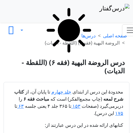
صفحه اصلی
درس‌ها
الروضة البهیة (فقه ۶) (اللقطة - الدیات)
درس الروضة البهیة (فقه ۶) (اللقطة -
الدیات)
محدودهٔ این درس از ابتدای
جلد چهارم
تا پایان آن، از
کتاب
شرح لمعه
(چاپ مجمع‌الفکر) است که
مباحث فقه ۶
را
دربرمی‌گیرد (صفحات
۱۵۳
تا ۳۶۵ جلد ۴ یعنی جلسه
۶۳
تا
۱۷۵
این درس).
کتابهای ارائه شده در این درس عبارتند از: