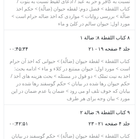
نسبت به کافر و حر به عبد / ادعای لقیط نسبت به بنوت /
کتاب اللقطة > فصل دوم: لقطه حیوان (ضالّة) > حکم اخذ
ضالّة > بررسی روایات > مواردی که اخذ ضاله حرام است >
مورد اول: حیوان سالم در کلئ و ماء
۸
کتاب اللقطة ۸: ضالة ۱
جلد ۴ صفحه ۱۹ - ۲۱
۰۰:۴۵:۳۴
کتاب اللقطة > لقطة حیوان (ضالّة) > حیوانی که اخذ آن حرام
است > مورد اول: حیوان ممتنع در کلاء و ماء > ادامه بحث:
اخذ به نیت تملک > دو قول در مسئله > بحث هزینه های آخذ /
حکم حیوان رها شده در بیابان > حکم گوسفند رها شده در
بیابان که خوف تلف او می رود > ضمان یا عدم ضمان در این
مورد > بیان وجه برای هر طرف
۹
کتاب اللقطة ۹: ضالة ۲
جلد ۴ صفحه ۲۱ - ۲۳
۰۰:۴۲:۵۱
کتاب اللقطة > لقطة حیوان (ضالّة) > حکم گوسفند در بیابان