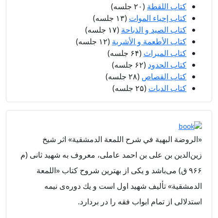
کتاب اللقطة
(۲۰ جلسه)
کتاب إحیاء الموات
(۱۳ جلسه)
کتاب الصید و الذباحة
(۱۷ جلسه)
کتاب الأطعمة و الأشربة
(۱۲ جلسه)
کتاب المیراث
(۶۴ جلسه)
کتاب الحدود
(۶۲ جلسه)
کتاب القصاص
(۲۸ جلسه)
کتاب الدیات
(۲۵ جلسه)
«الروضة البهية في شرح اللمعة الدمشقية»
اثر شيخ
زين‌الدين بن على بن احمد عاملى، معروف به شهيد ثانى (م
۹۶۶ ق) می‌باشد و یکی از بهترين شروح کتاب «اللمعة
الدمشقية» تأليف شهيد اول است و يك دوره‌ی نيمه
استدلالى از تمام ابواب فقه را در بردارد.