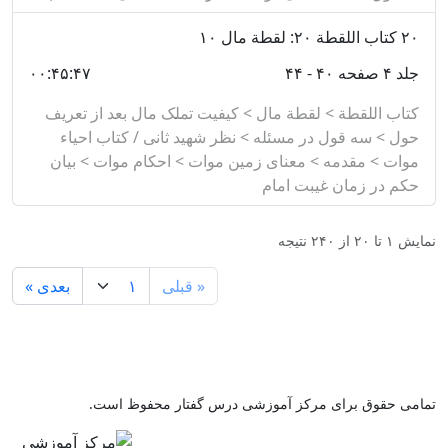
۲۰
کتاب اللقطة ۲۰: لقطة مال ۱۰
جلد ۴ صفحه ۴۰ - ۴۴
۰۰:۴۵:۴۷
کتاب اللقطة > لقطة مال > کیفیت تملک مال بعد از تعریف
حول > سه قول در مسئله > نظر شهید ثانی / کتاب احیاء
موات > مقدمه > معنای زمین موات > احکام موات > بیان
حکم در زمان غیبت امام
نمایش
۱
تا
۲۰
از
۲۴۰
نتیجه
« قبلی
بعدی »
تمامی حقوق برای مرکز آموزشی درس گفتار محفوظ است.