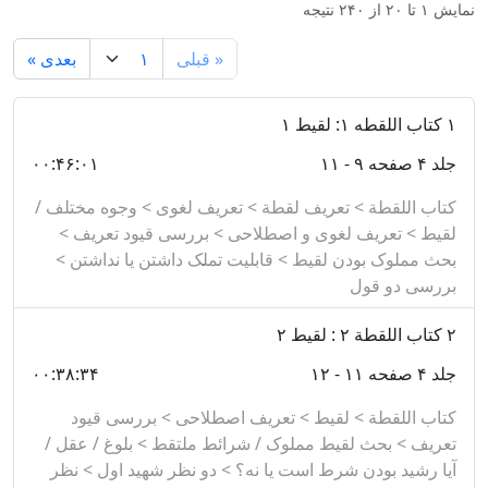
نمایش
۱
تا
۲۰
از
۲۴۰
نتیجه
حوزه‌هاى علميه مى‌باشد که در پایه‌های چهارم، پنجم و
« قبلی
بعدی »
ششم حوزه خوانده می‌شود و از آنجا که از بین کتابهای که
در حال حاضر درحوزه تدریس می‌شود، تنها کتابی است که
۱
کتاب اللقطه ۱: لقیط ۱
مشتمل بر تمام ابواب فقهی است و برخی از ابواب فقهی
جلد ۴ صفحه ۹ - ۱۱
۰۰:۴۶:۰۱
تنها در این کتاب درس گرفته می‌شود اهمیت دو چندانی پیدا
می‌کند.
کتاب اللقطة > تعریف لقطة > تعریف لغوی > وجوه مختلف /
لقیط > تعریف لغوی و اصطلاحی > بررسی قیود تعریف >
وضعیت نشر
بحث مملوک بودن لقیط > قابلیت تملک داشتن یا نداشتن >
بررسی دو قول
چاپی که مورد استفاده قرار گرفته است تحقیق مجمع الفکر
۲
کتاب اللقطة ۲ : لقیط ۲
الاسلامی است که در ۵ جلد تهیه شده است که چهار جلد آن
به متن کتاب اختصاص دارد و جلد پنجم فهرست‌های متنوع
جلد ۴ صفحه ۱۱ - ۱۲
۰۰:۳۸:۳۴
کتاب است.
کتاب اللقطة > لقیط > تعریف اصطلاحی > بررسی قیود
تعریف > بحث لقیط مملوک / شرائط ملتقط > بلوغ / عقل /
آیا رشید بودن شرط است یا نه؟ > دو نظر شهید اول > نظر