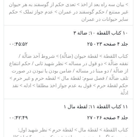
> بیان سه راه بعد از اخذ > تعدی حکم از گوسفند به هر حیوان
غیر ممتنع / حکم گوسفند در عمران > عدم جواز تملک > حکم
سایر حیوانات در عمران
۱۰
کتاب اللقطة ۱۰: ضالة ۳
جلد ۴ صفحه ۲۳ - ۲۵
۰۰:۴۵:۵۲
کتاب اللقطة > لقطة حیوان (ضالّة) > شروط آخذ ضالّة /
نفقه ضالّة > دو قول در مساله > نظر شهید ثانی / حکم انتفاع
از ضالّة / دو مبنا در مساله / ضامن بودن یا نبودن در صورت
تلف ضالّة / فصل سوم: لقطة مال > لقطه حرم و غیر حرم >
حکم لقطة حرم > قول به عدم جواز اخذ مطلقا > ادله > نقد
ادلّة
۱۱
کتاب اللقطة ۱۱: لقطة مال ۱
جلد ۴ صفحه ۲۶ - ۲۷
۰۰:۴۲:۴۹
کتاب اللقطة > لقطة مال > لقطة حرم > نظر شهید اول: