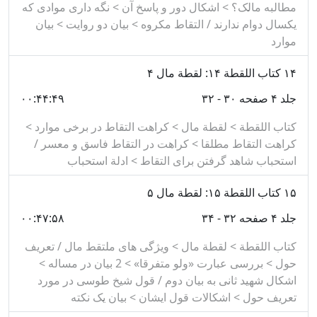
مطالبه مالک؟ > اشکال دور و پاسخ آن > نگه داری موادی که
یکسال دوام ندارند / التقاط مکروه > بیان دو روایت > بیان
موارد
۱۴
کتاب اللقطة ۱۴: لقطة مال ۴
جلد ۴ صفحه ۳۰ - ۳۲
۰۰:۴۴:۴۹
کتاب اللقطة > لقطة مال > کراهت التقاط در برخی موارد >
کراهت التقاط مطلقا > کراهت در التقاط فاسق و معسر /
استحباب شاهد گرفتن برای التقاط > ادلة استحباب
۱۵
کتاب اللقطة ۱۵: لقطة مال ۵
جلد ۴ صفحه ۳۲ - ۳۴
۰۰:۴۷:۵۸
کتاب اللقطة > لقطة مال > ویژگی های ملتقط مال / تعریف
حول > بررسی عبارت «ولو متفرقا» > 2 بیان در مساله >
اشکال شهید ثانی به بیان دوم / قول شیخ طوسی در مورد
تعریف حول > اشکالات قول ایشان > بیان یک نکته