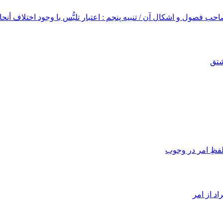
ب فصول و اشکال آن / تنبیه پنجم : اعتبار تلبُّس با وجود اختلاف أنحاء
شتق
نى؛
ى قمى؛
ظمى؛
لعلماء عراقى؛
 لفظِ امر در وجوب
علاّمه مازندرانى؛
للّه حويزى؛
ادى؛
اد از امر
زيز رضوى قمى، متخلص به «قدرت»؛