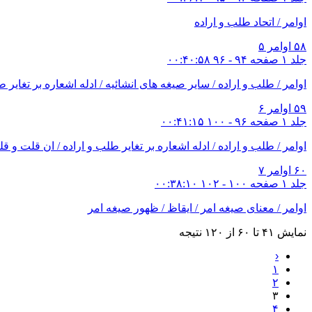
نهاية المأمول فى شرح كفاية الاصول، سيّد حسين بن سيّد عزيز حس
نهاية الوصول فى شرح كفاية الاصول، شيخ مصطفى کرمانشاهى 
اوامر / اتحاد طلب و اراده
نهاية الدارية فى شرح الكفاية، شيخ محمدحسین غروى اصفهانى، مش
۵۸
اوامر ۵
نهاية النهاية فى شرح الكفاية، ميرزا على بن عبدالحسين بن مولى 
جلد ۱ صفحه ۹۴ - ۹۶
۰۰:۴۰:۵۸
نهاية المأمول فى شرح كفاية الاصول، شيخ محمد على اجتهادى؛
نهاية الاصول الى كفاية الاصول، سيّد مصطفى محسن موسوى حائ
اوامر / طلب و اراده / سایر صیغه های انشائیه / ادله اشعاره بر تغایر ط
الهداية فى شرح الكفاية، شيخ عبدالحسين بن محمّد تقى آل شيخ اس
الهداية فى شرح الكفاية، سيّد محمّد جعفر بن محمّد طاهر موسو
۵۹
اوامر ۶
جلد ۱ صفحه ۹۶ - ۱۰۰
۰۰:۴۱:۱۵
منبع: ویکی نور
اوامر / طلب و اراده / ادله اشعاره بر تغایر طلب و اراده / ان قلت و ق
۶۰
اوامر ۷
جلد ۱ صفحه ۱۰۰ - ۱۰۲
۰۰:۳۸:۱۰
اوامر / معنای صیغه امر / ایقاظ / ظهور صیغه امر
نمایش
۴۱
تا
۶۰
از
۱۲۰
نتیجه
‹
۱
۲
۳
۴