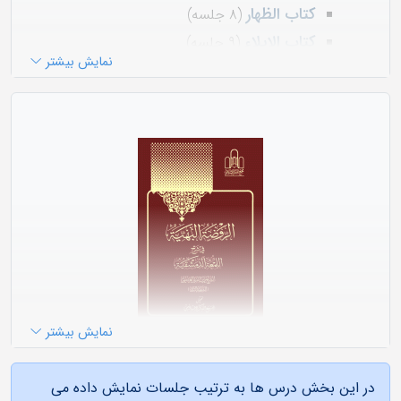
کتاب الظهار
(۸ جلسه)
کتاب الإیلاء
(۹ جلسه)
نمایش بیشتر
کتاب اللعان
(۱۱ جلسه)
کتاب الاقرار
(۱۸ جلسه)
کتاب الغصب
(۱۳ جلسه)
لازم به ذکر است که کتاب العتق و كتاب التدبير والمكاتبة
والاستيلاد که بعد از کتاب اللعان است تدریس نشده است.
نمایش بیشتر
«الروضة البهية في شرح اللمعة الدمشقية»
اثر شيخ زين‌الدين
در این بخش درس ها به ترتیب جلسات نمایش داده می
بن على بن احمد عاملى، معروف به شهيد ثانى (م ۹۶۶ ق)