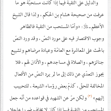
والدليل على التقية فيما إذا كانت مستحبّة هو ما
عرفت من صحيحة هشام بن الحكم ، ولذا قال الشيخ
الأعظم ـ
قدس‌سره
: «وأمّا المستحب من التقية فالظاهر
وجوب الاقتصار فيه على مورد النصّ ، وقد ورد النصّ
بالحث على المعاشرة مع العامّة وعيادة مرضاهم وتشييع
جنائزهم ، والصلاة في مساجدهم ، والأذان لهم ، فلا
يجوز التعدّي عن ذلك إلى ما لم يرد النصّ من الأفعال
المخالفة للحقّ ، كذمّ بعض رؤساء الشيعة ، للتحبيب
(٢)
إليهم»
ولكن مرّ عن الشهيد في قواعده من أنّه جعل
المستحب من التقية فيما إذا كان لا يخاف ضررا عاجلا ،