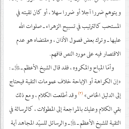
ويتوهم ضررا آجلا أو ضررا سهلا ، أو كان تقيته في
المستحب كالترتيب في تسبيح الزهراء ـ صلوات الله
عليها ـ وترك بعض فصول الأذان ، ومقتضاه هو عدم
الاقتصار فيه على مورد النص فافهم.
وأمّا المباح والمكروه ، فقد قال الشيخ الأعظم ـ
قدس‌سره
ـ :
«إن الكراهة أو الإباحة خلاف عمومات التقية فيحتاج
(٣)
إلى الدليل الخاص»
وقد أطلعت الكلام ، ومع ذلك
بقي الكلام وعليك بالمراجعة إلى المطولات ، كالرسالة في
التقية للشيخ الأعظم ـ
قدس‌سره
ـ والرسائل للسيّد المجاهد آية