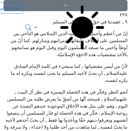
٢٢٧
٩ ـ عقيدتنا في حقّ المسلم على المسلم
بدایة المعارف الالهیة
إنّ من أعظم وأجمل ما دعا إليه الدين الإسلامي هو التآخي بين
المسلمين على اختلاف طبقاتهم ومراتبهم ومنازلهم. كما أنّ من
أوطأ وأخس ما صنعه المسلمون اليوم وقبل اليوم هو تسامحهم
بالأخذ بمقتضيات هذه الاخوّة الإسلاميّة.
لأنّ من أيسر مقتضياتها ـ كما سيجيء في كلمة الإمام الصادق
عليه‌السلام
ـ أن يحبّ لأخيه المسلم ما يحب لنفسه ويكره له ما
يكره لنفسه.
أنعم النظر وفكّر في هذه الخصلة اليسيرة في نظر آل البيت ـ
عليهم‌السلام
ـ فستجد أنّها من أشقّ ما يفرض طلبه من المسلمين
اليوم ، وهم على مثل هذه الأخلاق الموجودة عندهم البعيدة عن
روحية الإسلام ، فكّر في هذه الخصلة لو قدّر للمسلمين أن ينصفوا
أنفسهم ويعرفوا دينهم حقّا ويأخذوا بها فقط ـ أن يحبّ أحدهم لأخيه
ما يحبّ لنفسه ـ لما شاهدت من أحد ظلما ولا اعتداء ، ولا سرقة ولا