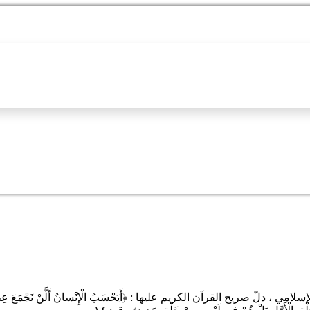
لامي ، دلّ صريح القرآن الكريم عليها :
﴿
أَ
يَحْسَبُ الْإِنْسانُ أَلَّنْ نَجْمَعَ ع