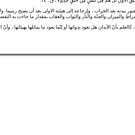
ْخَلْقِ الْأَوَّلِ بَلْ هُمْ فِي لَبْسٍ مِنْ خَلْقٍ جَدِيدٍ
﴾
، ق : ١٤.
شور ببدنه بعد الخراب ، وإرجاعه إلى هيئته الاولى بعد أن يصبح رميما. 
اط والميزان والجنّة والنار والثواب والعقاب بمقدار ما جاءت به التفصيل
علم بأنّ الأبدان هل تعود بذواتها أو إنّما يعود ما يماثلها بهيئاتها ، وأ