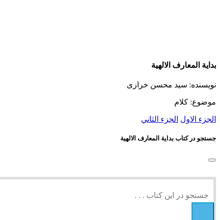
بدایة المعارف الالهیة
نویسنده: سید محسن خرازی
موضوع: کلام
الجزء الاول
الجزء الثاني
جستجو در کتاب بدایة المعارف الالهیة