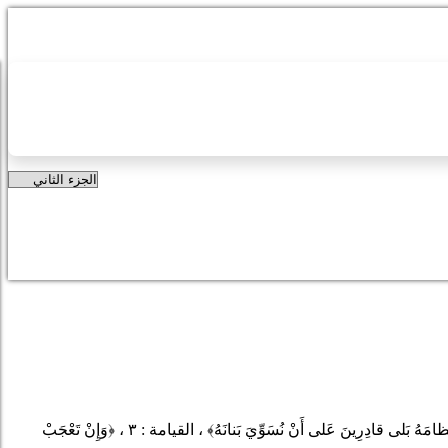
ِظامَهُ بَلى قادِرِينَ عَلى أَنْ نُسَوِّيَ بَنانَهُ
﴾
، القيامة : ٣ ،
﴿
وَإِنْ تَعْجَبْ