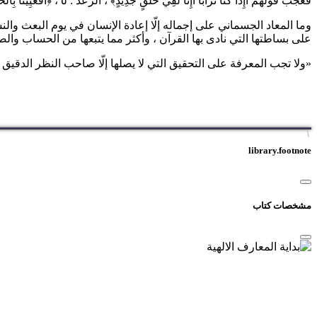
فَعَجَبٌ قَوْلُهُمْ أَإِذا كُنَّا تُراباً أَإِنَّا لَفِي خَلْقٍ جَدِيدٍ
﴾
، الرعد : ٥ ،
﴿
أَفَعَيِينا بِال
وما المعاد الجسماني على إجماله إلّا إعادة الإنسان في يوم البعث والن
على بساطتها التي نادى بها القرآن ، وأكثر مما يتبعها من الحساب والصر
«ولا تجب المعرفة على التحقيق التي لا يصلها إلّا صاحب النظر الدقيق ، كال
۱
library.footnote
مشخصات کتاب