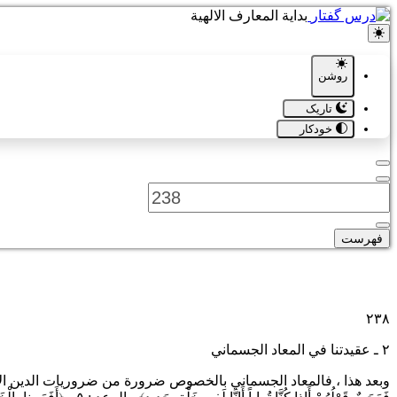
بدایة المعارف الالهیة
روشن
تاریک
خودکار
فهرست
٢٣٨
٢ ـ عقيدتنا في المعاد الجسماني
وبعد هذا ، فالمعاد الجسماني بالخصوص ضرورة من ضروريات الدين الإس