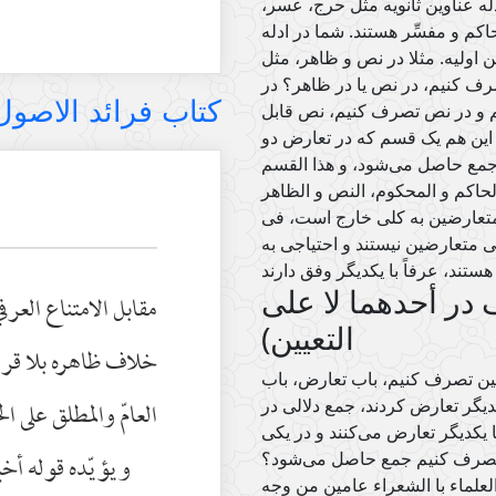
ه عناوین ثانویه مثل حرج، عسر،
اکم و مفسِّر هستند. شما در ادله
ین اولیه. مثلا در نص و ظاهر، مثل
تصرف کنیم، در نص یا در ظاهر؟ در
کتاب فرائد الاصول (رسائ
م و در نص تصرف کنیم، نص قابل
ین هم یک قسم که در تعارض دو
 جمع حاصل می‌شود، و هذا القسم
حاکم و المحکوم، النص و الظاهر
 متعارضین به کلی خارج است، فی
 متعارضین نیستند و احتیاجی به
در أحدهما لا علی
مقابل الامتناع العرف
التعیین)
خلاف ظاهره بلا قري
عیین تصرف کنیم، باب تعارض، باب
العامّ والمطلق على الخ
یگر تعارض کردند، جمع دلالی در
 یکدیگر تعارض می‌کنند و در یکی
ويؤيّده قوله أخي
تصرف کنیم جمع حاصل می‌شود؟
لعلماء با الشعراء عامین من وجه