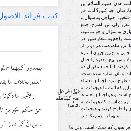
مه هدی علیهم السلام این
تعارضان، چه کنیم؟ ائمه هم
کتاب فرائد الاصول (رسائ
 فتخیر، احتیاجی به سؤال و
 أمکن أولی من الطرح، جمع
یازی به سؤال و جواب نبود.
است راجع به متعارضین، در
ا عن ظاهرهما، هر دو را از
یچ جایی به چنین چیزی اشاره
ا بأس ببیع العذرة را حمل
بصدور كليهما حملوا
 نکردند، اما جمع مقبول که
ات به آن اشاره شده است.
العمل بخلاف ما يقت
د طرح شود، إجماع العلماء
این که ائمه ما هیچوقت به
دليل آخر على
ولأجل ما ذكرنا و
 است و هو اجماع العلماء.
عدم كليّة هذه
این بوده است که هروقت به
القاعدة
عن حكم الخبرين الم
ری را طرح کردند و هیچوقت
بینهما را جمع نکردند.
: من أنّ كلّ دليل شر
 هر نحوی که ممکن است، ولی ما