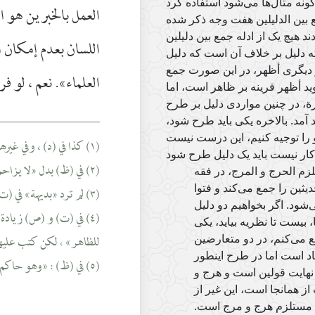
العمل بالخبرين هو 
 بین الدلیلین هفت وجه ذکر شده
د هیچ یک از ادله جمع بین دلیلین
اللسان بعدم إمكان ال
که دلیل بر خلاف آن است که دلیل
و دیگری أظهر، در این صورت جمع
العلماء». نعم ، لو 
د أظهر قرینه بر ظاهر است، اما
ة، در چنین مواردی دلیل بر طرح
________________
هد آمد. بالاخره یکی باید طرح شود،
(١) كذا في (د) ، وفي غيرها : «يوجب».
(٢) في (ظ) بدل «لا يزاحم دلالته» : «لا يزاحمه».
زم الحرج و المرج، در فقه
ین را جمع می‌کند و فتوا
(٣) لم ترد «بديهة» في (ت) و (ظ).
ود. اگر بخواهیم دو دلیل
(٤) في (ت) و (ص) زيادة 
بیست تا نظریه بیاید، یکی
للظاهر» ، لكن كتب عليه
 می‌کنم، در دو متعارضین
اد است اما در طرح اینطور
(٥) في (ظ) : «وهو حاكم».
 نهایت قولین است و هرج و
ز همانجا است، این غیر از
مستلزم هرج و مرج است.