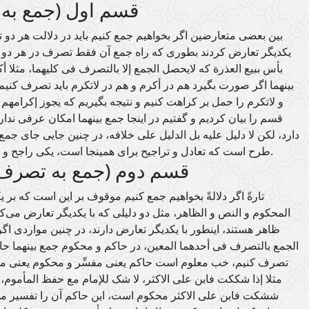
قسم اول (جمع به 
بین بعضی متعارضین اگر بخواهیم جمع کنیم باید در دلالت هر دو 
یکدیگر تعارض کردند بطوری که راه جمع آن فقط تصرف در هر دو ا
بأس ببیع العذرة که لایحصل الجمع إلا بالتصرف فی کلیهما، مثلا أک
بینهما اگر صورت بگیرد هم در أکرم و هم در لاتکرم باید تصرف کنیم،
و لاتکرم را حمل بر کراهت کنیم و نتیجه بگیریم که یجوز إکرامهم
قسم را بیان کردیم و گفتیم در اینجا جمع بینهما امکان عرفی ندا
دارد، لکن لا دلیل علیه بل الدلیل علی خلافه، در چنین جایی جای جم
طرح است که تعادل و تراجیح برای همینجا است، یکی راجح و یکی مرجوح است فهو و إذاً فتخیر.
قسم دوم (جمع به تصرف 
تارةً اگر دلالةً بخواهیم جمع کنیم موقوف بر این است که بر
المحکوم و النص و الظاهر، مثل دو دلیلی که با یکدیگر تعارض می‌
ظاهر هستند، اینطور با یکدیگر تعارض دارند، در چنین مواردی اگر
الجمع بالتصرف فی أحدهما المعین، در حاکم و محکوم جمع بینهما ح
تصرف کنیم، خب معلوم است حاکم یعنی مفسِّر و محکوم یعنی مفسّ
مثلا إذا شککت فابن علی الاکثر، لا شک للإمام مع حفظ المأموم، 
ششکت فابن علی الاکثر محکوم است، این حاکم آن را تفسیر می‌