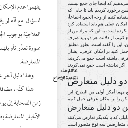
يفهموا عدم الإمكان 
ن برخورد کردیم باید تا جایی که
فاده کنیم از وجه الجمع اجماعاً،
للسؤال. مع أنّه لم ي
نکرده است به این که مراد من از
العلاجيّة بوجوب الج
 کنیم، از دلالت هر دو باید صرف
ن، این را گفته است. بطور مطلق
صورة تعذّر تأويلهما 
ل کنید بر امکان عرفی، ایشان
عرفی داشته است جمع می‌کردند،
المتعارضة.
اگر نداشته است جمع نمی‌کردند.
مخالفة هذه
۳
وهذا دليل آخر عل
القاعدة للإجماع
دو دلیل متعارض
هذا كلّه ، مضافا 
مهما أمکن أولی من الطرح، این
زمن الصحابة إلى يوم
ن دو دلیل متعارض
الأخبار المتعارضة ب
لیلی که با یکدیگر تعارض می‌کنند