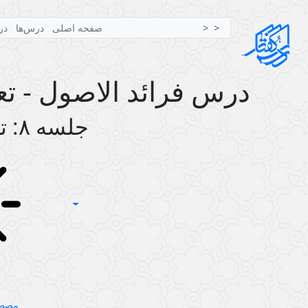
صفحه اصلی
درس‌ها
در
درس فرائد الاصول - تع
جلسه ۸: تعارض الدلیلین ۸
مصطف