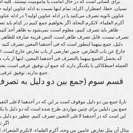
برای کسانی است که در حال امامت یا مأمومیت نیستند. کلیه ادل
نسیان، خطا، اضطرار، اکراه، تمام اینها نسبت به ادله عناوین اولیه ح
عناوین ثانویه تصرف می‌کنید یا در ادله عناوین اولیه؟ در ادله عناو
أکرم العلماء، لاتکرم النحاة، اگر بخواهیم جمع کنیم در کدام باید 
ظاهر باید تصرف کنیم، معلوم است، نمی‌شود به ظاهر أخذ کنی
تصرف نیست، قابل تصرف ظاهر است، النص قرینة صارفة للظاهر. ا
دلیل، جمع بینهما اینطور است که فی أحدهما المعین تصرف کنید
خارجٌ عن باب التعارض، چنین تعارضی از باب تعارض خارج است، ال
که یحصل الجمع بینهما بالتصرف فی أحدهما المعین، اینها از باب
الجمله اصطکاکی با یکدیگر دارند که جمع آن توفیق عرفی است، یعنی
جمع ندارند، توفیق عرفی هستند، عرفاً با یکدیگر وفق دارند.
قسم سوم (جمع بین دو دلیل به تصرف 
تارةً جمع بین دو دلیل موقوف است بر این که در أحدهما لاعلی الت
جمع بین دلیلین برای چنین مواردی طرح شده است که دو دلیل با یکد
این است که در أحدهما لاعلی التعیین تصرف کنیم. چطور دو دلیل با
اگر 
مثال آن مثل تعارض عامین من وجه، أکرم العلماء، لاتکرم الشعراء، ا