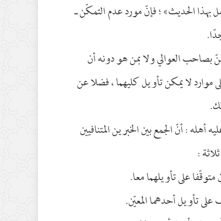
 بهذا الحديث» ؛ فإنّ مورد عدم التمكّن ـ
دّا.
ظنّ بصاحب العوالي ولا بمن هو دونه أن
ى موارد لا يمكن تأويل كليهما ، فضلا عن
لك.
ه أهله : أنّ الجمع بين الخبرين المتنافيين
لاثة :
متوقّفا على تأويلهما معا.
ّف على تأويل أحدهما المعيّن.