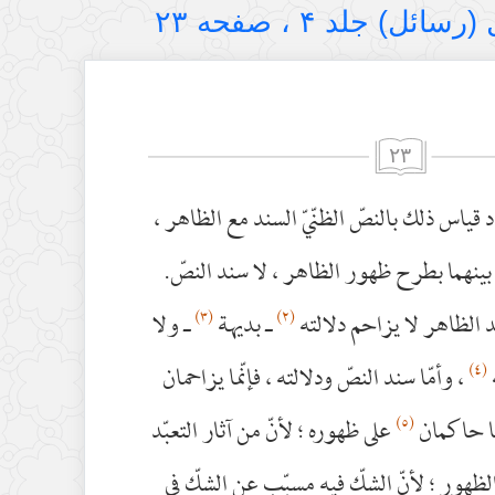
ل) جلد ۴ ، صفحه ۲۳
٢٣
 قياس ذلك بالنصّ الظنّيّ السند مع الظاهر ،
بينهما بطرح ظهور الظاهر ، لا سند النصّ.
(٣)
(٢)
 الظاهر لا يزاحم دلالته
ـ بديهة
ـ ولا
(٤)
، وأمّا سند النصّ ودلالته ، فإنّما يزاحمان
(٥)
ما حاكمان
على ظهوره ؛ لأنّ من آثار التعبّد
لظهور ؛ لأنّ الشكّ فيه مسبّب عن الشكّ في