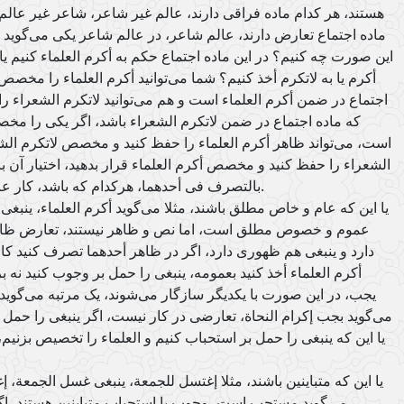
هستند، هر کدام ماده فراقی دارند، عالم غیر شاعر، شاعر غیر عالم،
ماده اجتماع تعارض دارند، عالم شاعر، در عالم شاعر یکی می‌گوید أ
این صورت چه کنیم؟ در این ماده اجتماع حکم به أکرم العلماء کنیم یا
أکرم یا به لاتکرم أخذ کنیم؟ شما می‌توانید أکرم العلماء را مخصص 
اجتماع در ضمن أکرم العلماء است و هم می‌توانید لاتکرم الشعراء ر
که ماده اجتماع در ضمن لاتکرم الشعراء باشد، اگر یکی را م
است، می‌تواند ظاهر أکرم العلماء را حفظ کنید و مخصص لاتکرم الشعرا
الشعراء را حفظ کنید و مخصص أکرم العلماء قرار بدهید، اختیار آن ب
بالتصرف فی أحدهما، هرکدام که باشد، کار عامین من وجه به این صورت است.
یا این که عام و خاص مطلق باشند، مثلا می‌گوید أکرم العلماء، ینبغی إ
عموم و خصوص مطلق است، اما نص و ظاهر نیستند، تعارض ظاه
دارد و ینبغی هم ظهوری دارد، اگر در ظاهر أحدهما تصرف کنید کا
أکرم العلماء أخذ کنید بعمومه، ینبغی را حمل بر وجوب کنید نه بر
یجب، در این صورت با یکدیگر سازگار می‌شوند، یک مرتبه می‌گوید 
می‌گوید بجب إکرام النحاة، تعارضی در کار نیست، اگر ینبغی را حمل
یا این که ینبغی را حمل بر استحباب کنیم و العلماء را تخصیص بزن
یا این که متباینین باشند، مثلا إغتسل للجمعة، ینبغی غسل الجمعة،
می‌گوید مستحب است، وجوب با استحباب متباینین هستند، ا