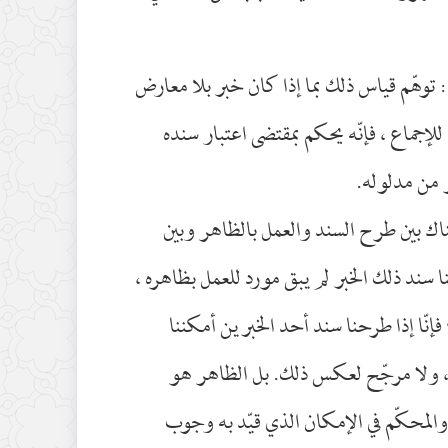
 توهّم قياس ذلك بما إذا كان خبر بلا معارض
لإجماع ، فإنّه يحكم بمقتضى اعتبار سنده
 من مدلوله.
اك بين طرح السند والعمل بالظاهر وبين
 سند ذلك الخبر لم يبق مورد للعمل بظاهره ،
إنّا إذا طرحنا سند أحد الخبرين أمكننا
، ولا مرجّح لعكس ذلك. بل الظاهر هو
والمحكّم في الإمكان الذي قيّد به وجوب