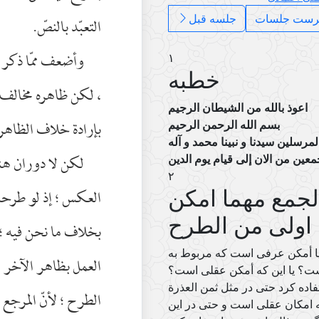
رست جلسات
جلسه قبل
التعبّد بالنصّ.
وأضعف ممّا ذكر :
۱
خطبه
، لكن ظاهره مخالف ل
اعوذ بالله من الشیطان الرجیم
بإرادة خلاف الظاهر
بسم الله الرحمن الرحیم
لمرسلین سیدنا و نبینا محمد و آله
لكن لا دوران هن
۲
الجمع مهما امکن
العكس ؛ إذ لو طرحنا
 اولی من الطرح
بخلاف ما نحن فيه ؛ ف
آیا أمکن عرفی است که مربوط به
العمل بظاهر الآخر 
ت؟ یا این که أمکن عقلی است؟
اده کرد حتی در مثل ثمن العذرة
الطرح ؛ لأنّ المرجع 
بله امکان عقلی است و حتی در این