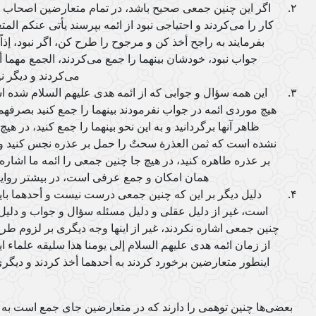
اگر این چنین جمعی صحیح باشد، در تمام متعارضین اصحاب ائ
کار را می‌کردند و احتیاجی نبود از ائمه بپرسند یأتی عنکم الم
بفرمایند به راجح أخذ کن و مرجوح را طرح کن، اگر نبود، إذاً
جواب نبود، خودشان بینهما را جمع می‌کردند، الجمع مهما
می‌کردند و دیگر ن
این همه سؤال و جوابی که از ائمه هدی علیهم السلام شده 
هیچ موردی ائمه در جواب نفرمودند بینهما را جمع کنید بصرفهم
ظاهر آنها برگردانید و به این نحو بینهما را جمع کنید، در ه
نشده است که ثمن العذرة سحتٌ را حمل بر عذره نجس کنید و ل
بر عذره طاهره کنید، در هیچ جا چنین جمعی را ائمه ما اشاره
همان امکان و جمع عرفی است، در بیشتر روای
دلیل دیگر بر این که چنین جمعی درست نیست و أحدهما بای
است، غیر از دلیل عقلی و دلیل مسئله سؤال و جواب و دلیل 
چنین جمعی اشاره نکردند، غیر از اینها وجه دیگری بر لزوم طرح
از زمان ائمه هدی علیهم السلام إلی یومنا هذا سلیقه علماء 
اینطور متعارضین برخورد کردند به أحدهما أخذ کردند و دیگ
بعضی‌ها چنین توهمی را دارند که در متعارضین جای جمع است به