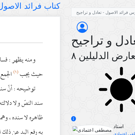
کتاب فرائد الاصول (رسائ
س فرائد الاصول - تعادل و تراجیح
ادل و تراجیح
ومنه يظهر : فساد
(١)
حيث يجب
الجمع 
توضيحه : أنّ سند
سند النصّ ولا دلالته
ظاهره لا سنده ، وه
استاد
به رفع اليد عن ذلك ا
ی اعتمادی