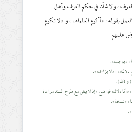
العرف ، ولا شكّ في حكم العرف وأهل
عمل بقوله : «أكرم العلماء» ، و «لا تكرم
فرض علمهم
__
: «أمّا دلالته فواضح ؛ إذ لا يبقى مع طرح السند مراعاة
ا : «نسخة».