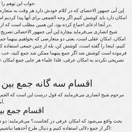
جواب این توهم را می‌دهیم که اینجا جای جمع نیست.
إبن أبی جمهور الاحصای که در کلام خودش دارد هر وقت به متعارضی
امکان دارد باید کوشش کنیم اگر وجه الجمعی برای آنها پیدا کردیم است
در آنجا ادعای اجماع کرده بود، این همین مطلب است که از امکان عقلی هم باید استفاده کرد.
شیخ انصاری می‌فرماید بیچاره إبن أبی جمهور الاحصائی تصریح 
امکان، امکانِ عقلی است، یعنی دو متعارضی که بخواهیم بینهما جمع
کنیم، اینجا را گفته است، کوشش کن، بله از چنین جمعی استفاده ک
فرموده است کوشش شد اگر جمع بینهما ممکن شد جمع کنید، خب حم
تصریحی نکردند به امکان عرفی، فلذا علماء هر جایی جمع امکان 
اقسام سه گانه جمع بین 
مرحوم شیخ انصاری می‌فرمایند که قول درست این است که الجمع 
أمکن را بر امکان عرفی حمل کنیم.
اقسام جمع بی
بحث واقع می‌شود که امکان عرفی در کجاست؟ می‌فرمایند:
دو د
اگر از جمع دلالی استفاده کنیم و دنبال طرح أحدهما نباشیم، متعارضین سه نوع متصور است: