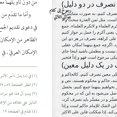
من دون تأويلهما معا
تصرف در دو دلیل)
رجوعّ إلى كلام
وأمّا ما تقدّم من 
تصرف کنیم، به صورت متباینین با
عوالي اللآلي
ست، مثل ثمن العذرة سحتٌ و لا
في دعوى تقديم الجمع 
رم العلماء و لاتکرم العلماء، جمع
 یعنی أکرم را حمل بر جواز کنیم
الظاهر من الإمكان ف
 علی کراهة، تصرف در هر دو. این
رد، اگرچه جمع بینهما امکان عقلی
الإمكان العرفيّ ، في
ع نیست و مطمئن باشید اینجا جای
________________
در یک دلیل معین)
(١) في (ه) بدل «أمر الآمر» : «الأمر».
 یکی معین تصرف کنیم، کالحاکم و
کنند، حاکم و محکوم هستند، نص و
(٢) انظر الصفحة ٥٧ ـ ٦٧.
 بخواهیم بینهما جمع کنیم، یحصل
اصل می‌شود به این که در محکوم
َر و در مفسَّر باید تصرف کرد،
الدليل على خلافه من الإجم
این لاشک للإمام حاکم است و إذا
(٤) تقدّم في الصفحة ١٩.
کند، إذا شککت فابن علی الاکثر