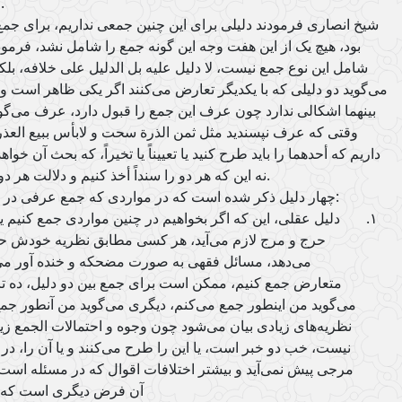
گونه مثال‌ها می‌شود استفاده کرد.
شیخ انصاری فرمودند دلیلی برای این چنین جمعی نداریم، برای جمع
بود، هیچ یک از این هفت وجه این گونه جمع را شامل نشد، فرمودن
شامل این نوع جمع نیست، لا دلیل علیه بل الدلیل علی خلافه، بل
می‌گوید دو دلیلی که با یکدیگر تعارض می‌کنند اگر یکی ظاهر است 
بینهما اشکالی ندارد چون عرف این جمع را قبول دارد، عرف می‌گوی
وقتی که عرف نپسندید مثل ثمن الذرة سحت و لابأس ببیع العذر
داریم که أحدهما را باید طرح کنید یا تعییناً یا تخیراً، که بحث آن خوا
نه این که هر دو را سنداً أخذ کنیم و دلالت هر دو را توجیه کنیم، این درست نیست.
چهار دلیل ذکر شده است که در مواردی که جمع عرفی در کار نیست باید یک دلیل طرح شود:
دلیل عقلی، این که اگر بخواهیم در چنین مواردی جمع کنیم یل
حرج و مرج لازم می‌آید، هر کسی مطابق نظریه خودش حدیث
می‌دهد، مسائل فقهی به صورت مضحکه و خنده آور می‌ش
متعارض جمع کنیم، ممکن است برای جمع بین دو دلیل، ده تا، 
می‌گوید من اینطور جمع می‌کنم، دیگری می‌گوید من آنطور جمع
نظریه‌های زیادی بیان می‌شود چون وجوه و احتمالات الجمع زی
نیست، خب دو خبر است، یا این را طرح می‌کنند و یا آن را، در
مرجی پیش نمی‌آید و بیشتر اختلافات اقوال که در مسئله است ا
آن فرض دیگری است که 