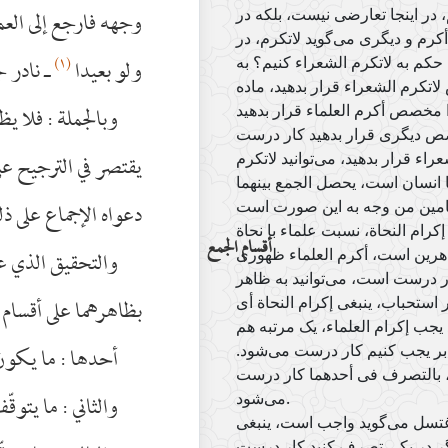
وجهه فارجع إلى العمل
 در اینجا تعارضی نیست، بلکه در
کرم و دیگری می‌گوید لاتکرم، در
(١)
ولو بعيدا
ـ نادر ج
 حکم به لاتکرم الشعراء کنیم؟ به
لاتکرم الشعراء قرار بدهید، ماده
وبالجملة : فلا ي
ا مخصص أکرم العلماء قرار بدهید
خصص دیگری قرار بدهید کار درست
يقتصر في الترجيح عل
ء قرار بدهید، می‌توانید لاتکرم
ا انسان است، یحصل الجمع بینهما
دعواه الإجماع على ذ
کرام النحاة، نسبت علماء با نحاة
أقسام الجمع
والتحقيق الذي علي
رین است، أکرم العلماء ظهوری
ر درست است، می‌توانید به ظاهر
بظاهرهما على أقسام ث
 استحباب، ینبغی إکرام النحاة أی
یجب إکرام العلماء، یک مرتبه هم
أحدها : ما يكون 
 بر یجب کنیم کار درست می‌شود.
یم، بالتصرف فی أحدهما کار درست
والثاني : ما يتوق
می‌شود.
 إغتسل می‌گوید واجب است، ینبغی
گر در یکی تصرف کنید کار درست