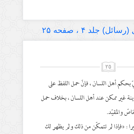
ل) جلد ۴ ، صفحه ۲۵
٢٥
يّ بحكم أهل اللسان ، فإنّ حمل اللفظ على
نة غير ممكن عند أهل اللسان ، بخلاف حمل
اصّ والمقيّد.
را : «فإذا لم تتمكّن من ذلك ولم يظهر لك