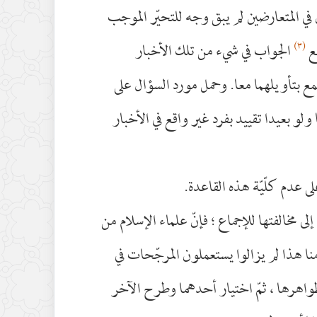
في المتعارضين لم يبق وجه للتحيّر الموجب
(٣)
قع
الجواب في شيء من تلك الأخبار
مع بتأويلهما معا. وحمل مورد السؤال على
ولو بعيدا تقييد بفرد غير واقع في الأخبار
ى عدم كلّيّة هذه القاعدة.
إلى مخالفتها للإجماع ؛ فإنّ علماء الإسلام من
نا هذا لم يزالوا يستعملون المرجّحات في
ظواهرها ، ثمّ اختيار أحدهما وطرح الآخر