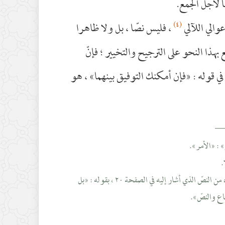
 لأجل الجمع.
(٤)
عوالي اللآلي
، فليس نصّا ، بل ولا ظاهرا
بهذا النحو على الترجيح والتخيير ؛ فإنّ
ي قوله : «فإن أمكنك التوفيق بينهما» ، هو
__
(٣) يبدو أنّ هذا هو مراده من النصّ الذي أشار إليه في الصفحة ٢٠ ، بقوله : «بل
اع والنصّ».