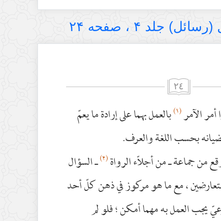
ل) جلد ۴ ، صفحه ۲۴
٢٤
(١)
 أمر الآمر
بالعمل بهما على إرادة ما يعمّ
ضيانه بحسب اللغة والعرف.
(٢)
قع من جماعة ـ من أجلاّء الرواة
ـ السؤال
تعارضين ، مع ما هو مركوز في ذهن كلّ أحد
عيّ يجب العمل به مهما أمكن ؛ فلو لم