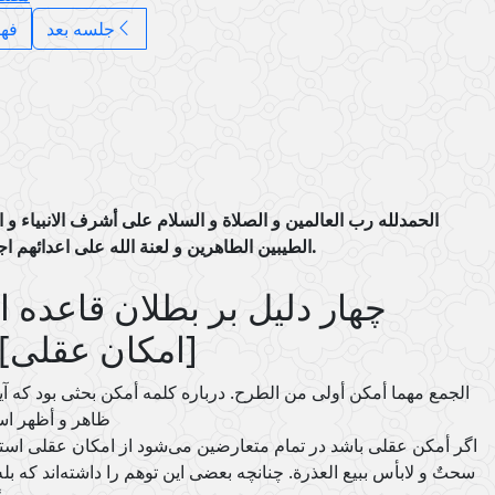
جلسه بعد
فه
الحمدلله رب العالمین و الصلاة و السلام علی أشرف الانبیاء و ا
الطیبین الطاهرین و لعنة الله علی اعدائهم اجمعین من الان إلی قیام یوم الدین.
چهار دلیل بر بطلان قاعده 
[امکان عقلی]
الجمع مهما أمکن أولی من الطرح. درباره کلمه أمکن بحثی بود که 
ظاهر و أظهر اس
اگر أمکن عقلی باشد در تمام متعارضین می‌شود از امکان عقلی استف
سحتٌ و لابأس ببیع العذرة. چنانچه بعضی این توهم را داشته‌اند که 