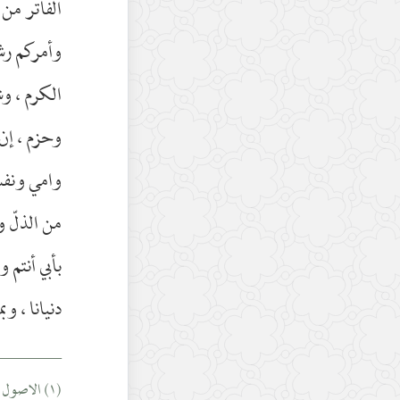
الفاتر من 
وأمركم رش
الكرم ، و
وحزم ، إن 
وامي ونفس
من الذلّ 
بأبي أنتم 
دنيانا ، وب
________
(١) الاصول من الكافي : ج ١ ص ٢٥٨.