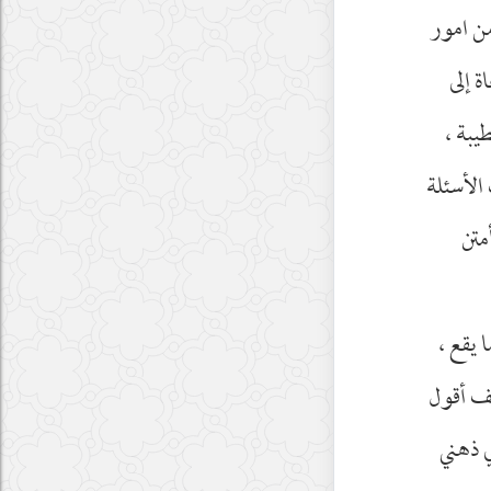
من امور
ة إلى
يبة ،
الأسئلة
متن
 يقع ،
يف أقول
ي ذهني