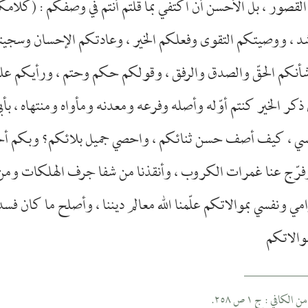
القصور ، بل الأحسن أن اكتفي بما قلتم أنتم في وصفكم : (كلامك
د ، ووصيتكم التقوى وفعلكم الخير ، وعادتكم الإحسان وسجي
شأنكم الحقّ والصدق والرفق ، وقولكم حكم وحتم ، ورأيكم عل
ذكر الخير كنتم أوّله وأصله وفرعه ومعدنه ومأواه ومنتهاه ، بأبي
ي ، كيف أصف حسن ثنائكم ، واحصي جميل بلائكم؟ وبكم أخرج
وفرّج عنا غمرات الكروب ، وأنقذنا من شفا جرف الهلكات ومن ا
وامي ونفسي بموالاتكم علّمنا الله معالم ديننا ، وأصلح ما كان فس
موالاتكم
__________