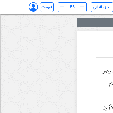
فهرست
 وغير
ام
أوّلين