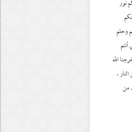
م نور
تكم
م وحلم
 أنتم
نا الله
لنار ،
د من