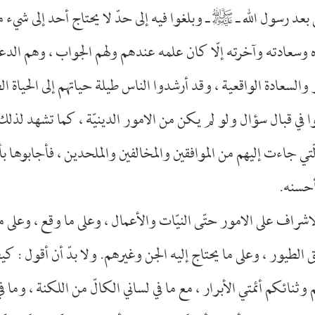
بعد رسول الله ـ
صلى‌الله‌عليه‌وآله
ـ وبلغوا فيه إلى حدّ لا يحتاج أحد إلى شيء 
ه وسعادته وآخرته إلّا كان علمه عندهم ولهم الجواب ، وهم الدعا
 والسعادة الواقعية ، وقد أرشدوا الناس طيلة حياتهم إلى الحياة الط
 في قبال سؤال ولو لم يكن من الامور الدينيّة ، كما تشهد لذلك 
لّتي جاءت إليهم من الموافقين والمخالفين والملحدين ، فأجابوها بأ
حسنه.
اشراف على الامور حتّى النيّات والأعمال ، وعلى ما وقع ، وعلى ما
الطيور ، وعلى ما يحتاج إليه الجن وغيرهم. ولا بدّ أن أقول : ك
ثنائكم أئمتي الأبرار ، مع ما في لساني الكالّ من اللكنة ، وما ف