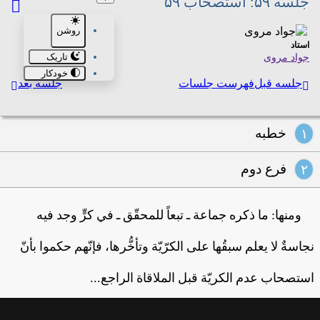
جلسه ۵۹: استصحاب ۵۹
روشن
استاد
تاریک
جواد مروی
خودکار
جلسه قبل
فهرست جلسات
جلسه بعد
خطبه
۱
فرع دوم
۲
ومنها: ما ذكره جماعة ـ تبعاً للمحقّق ـ في كرٍّ وجد فيه
نجاسةٌ لا يعلم سبقُها على الكرّيّة وتأخُّرها، فإنّهم حكموا بأنّ
استصحاب عدم الكريّة قبل الملاقاة الراجع...
بحث در تنبيه ششم درباره اصل مثبت مى‌باشد.