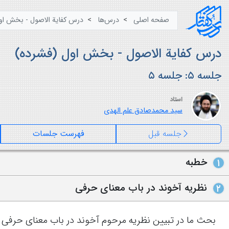
صفحه اصلی
درس‌ها
درس کفایة الاصول - بخش او
درس کفایة الاصول - بخش اول (فشرده)
جلسه ۵: جلسه ۵
استاد
سید محمدصادق علم الهدی
جلسه قبل
فهرست جلسات
خطبه
۱
نظریه آخوند در باب معنای حرفی
۲
بحث ما در تبیین نظریه مرحوم آخوند در باب معنای حرفی ب