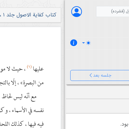
ل (فشرده)
کتاب کفایة الاصول جلد ۱ ، صفحه ۳۰
(١)
عليها
، حيث لا موطن
جلسه بعد
من البصرة» ، إلّا بال
مع أنّه ليس لحاظ ا
نفسه في الأسماء ، وكم
فيه فيها ، كذلك اللح
ود.