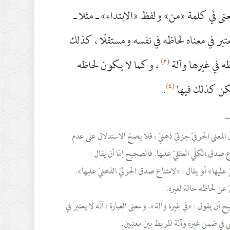
عنى في كلمة «من» ولفظ «الابتداء» ـ مثلا ـ
 يعتبر في معناه لحاظه في نفسه ومستقلّا ، كذلك
(٣)
ظه في غيرها وآلة
، وكما لا يكون لحاظه
(٤)
ليكن كذلك فيها
.
_
 المعنى الحرفيّ جزئيّ ذهنيّ ، فلا يصحّ الاستدلال على عدم
صدق الكلّي العقليّ عليها. فالصحيح إمّا أن يقال :
عليها» أو يقال : «لامتناع صدق الجزئيّ الذهنيّ عليها».
 أن يقول : «في غيره وآلة». ومعنى العبارة : أنّه لا يعتبر في
 في ضمن غيره وآلة للربط بين معنيين.