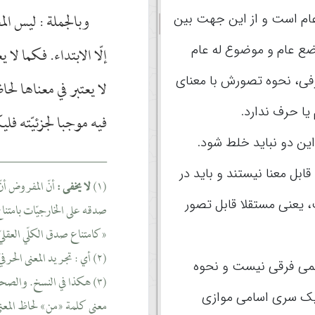
وبالجملة : ليس الم
ام است و از این جهت بین
ضع عام و موضوع له عام
إلّا الابتداء. فكما لا
ی، نحوه تصورش با معنای
لا يعتبر في معناها لحا
ا حرف ندارد.
فيه موجبا لجزئيّته ف
ن دو نباید خلط شود.
_________________
بل معنا نیستند و باید در
(١)
أنّ المفروض أنّ
لا يخفى :
یعنی مستقلا قابل تصور
صدقه على الخارجيّات بامتناع 
«كامتناع صدق الكلّي العقليّ 
(٢) أي : تجريد المعنى الحرفيّ عن لحاظه حالة لغيره.
سمی فرقی نیست و نحوه
(٣) هكذا في النسخ. والصحيح
یک سری اسامی موازی
معنى كلمة «من» لحاظ المعنى