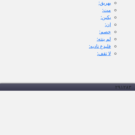
يهريق:
مت:
يكين:
ان:
خصم:
لم ينته:
فليدع ناديه:
لا تقف:
۲۹۱
۲۸۳