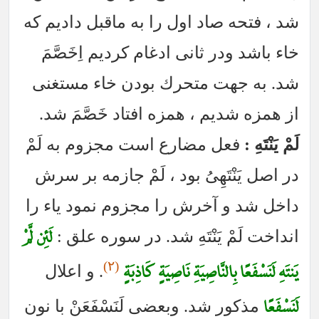
شد ، فتحه صاد اول را به ماقبل داديم كه
خاء باشد ودر ثانى ادغام كرديم اِخَصَّمَ
شد. به جهت متحرك بودن خاء مستغنى
از همزه شديم ، همزه افتاد خَصَّمَ شد.
لَمْ يَنْتَهِ :
فعل مضارع است مجزوم به لَمْ
در اصل يَنْتَهِىُ بود ، لَمْ جازمه بر سرش
داخل شد و آخرش را مجزوم نمود ياء را
لَئِن لَّمْ
انداخت لَمْ يَنْتَهِ شد. در سوره علق :
يَنتَهِ لَنَسْفَعًا بِالنَّاصِيَةِ نَاصِيَةٍ كَاذِبَةٍ
(٢)
. و اعلال
لَنَسْفَعًا
مذكور شد. وبعضى لَنَسْفَعَنْ با نون