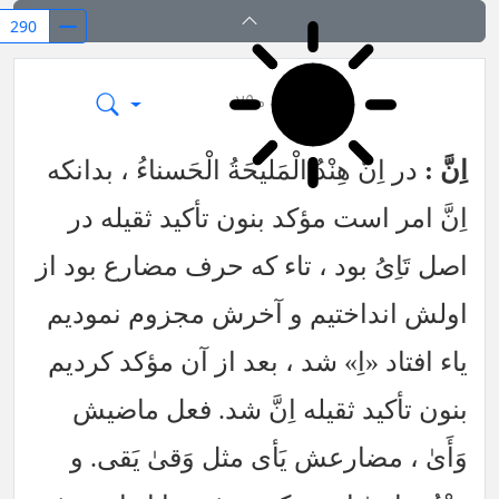
۲۹۰
صیغ مشکله
اِنَّ :
در اِنَّ هِنْدُ الْمَليحَةُ الْحَسناءُ ، بدانكه
اِنَّ امر است مؤكد بنون تأكيد ثقيله در
اصل تَاِىُ بود ، تاء كه حرف مضارع بود از
اولش انداختيم و آخرش مجزوم نموديم
ياء افتاد «اِ» شد ، بعد از آن مؤكد كرديم
بنون تأكيد ثقيله اِنَّ شد. فعل ماضيش
وَأَىٰ ، مضارعش يَأى مثل وَقىٰ يَقى. و