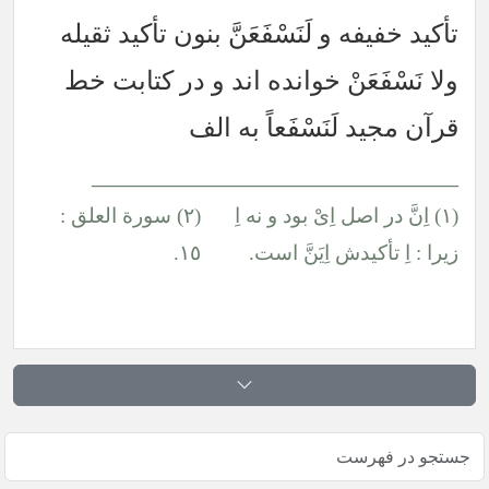
تأكيد خفيفه و لَنَسْفَعَنَّ بنون تأكيد ثقيله
ولا نَسْفَعَنْ خوانده اند و در كتابت خط
قرآن مجيد لَنَسْفَعاً به الف
____________________________
(١) اِنَّ در اصل اِىْ بود و نه اِ
(٢) سورة العلق :
زيرا : اِ تأكيدش اِيَنَّ است.
١٥.