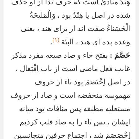
هِنْدُ منادىٰ است كه حرف ندا از او حذف
شده در اصل يا هِنْدُ بود ، وَالْمَليحَةُ
الْحَسَناءُ صفت اند از براى هند ، يعنى
(١)
وعده بده اى هند ، البتّة
.
خَصَّمَ :
بفتح خاء و صاد صيغه مفرد مذكر
غايب فعل ماضى است از باب اِفْتِعال ،
در اصل اِخْتَصَمَ بود تاء از حروف
مهموسه منخفضه است و صاد از حروف
مستعليه مطبقه پس منافات بود ميانه
ايشان ، پس تاء را به صاد قلب كرديم
اِخْصَصَمَ شد ، اجتماع حرفين متجانسين