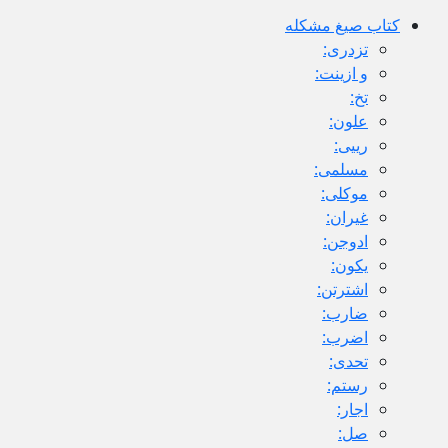
كتاب صيغ مشكله
تزدرى:
و ازينت:
تخ:
علون:
رييى:
مسلمى:
موكلى:
غيران:
ادوجن:
يكون:
اشترتن:
ضارب:
اضرب:
تحدى:
رستم:
اجار:
صل: