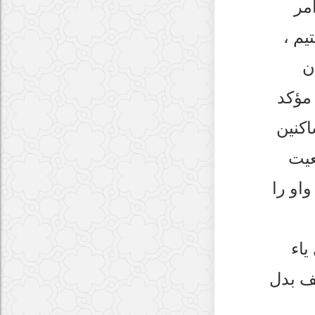
امر
يم ،
ن
 مؤكد
اكنين
عيت
او را
ياء
لف بدل