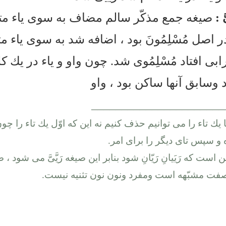
 :
صيغه جمع مذكّر سالم مضاف به سوى ياء مت
 اصل مُسْلِمُونَ بود ، اضافه شد به سوى ياء مت
بى افتاد مُسْلِمُوى شد. چون واو و ياء در يك ك
 وسابق آنها ساكن بود ، واو
______________________
نها يك تاء را مى توانيم حذف كنيم نه اين كه اوّل يك تاء را چون
 سپس تاى ديگر را براى امر.
ين است كه رَيَيانِ رَيّانِ شود بنابر اين صيغه رَيَّىَّ مى شود ، 
 صفت مشبّهه است ومفرد ونون نون تثنيه نيست.