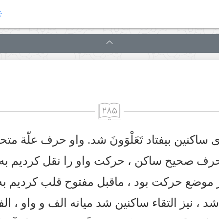
۲۸۵
ى ساكنين بيفتاد تَعَلْوَونَ شد. واو حرف علّة متح
رف صحيح ساكن ، حركت واو را نقل كرديم به 
ر موضع حركت بود ، ماقبل مفتوح قلب كرديم به
نَ شد ، نيز التقاء ساكنين شد ميانه الف و واو ، ال