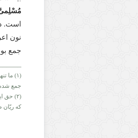
مُسْلِمىَّ
است. در
نون اعرا
جمع بود
______
(١) ما ت
جمع شده و
(٢) حق ا
كه ريّان