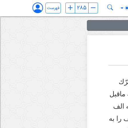
فهرست
رّك
ماقبل
 الف
ف را به