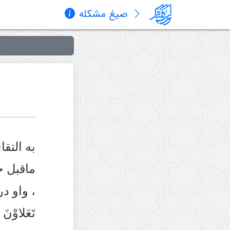
صیغ مشکله
به التقا
ماقبل ح
، واو د
تَعَلاوْ