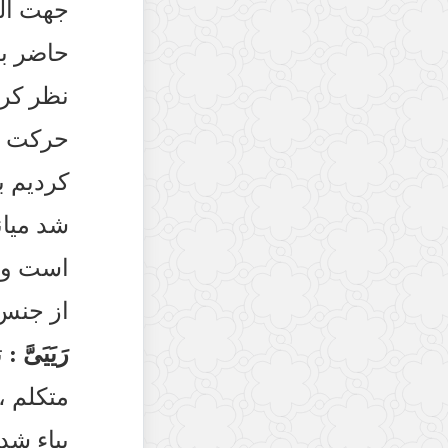
جهت التق
حاضر بن
نظر كرد
حركت امر
كرديم به
شد ميان
است و ن
از جنس 
رَيَيَىَّ :
ت
متكلم ،
بياء شد 