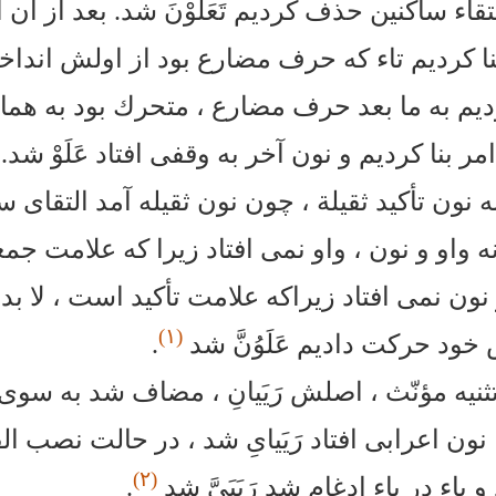
اء ساكنين حذف كرديم تَعَلَوْنَ شد. بعد از آن 
ا كرديم تاء كه حرف مضارع بود از اولش انداخت
يم به ما بعد حرف مضارع ، متحرك بود به هما
 بنا كرديم و نون آخر به وقفى افتاد عَلَوْ شد.
 نون تأكيد ثقيلة ، چون نون ثقيله آمد التقاى س
ه واو و نون ، واو نمى افتاد زيرا كه علامت جم
ون نمى افتاد زيراكه علامت تأكيد است ، لا بد و
(١)
خود حركت داديم عَلَوُنَّ شد
.
ثنيه مؤنّث ، اصلش رَيَيانِ ، مضاف شد به سوى 
 نون اعرابى افتاد رَيَياىِ شد ، در حالت نصب ا
(٢)
و ياء در ياء ادغام شد رَيَيَىَّ شد
.