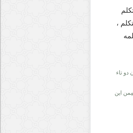
كلم
كلم ،
لمه
 دو تاء
ضِمن اين