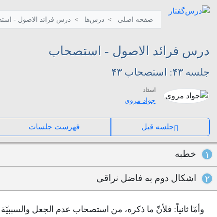
صفحه اصلی
درس‌ها
درس فرائد الاصول - است
درس فرائد الاصول - استصحاب
جلسه ۴۳: استصحاب ۴۳
استاد
جواد مروی
جلسه قبل
فهرست جلسات
خطبه
۱
اشکال دوم به فاضل نراقی
۲
وأمّا ثانياً: فلأنّ ما ذكره، من استصحاب عدم الجعل والسببيّ