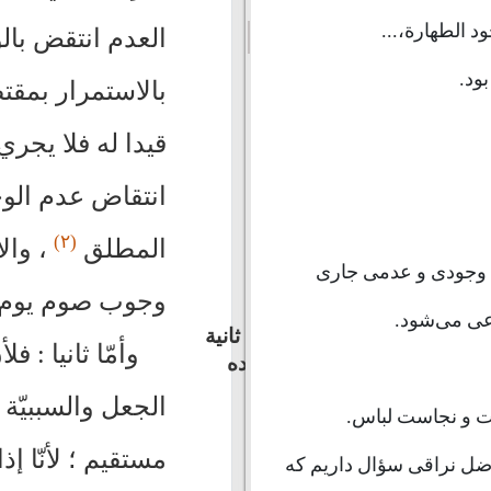
جود الطهارة،...
العدم انتقض بال
ود.
بالاستمرار بمقت
قيدا له فلا يجري
انتقاض عدم الوج
(٢)
المطلق
، وال
ل وجودى و عدمى جارى
وجوب صوم يوم ا
عى مى‌شود.
مناقشة ثانية
وأمّا ثانيا : 
فيما أفاده
النراقي
الجعل والسببيّة
رت و نجاست لباس.
مستقيم ؛ لأنّا إ
فاضل نراقى سؤال داريم كه