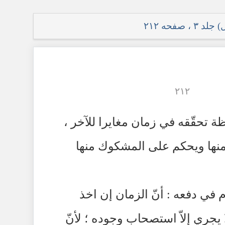
صفحه ۲۱۲
٢١٢
ة تحقّقه في زمان مغايرا للآخر ،
 منها ويحكم على المشكوك منها
 في دفعه : أنّ الزمان إن اخذ
يجري إلاّ استصحاب وجوده ؛ لأنّ