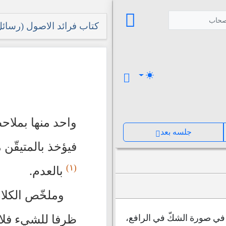
صحاب
کتاب فرائد الاصول (رسائل) جلد ۳ ، 
واحد منها بملاحظ
جلسه بعد
فيؤخذ بالمتيقّن
(١)
بالعدم.
وملخّص الكلام
ظرفا للشيء فلا 
ة في صورة الشكّ في الرافع،