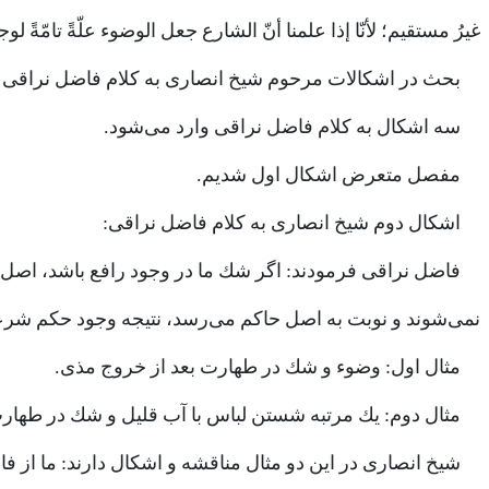
غيرُ مستقيم؛ لأنّا إذا علمنا أنّ الشارع جعل الوضوء علّةً تامّةً لو
بحث در اشكالات مرحوم شيخ انصارى به كلام فاضل نراقى ب
سه اشكال به كلام فاضل نراقى وارد مى‌شود.
مفصل متعرض اشكال اول شديم.
اشكال دوم شيخ انصارى به كلام فاضل نراقى:
فاضل نراقى فرمودند: اگر شك ما در وجود رافع باشد، اص
نمى‌شوند و نوبت به اصل حاكم مى‌رسد، نتيجه وجود حكم شر
مثال اول: وضوء و شك در طهارت بعد از خروج مذى.
مثال دوم: يك مرتبه شستن لباس با آب قليل و شك در طها
شيخ انصارى در اين دو مثال مناقشه و اشكال دارند: ما از 