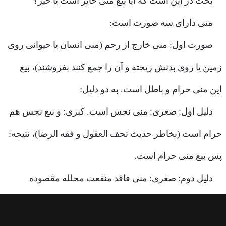
بحث در این است که آیا بیع منی جایز است یا خیر؟
منی دارای سه صورت است:
صورت اول:
منی خارج از رحم (منی انسان یا حیوانی روی
زمین یا روی بدنش ریخته و آن را جمع کنند بفروشند)، بیع
این منی حرام و باطل است. به دو دلیل:
دلیل اول
: صغری: منی نجس است. کبری: و بیع نجس هم
حرام است (بخاطر حدیث تحف العقول و فقه الرضا)، نتیجه:
پس بیع منی حرام است.
دلیل دوم
: صغری: منی فاقد منفعت محلله مقصوده
است. کبری: و هرچه منفعت محلله مقصوده نداشت،
بیعش باطل است. نتیجه: پس بیع منی، باطل است.