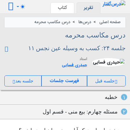
تقرير
کتاب
صفحه اصلی
درس‌ها
درس مکاسب محرمه
درس مکاسب محرمه
جلسه ۲۴: کسب به وسیله عین نجس ۱۱
استاد
حیدری فسایی
فهرست جلسات
جلسه قبل
جلسه بعد
خطبه
۱
مسئله چهارم: بیع منی - قسم اول
۲