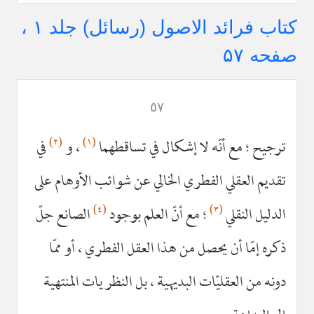
کتاب فرائد الاصول (رسائل) جلد ۱ ،
صفحه ۵۷
٥٧
(٢)
(١)
ترجيح ؛ مع أنّه لا إشكال في تساقطهما
، و
في
تقديم العقلي الفطري الخالي عن شوائب الأوهام على
(٤)
(٣)
الدليل النقلي
؛ مع أنّ العلم بوجود
الصانع جلّ
ذكره إمّا أن يحصل من هذا العقل الفطري ، أو ممّا
دونه من العقليّات البديهية ، بل النظريات المنتهية