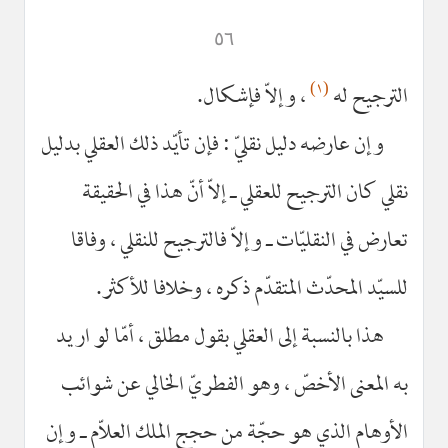
٥٦
(١)
الترجيح له
، وإلاّ فإشكال.
وإن عارضه دليل نقليّ : فإن تأيّد ذلك العقلي بدليل
نقلي كان الترجيح للعقلي ـ إلاّ أنّ هذا في الحقيقة
تعارض في النقليّات ـ وإلاّ فالترجيح للنقلي ، وفاقا
للسيّد المحدّث المتقدّم ذكره ، وخلافا للأكثر.
هذا بالنسبة إلى العقلي بقول مطلق ، أمّا لو اريد
به المعنى الأخصّ ، وهو الفطريّ الخالي عن شوائب
الأوهام الذي هو حجّة من حجج الملك العلاّم ـ وإن