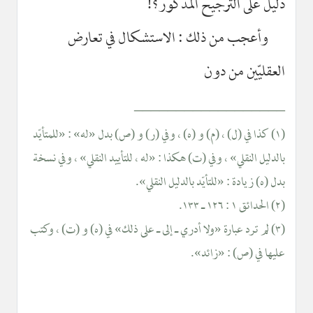
دليل على الترجيح المذكور؟!
وأعجب من ذلك : الاستشكال في تعارض
العقليّين من دون
__________________
(١) كذا في (ل) ، (م) و (ه) ، وفي (ر) و (ص) بدل «له» : «للمتأيّد
بالدليل النقلي» ، وفي (ت) هكذا : «له ، للتأييد النقلي» ، وفي نسخة
بدل (ه) زيادة : «للتأيّد بالدليل النقلي».
(٢) الحدائق ١ : ١٢٦ ـ ١٣٣.
(٣) لم ترد عبارة «ولا أدري ـ إلى ـ على ذلك» في (ه) و (ت) ، وكتب
عليها في (ص) : «زائد».