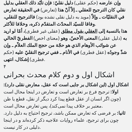
وإن عارضه
(حکم عقلی)
دليل نقليّ: فإن تأيّد ذلك العقلي بدليل
نقلي كان الترجيح للعقلي ـ إلاّ أنّ هذا
(تعارض)
في الحقيقة تعارض
في النقليّات ـ وإلاّ
(موید به دلیل نقلی نشده بود)
فالترجيح للنقلي،
.
وفاقا للسيّد المحدّث المتقدّم ذكره، وخلافا للأكثر
هذا بالنسبة إلى
العقلي بقول مطلق
(عقلی غیر فطری)
، أمّا لو اريد
به
(دلیل عقلی)
المعنى الأخصّ، وهو
(معنای اخص)
الفطريّ الخالي
عن شوائب الأوهام الذي هو حجّة من حجج الملك العلاّم ـ وإن
شذّ وجودُه
(عقل فطری)
في الأنام ـ ففي ترجيح النقليّ عليه
(حکم
.
فطری)
إشكال، انتهى
۴
اشکال اول و دوم کلام محدث بحرانی
اشکال اول (این اشکال بر جایی است که عقل، معارض نقلی دارد):
اولا:
ترجیح فرع بر تعارض است و تعارض در اینجا محال است
(چون اگر انسان از عقل قطع پیدا کرد دیگر از نقل، قطع یا ظن
معتبر بر خلاف پیدا نمی‌کند)، پس تعارض محال است.
ثانیا:
بر فرضی که تعارض ممکن باشد، ترجیح احتیاج به دلیل دارد.
چون برای ترجیح، علماء روایات علاجیه ذکر کرده‌اند و در اینجا
دلیلی در کار نیست.