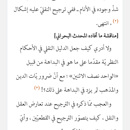
شذّ وجوده في الأنام ـ ففي ترجيح النقليّ عليه إشكال
(٢)
، انتهى.
مناقشة ما أفاده المحدث البحراني
ولا أدري كيف جعل الدليل النقلي في الأحكام
النظريّة مقدّما على ما هو في البداهة من قبيل
«الواحد نصف الاثنين» ؛ مع أنّ ضروريّات الدين
(٣)
والمذهب لم يزد في البداهة على ذلك؟!
والعجب ممّا ذكره في الترجيح عند تعارض العقل
والنقل ، كيف يتصوّر الترجيح في القطعيّين ، وأيّ