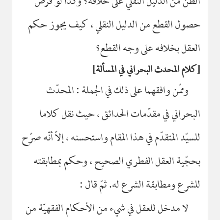
الظنّ من الدليل النقلي على خلافه؟ وكذا لو فرض
حصول القطع من الدليل النقلي ، كيف يجوز حكم
العقل بخلافه على وجه القطع؟
كلام المحدث البحراني في المسألة
وممّن وافقهما على ذلك في الجملة : المحدّث
البحراني في مقدّمات الحدائق ، حيث نقل كلاما
للسيّد المتقدّم في هذا المقام واستحسنه ، إلاّ أنّه صرّح
بحجّية العقل الفطري الصحيح ، وحكم بمطابقته
للشرع ومطابقة الشرع له. ثمّ قال :
لا مدخل للعقل في شيء من الأحكام الفقهيّة من