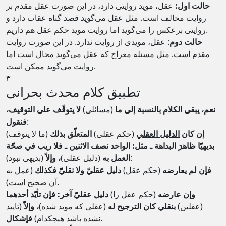
حالت اول:
عقل، موید روایتی دارد، در این صورت عقل مقدم بر
روایت مخالف است. مثل عقل می‌گوید قصد گناه عقاب دارد و
روایتی برعکس را می‌گوید اما روایت موید حکم عقل هم داریم.
حالت دوم
: عقل، مویدی از روایت ندارد. در این صورت روایت
مقدم است. مثل مسئله معراج که عقل می‌گوید محال است اما
روایت می‌گوید ممکن است.
۳
تطبیق کلام محدث بحرانی
نعم، يبقى الكلام بالنسبة إلى ما
(مسائلی)
لا يتوقّف على التوقيف،
:
فنقول
إن كان
الدليل العقلي
(حکم عقلی)
المتعلّق بذلك
(ما لا یتوقف)
بديهيّا ظاهرَ البداهة ـ مثل: الواحد نصف الاثنين ـ فلا ريب في صحّة
(بدیهی نبود):
العمل به
(دلیل عقلی)
، وإلاّ
فإن لم يعارضه
(حکم عقل)
دليل عقليّ ولا نقليّ فكذلك
(عمل به
آن صحیح است).
وإن عارضه
(حکم عقل را)
دليل عقليّ آخر: فإن تأيّد أحدهما
(عقلین)
بنقلي كان الترجيح له
(عقلی که موید شده)
، وإلاّ
(تایید
.
نشده باشد هیچکدام)
فإشكال