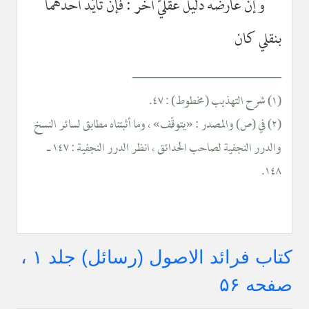
وإن عارضه دليل عقليّ آخر : فإن تأيّد أحدهما
بنقلي كان
__________________
(١) شرح التهذيب (مخطوط) : ٤٧.
(٢) في (ص) والمصدر : «يتوقّف» ، وما أثبتناه مطابق لسائر النسخ
والدرر النجفية لصاحب الحدائق ، انظر الدرر النجفية : ١٤٧ ـ
١٤٨.
کتاب فرائد الاصول (رسائل) جلد ۱ ،
صفحه ۵۶