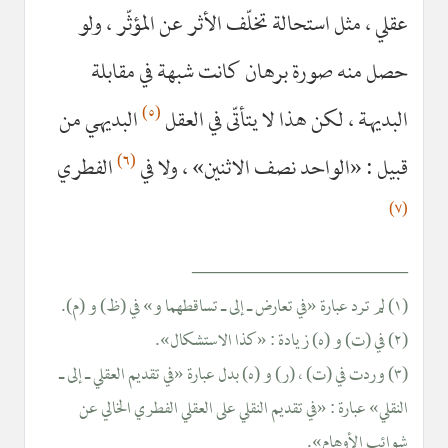
عقلي ، مثل استحالة تخلّف الأثر عن المؤثّر ، ولو
حصل منه صورة برهان كانت شبهة في مقابلة
(٥)
البديهة ، لكن هذا لا يتأتّى في العقل
البديهي من
(٦)
قبيل : «الواحد نصف الاثنين» ، ولا في
الفطري
(٧)
__________________
(١) لم ترد عبارة «في تعارض ـ إلى ـ تساقطهما و» في (ظ) و (م).
(٢) في (ت) و (ه) زيادة : «كذا الاستشكال».
(٣) وردت في (ت) ، (ر) و (ه) بدل عبارة «في تقديم العقلي ـ إلى ـ
النقلي» عبارة : «في تقديم النقلي على العقلي الفطري الخالي عن
شوائب الأوهام».