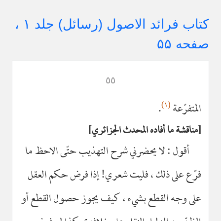
کتاب فرائد الاصول (رسائل) جلد ۱ ،
صفحه ۵۵
٥٥
(١)
المتفرّعة
.
مناقشة ما أفاده المحدث الجزائري
أقول : لا يحضرني شرح التهذيب حتّى الاحظ ما
فرّع على ذلك ، فليت شعري! إذا فرض حكم العقل
على وجه القطع بشيء ، كيف يجوز حصول القطع أو