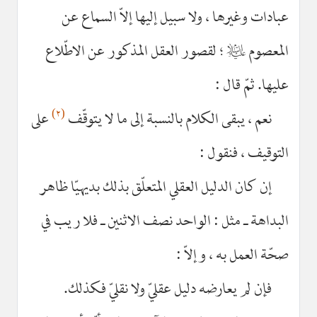
عبادات وغيرها ، ولا سبيل إليها إلاّ السماع عن
المعصوم
عليه‌السلام
؛ لقصور العقل المذكور عن الاطّلاع
عليها. ثمّ قال :
(٢)
نعم ، يبقى الكلام بالنسبة إلى ما لا يتوقّف
على
التوقيف ، فنقول :
إن كان الدليل العقلي المتعلّق بذلك بديهيّا ظاهر
البداهة ـ مثل : الواحد نصف الاثنين ـ فلا ريب في
صحّة العمل به ، وإلاّ :
فإن لم يعارضه دليل عقليّ ولا نقليّ فكذلك.