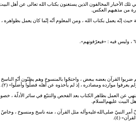
 في تلك الأخبار المخالفون الذين يستغنون بكتاب الله تعالى عن أهل البي
ورة من مذهبهم العكس.
يث إنّه يعمل بكتاب الله ، ومن المعلوم أنّه إنّما كان يعمل بظواهره ، لا 
 ضربوا القرآن بعضه ببعض ، واحتجّوا بالمنسوخ وهم يظنّون أنّه الناسخ ، واح
لم يعرفوا موارده ومصادره ، إذ لم يأخذوه عن أهله فضلّوا وأضلّوا»
(٢)
.
هي عن العمل بظاهر الكتاب بعد الفحص والتتبّع في سائر الأدلّة ، خصو
هل البيت
عليهم‌السلام
.
ّ أمر النبيّ
صلى‌الله‌عليه‌وآله
مثل القرآن ، منه ناسخ ومنسوخ ، وخاصّ 
القرآن»
(٤)
.