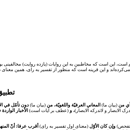
است، این است که مخاطبین به این روایات (یازده روایت) مخالفینی بود
تطبیق
أي من
(بیان ما)
المعاني العرفيّة واللغويّة، من
(بیان ما)
دون تأمّل في الأد
رک الابصار و لاتدرکه الابصار)
، و
(عطف بر آیات است)
الأخبار الواردة 
 تفحص)
وإن كان الأوّل
(معنای اول تفسیر به رای)
أقرب عرفا: أنّ المنهي