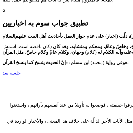
۵
تطبیق جواب سوم به اخباریین
)
، دلّت
(اخبار)
 وخاصّ وعامّ، ومحكم ومتشابه، وقد كان
(کان ناقصه است، اسمش
ليه‌وآله الكلام له
(کلام)
ابن مسلم: «إنّ الحديث ينسخ كما ينسخ القرآن».
وفي رواية
(محمد)
جلسه بعد
فوا حقيقته ، فوضعوا له تأويلا من عند أنفسهم بآرائهم ، واستغنوا
 مثل الآيات الأخر الدالّة على خلاف هذا المعنى ، والأخبار الواردة في