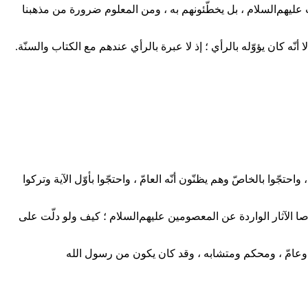
ت
عليهم‌السلام
، بل يخطّئونهم به ، ومن المعلوم ضرورة من مذهبنا
أنّه كان يؤوّله بالرأي ؛ إذ لا عبرة بالرأي عندهم مع الكتاب والسنّة.
تجّوا بالخاصّ وهم يظنّون أنّه العامّ ، واحتجّوا بأوّل الآية وتركوا
صا الآثار الواردة عن المعصومين
عليهم‌السلام
؛ كيف ولو دلّت على
وعامّ ، ومحكم ومتشابه ، وقد كان يكون من رسول الله