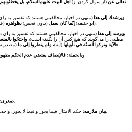
تعالى عن
(از سوال کردن از)
أهل البيت عليهم‌السلام، بل يخطّئونهم
ويرشدك إلى هذا
(منهی در اخبار، مخالفینی هستند که تفسیر به رای 
مع الكتاب والسنّة.
(ابو حنیفه)
إنّما كان يعمل
(بدون فحص)
بظواهره
(قر
ويرشد إلى هذا
(منهی در اخبار، مخالفینی هستند که تفسیر به رای دو
مطلبی را می‌گویند که هیچ کس آن را نگفته است)
، واحتجّوا بالم
، إذ لم يأخذوه عن أهله فضلّوا وأضلّوا».
الآية وتركوا السنّة في تأويلها
(آیه)
، ولم ينظروا إلى ما
(مصدریه)
وبالجملة: فالإنصاف يقتضي عدم الحكم بظهور ال
اگر این روایات (یازده روایت) عمل کردن به ظاهر قرآن بعد از فحص را منع کند، لازمه‌اش این است که عمل کردن به روایات را هم منع کند.
صغری:
حکم الامثال فیما یجوز و فیما لا یجوز، واحد. همانطور که در آیات، عام، مطلق، متشابه و.. است و نمی‌توان حکم به ظاهر کرد، همینها در روایات هم است و نباید در آن حکم به ظاهر کرد.
بیان ملازمه: