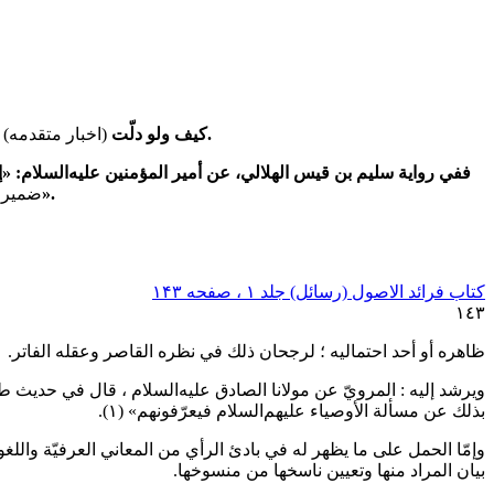
على عدم جواز العمل بأحاديث أهل البيت عليهم‌السلام.
كيف ولو دلّت
(اخبار متقدمه)
ع
ففي رواية سليم بن قيس الهلالي، عن أمير المؤمنين عليه‌السلام: «إنّ 
وجهان، وكلام عامّ وكلام خاصّ، مثل القرآن».
ضمیر 
کتاب فرائد الاصول (رسائل) جلد ۱ ، صفحه ۱۴۳
١٤٣
ظاهره أو أحد احتماليه ؛ لرجحان ذلك في نظره القاصر وعقله الفاتر.
ويرشد إليه : المرويّ عن مولانا الصادق
عليه‌السلام
، قال في حديث طويل
بذلك عن مسألة الأوصياء
عليهم‌السلام
فيعرّفونهم»
(١)
.
وإمّا الحمل على ما يظهر له في بادئ الرأي من المعاني العرفيّة واللغويّة
بيان المراد منها وتعيين ناسخها من منسوخها.