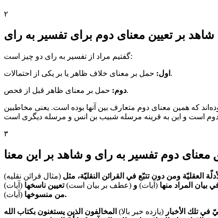
۲
شاهد بر تعیین معنای دوم برای تفسیر به رای
گفتیم مراد از تفسیر به رای دو چیز است:
حمل بر معنای خلاف ظاهر یا بر یکی از احتمالات.
اول:
حمل بر معنای ظاهر قبل از فحص.
دوم:
ه‌اند که همین معنای دوم متعارف بین آنها بوده است. یعنی مخاطبین
۳
 معنای دوم تفسیر به رای و شاهد بر این معنا
لّة العقليّة ومن دون تتبّع في القرائن النقليّة، مثل
(مثال قرائن نقلیه)
في بيان المراد منها
(آیات)
و
(عطف بر بیان است)
تعيين ناسخها
(آیات)
.
من منسوخها
(آیات)
ّ في تلك الأخبار
(یازده خبر بالا)
المخالفون الذين يستغنون بكتاب الله