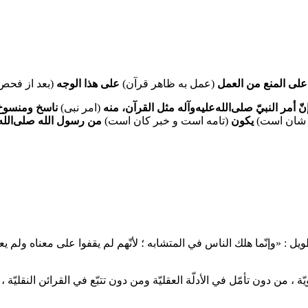
لى المنع من العمل
(عمل به ظاهر قرآن)
على هذا الوجه
(بعد از فحص
أمر النبيّ صلى‌الله‌عليه‌وآله مثل القرآن، منه
(امر نبی)
ناسخ ومنسوخ،
شان است)
يكون
(تامه است و خبر کان است)
من رسول الله صلى‌الله‌ع
 : «وإنّما هلك الناس في المتشابه ؛ لأنّهم لم يقفوا على معناه ولم يعر
 ، من دون تأمّل في الأدلّة العقليّة ومن دون تتبّع في القرائن النقليّة ،