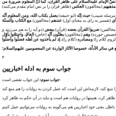
نصّ الإمام عليه‌السلام على ظاهر القرآن، كما أنّ المعلوم ضرورة من
مذهبهم
(مخالفون)
العكس
(ظاهر قرآن را بر نص امام مقدم می‌کنند)
 مرسله شبیب)
حيث إنّه
(ابو حنیفه)
يعمل بكتاب الله، ومن المعلوم أنّه
رأي
(تفسیر به رای به معنای اول)
عندهم
(مخالفون)
مخالفین)
ضربوا القرآن بعضه
(قرآن)
ببعض
(دو آیه را به هم می‌زنند و
خصیص خورده)
وهم
(مخالفون)
يظنّون أنّه
(خاص)
العامّ، واحتجّوا بأوّل
زوم کلام را)
ومصادره
(کلام را)
ي سائر الأدلّة، خصوصا الآثارَ الواردة عن المعصومين عليهم‌السلام؛
۴
جواب سوم به ادله اخباریین
این جواب نقضی است:
جواب سوم:
فالملزوم مثله، پس به آیات هم می‌توانیم عمل کنیم.
نتیجه: