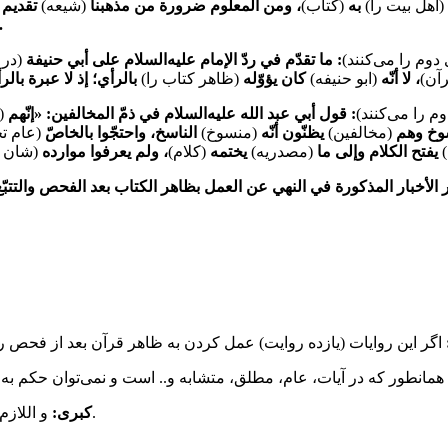
(اهل بیت را)
به
(کتاب)
، ومن المعلوم ضرورة من مذهبنا
(شیعه)
تقديم 
.
دوم را می‌کنند)
: ما تقدّم في ردّ الإمام عليه‌السلام على أبي حنيفة
(در
آن)
، لا أنّه
(ابو حنیفه)
كان يؤوّله
(ظاهر کتاب را)
بالرأي؛ إذ لا عبرة بال
م را می‌کنند)
: قول أبي عبد الله عليه‌السلام في ذمّ المخالفين: «إنّهم
(
نسوخ وهم
(مخالفین)
يظنّون أنّه
(منسوخ)
الناسخ، واحتجّوا بالخاصّ
(عام ت
يفتح الكلام وإلى ما
(مصدریه)
يختمه
(کلام)
، ولم يعرفوا موارده
(شان ل
أخبار المذكورة في النهي عن العمل بظاهر الكتاب بعد الفحص والتتبّع ف
و اللازم باطل. یعنی خود اخباریین هم می‌گویند به روایات می‌توانیم عمل کنیم.
کبری: