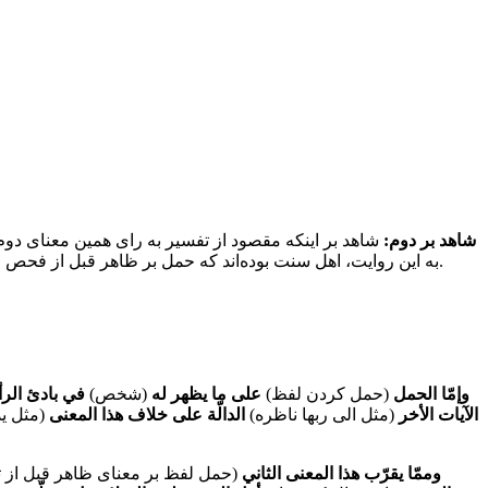
شاهد بر دوم:
شاهد بر اینکه مقصود از تفسیر به رای همین معنای دوم 
به این روایت، اهل سنت بوده‌اند که حمل بر ظاهر قبل از فحص می‌کرده‌اند و این قرینه است که منظور از تفسیر به رای، همین معنای دوم است و این به قرینه مرسله شبیب بن انس و مرسله دیگری است.
وإمّا الحمل
(حمل کردن لفظ)
على ما يظهر له
(شخص)
في بادئ الر
الآيات الأخر
(مثل الی ربها ناظره)
الدالّة على خلاف هذا المعنى
(مثل ید
وممّا يقرّب هذا المعنى الثاني
(حمل لفظ بر معنای ظاهر قبل از