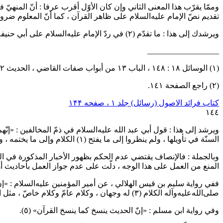
وممّا يقرّب هذا المعنى الثاني وإن كان الأوّل أقرب عرفا : أنّ المنهيّ
تقديم نصّ الإمام
عليه‌السلام
على ظاهر القرآن ، كما أنّ المعلوم ضر
ويرشدك إلى هذا : ما تقدّم
(٢)
في ردّ الإمام
عليه‌السلام
على أبي حنيفة ح
__________________
(١) الوسائل ١٨ : ١٤٨ ، الباب ١٣ من أبواب صفات القاضي ، الحديث ٦٢ ، وليس فيه : «فيعرّفونهم».
(٢) راجع الصفحة ١٤١.
کتاب فرائد الاصول (رسائل) جلد ۱ ، صفحه ۱۴۴
١٤٤
ويرشد إلى هذا : قول أبي عبد الله
عليه‌السلام
في ذمّ المخالفين : «إنّهم
السنّة في تأويلها ، ولم ينظروا إلى ما يفتح
(١)
الكلام وإلى ما يختمه ، و
وبالجملة : فالإنصاف يقتضي عدم الحكم بظهور الأخبار المذكورة في الن
المنع من العمل على هذا الوجه ، دلّت على عدم جواز العمل بأحاديث أ
ففي رواية سليم بن قيس الهلالي ، عن أمير المؤمنين
عليه‌السلام
: «إن
صلى‌الله‌عليه‌وآله
الكلام
(٣)
له وجهان ، وكلام عامّ وكلام خاصّ ، مثل 
وفي رواية ابن مسلم : «إنّ الحديث ينسخ كما ينسخ القرآن»
(٥)
.