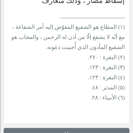
إسقاط مضارّ ، وذلك متعارف
__________________
(١) المطاع هو الشفيع المفوّض إليه أمر الشفاعة ،
مع أنّه لا يشفع إلّا من أذن له الرحمن ، والمجاب هو
الشفيع المأذون الذي أُجيبت دعوته.
(٢) البقرة : ٢٧٠.
(٣) البقرة : ١٢٣.
(٤) البقرة : ١٢٣.
(٥) المدثر : ٤٨.
(٦) الأنبياء : ٢٨.