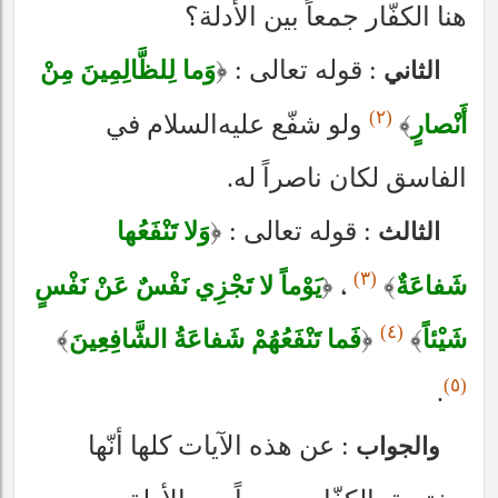
هنا الكفّار جمعاً بين الأدلة؟
: قوله تعالى :
﴿
وَما لِلظَّالِمِينَ مِنْ
الثاني
(٢)
﴾
ولو شفّع
عليه‌السلام
في
أَنْصارٍ
الفاسق لكان ناصراً له.
: قوله تعالى :
﴿
وَلا تَنْفَعُها
الثالث
(٣)
﴿
،
﴾
شَفاعَةٌ
يَوْماً لا تَجْزِي نَفْسٌ عَنْ نَفْسٍ
(٤)
﴾
﴿
﴾
شَيْئاً
فَما تَنْفَعُهُمْ شَفاعَةُ الشَّافِعِينَ
(٥)
.
: عن هذه الآيات كلها أنّها
والجواب