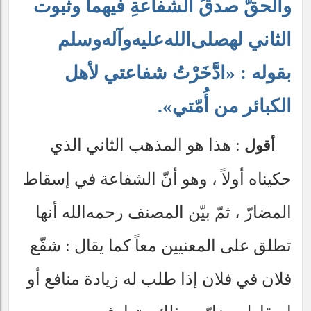
والحقُّ صدقُ الشفاعةِ فيهما وثبوت
الثاني له
صلى‌الله‌عليه‌وآله‌وسلم
بقوله : «ادَّخَرْتُ شفاعتي لأهل
الكبائر من أُمّتي».
: هذا هو المذهب الثاني الذي
أقول
حكيناه أولاً ، وهو أنّ الشفاعة في إسقاط
المضارّ ، ثمّ بيّن المصنف
رحمه‌الله
أنها
تطلق على المعنيين معاً كما يقال : شفّع
فلان في فلان إذا طلب له زيادة منافع أو