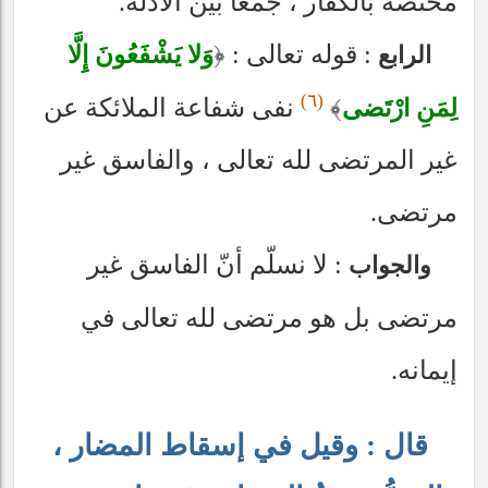
مختصة بالكفّار ، جمعاً بين الأدلة.
: قوله تعالى :
﴿
وَلا يَشْفَعُونَ إِلَّا
الرابع
(٦)
﴾
نفى شفاعة الملائكة عن
لِمَنِ ارْتَضى
غير المرتضى لله تعالى ، والفاسق غير
مرتضى.
: لا نسلّم أنّ الفاسق غير
والجواب
مرتضى بل هو مرتضى لله تعالى في
إيمانه.
قال : وقيل في إسقاط المضار ،