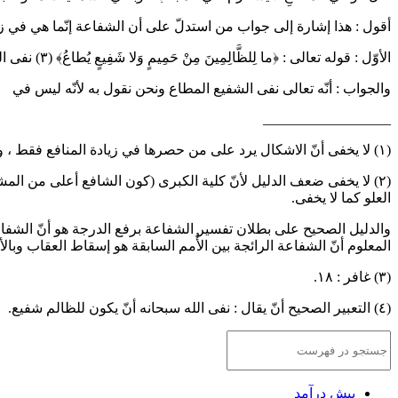
أقول
: هذا إشارة إلى جواب من استدلّ على أن الشفاعة إنّما هي في زياد
الأوّل
: قوله تعالى :
﴿
ما لِلظَّالِمِينَ مِنْ حَمِيمٍ وَلا شَفِيعٍ يُطاعُ
﴾
(٣)
نفى ال
والجواب
: أنّه تعالى نفى الشفيع المطاع ونحن نقول به لأنّه ليس في
__________________
(١) لا يخفى أنّ الاشكال يرد على من حصرها في زيادة المنافع فقط ، وعلى من عمّمها لها ولإسقاط العذاب ، نعم لا يرد على من فسرها بإسقاط العقاب فقط.
(٢) لا يخفى ضعف الدليل لأنّ كلية الكبرى (كون الشافع أعلى من المشف
العلو كما لا يخفى.
والدليل الصحيح على بطلان تفسير الشفاعة برفع الدرجة هو أنّ الشفاع
المعلوم أنّ الشفاعة الرائجة بين الأُمم السابقة هو إسقاط العقاب وبال
(٣) غافر : ١٨.
(٤) التعبير الصحيح أنّ يقال : نفى الله سبحانه أنّ يكون للظالم شفيع.
پيش ‏درآمد