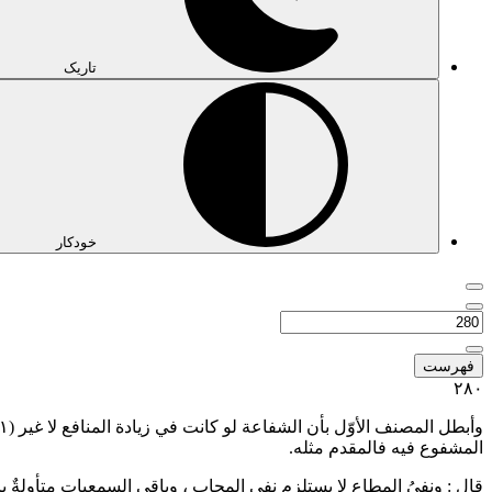
تاریک
خودکار
فهرست
٢٨٠
وأبطل المصنف الأوّل بأن الشفاعة لو كانت في زيادة المنافع لا غير
(١)
المشفوع فيه فالمقدم مثله.
قال : ونفيُ المطاعِ لا يستلزم نفي المجاب ، وباقي السمعيات متأولةٌ بال