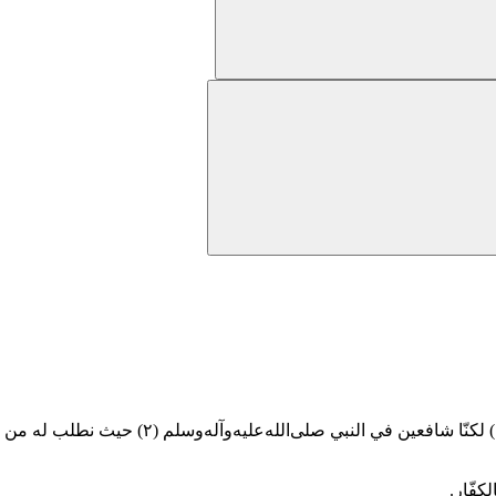
لكنّا شافعين في النبي
صلى‌الله‌عليه‌وآله‌وسلم
(٢)
حيث نطلب له من الل
كفّار.