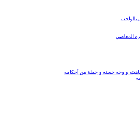
ل بالواجب
كره المعاصي
اهيته و وجه حسنه و جملة من أحكامه
ه