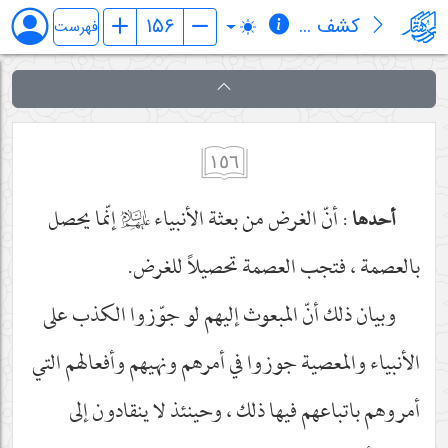
کشف المراد في شرح تجرید الإعتقاد (قسم الإلهیات)
فهرست
١٥٦
: أنّ الغرض من بعثة الأنبياء
عليهم‌السلام
إنّما يحصل
أحدها
بالعصمة ، فتجب العصمة تحصيلاً للغرض.
وبيان ذلك أنّ المبعوث إليهم لو جوّزوا الكذب على
الأنبياء والمعصية جوزوا في أمرهم ونهيهم وأفعالهم التي
أمروهم باتباعهم فيها ذلك ، وحينئذ لا ينقادون إلى