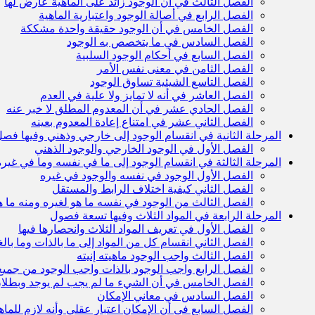
الفصل الثالث في أن الوجود زائد على الماهية عارض لها
الفصل الرابع في أصالة الوجود واعتبارية الماهية
الفصل الخامس في أن الوجود حقيقة واحدة مشككة
الفصل السادس في ما يتخصص به الوجود
الفصل السابع في أحكام الوجود السلبية
الفصل الثامن في معنى نفس الأمر
الفصل التاسع الشيئية تساوق الوجود
الفصل العاشر في أنه لا تمايز ولا علية في العدم
الفصل الحادي عشر في أن المعدوم المطلق لا خبر عنه
الفصل الثاني عشر في امتناع إعادة المعدوم بعينه
المرحلة الثانية في انقسام الوجود إلى خارجي وذهني وفيها فصل
الفصل الأول في الوجود الخارجي والوجود الذهني
المرحلة الثالثة في انقسام الوجود إلى ما في نفسه وما في غيره
الفصل الأول الوجود في نفسه والوجود في غيره
الفصل الثاني كيفية اختلاف الرابط والمستقل
الفصل الثالث من الوجود في نفسه ما هو لغيره ومنه ما 
المرحلة الرابعة في المواد الثلاث وفيها تسعة فصول
الفصل الأول في تعريف المواد الثلاث وانحصارها فيها
الفصل الثاني انقسام كل من المواد إلى ما بالذات وما بالغ
الفصل الثالث واجب الوجود ماهيته إنيته
الفصل الرابع واجب الوجود بالذات واجب الوجود من جميع
الفصل الخامس في أن الشيء ما لم يجب لم يوجد وبطلان ا
الفصل السادس في معاني الإمكان
الفصل السابع في أن الإمكان اعتبار عقلي وأنه لازم للماه