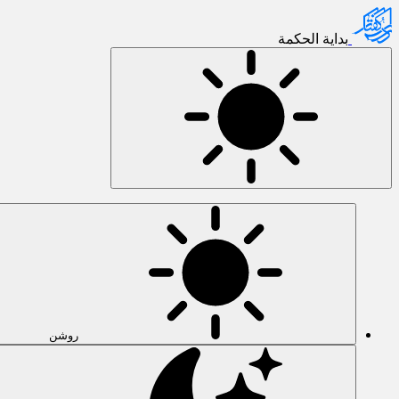
بدایة الحکمة
روشن