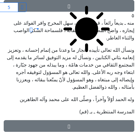
٥
منه ـ بديعاً رائعاً ، قويم المنهج ، سهل المخرج وافر الفوائد على
بدایة الحکمة
إيجازه ، واضح المطالب على إتقانه ، فلسماحة الشكر الواصب
والثناء العاطر.
ونسأل الله تعالى تأييده لانجاز ما وعدنا من إتمام إحسانه ، وتعزيز
إنعامه بثاني الكتابين ، ونسأل له مزيد التوفيق لسائر ما يقدمه إلى
المجتمع الثقافي من خدمات هامّة ، وما يبذله من جهود جبّارة ،
ابتغاء وجه ربه الأعلى. والله تعالى هو المسؤول لتوفيقه أجره
وإيصاله إلى مبتغاه ، وهو المسؤول لأنّ يمتّعنا ببقائه ، ويعززنا
بأمثاله ، والله ذوالفضل العظيم.
وله الحمد أوّلاً وآخراً ، وصلّى الله على محمد وآله الطاهرين
المدرسة المنتظرية ـ بـ (قم)