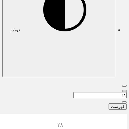
خودکار
هرست
٢٨