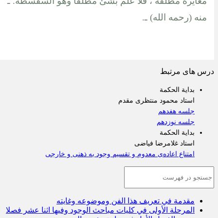
مغايرة مطلقة ، فلا علم بشئ مطلقا وهو السفسطة. ـ
منه (رحمه الله) ـ.
س های مرتبط
بدایة الحکمة
استاد محمود منتظری مقدم
جلسه هفدهم
جلسه نوزدهم
بدایة الحکمة
استاد غلامرضا فیاضی
امتناع اعاده‌ی معدوم و تقسیم وجود به ذهنی و خارجی
مقدمة في تعريف هذا الفن وموضوعه وغايته
المرحلة الأولى في كليات مباحث الوجود وفيها اثنا عشر فصلا