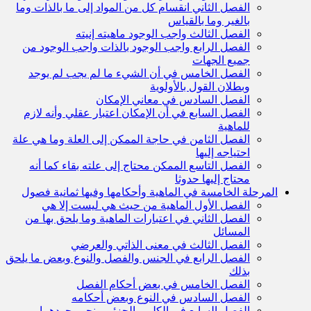
الفصل الثاني انقسام كل من المواد إلى ما بالذات وما
بالغير وما بالقياس
الفصل الثالث واجب الوجود ماهيته إنيته
الفصل الرابع واجب الوجود بالذات واجب الوجود من
جميع الجهات
الفصل الخامس في أن الشيء ما لم يجب لم يوجد
وبطلان القول بالأولوية
الفصل السادس في معاني الإمكان
الفصل السابع في أن الإمكان اعتبار عقلي وأنه لازم
للماهية
الفصل الثامن في حاجة الممكن إلى العلة وما هي علة
احتياجه إليها
الفصل التاسع الممكن محتاج إلى علته بقاء كما أنه
محتاج إليها حدوثا
المرحلة الخامسة في الماهية وأحكامها وفيها ثمانية فصول
الفصل الأول الماهية من حيث هي ليست إلا هي
الفصل الثاني في اعتبارات الماهية وما يلحق بها من
المسائل
الفصل الثالث في معنى الذاتي والعرضي
الفصل الرابع في الجنس والفصل والنوع وبعض ما يلحق
بذلك
الفصل الخامس في بعض أحكام الفصل
الفصل السادس في النوع وبعض أحكامه
الفصل السابع في الكلي والجزئي ونحو وجودهما