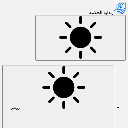
بدایة الحکمة
روشن