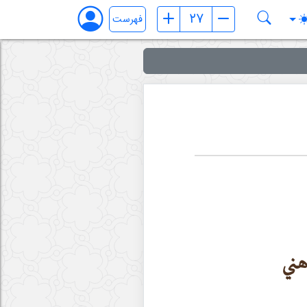
فهرست
هني