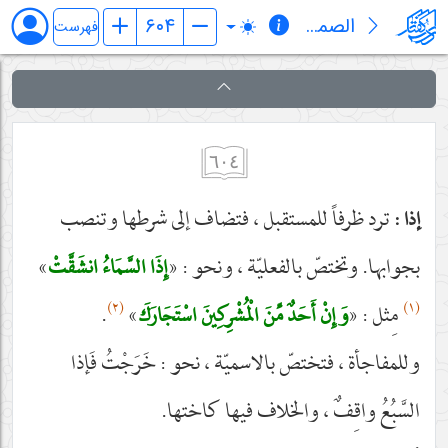
الصمدیة
فهرست
٦٠٤
ترد ظرفاً للمستقبل ، فتضاف إلى شرطها وتنصب
إذا :
بجوابها. وتختصّ بالفعليّة ، ونحو : «
»
إِذَا السَّمَاءُ انشَقَّتْ
(٢)
(١)
مِثل : «
»
.
وَإِنْ أَحَدٌ مِّنَ الْمُشْرِكِينَ اسْتَجَارَكَ
وللمفاجأة ، فتختصّ بالاسميّة ، نحو : خَرَجْتُ فَإذا
السَّبُعُ واقِفٌ ، والخلاف فيها كاختها.