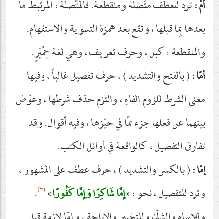
ترد للعطف متّصلة ومنقطعة. فالمتّصلة : المرتبط ما
أمْ :
بعدها بِما قبلها ، وتقع بعد همزة التسوية والاستفهام.
والمنقطعة : كبل ، وحرف تعريف ، وهي لغة حِمْيَرٍ.
( بالفتح والتشديد ) ، حرف تفصيل غالباً ، وفيها
أمّا :
معنى الشرط للزوم الفاءِ ، والتزم حذف شرطها ، وعوّض
بينهما عن فعلها جزء ممّا في حيّزها ، وفيه أقوال. وقد
تفارق التفصيل ، كالواقعة في أوائل الكتب.
( بالكسر والتشديد ) ، حرف عطف على المشهور ،
إمّا :
(٣)
وترد للتفصيل ، نحو : «
»
.
إِمَّا شَاكِرًا وَإِمَّا كَفُورًا
وللإبهام والشكّ وللتخيير والإباحة ، وإمّا لازمة قبل