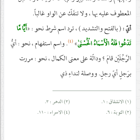
المعطوف عليه بها ، ولا تنفَكّ عن الواو غالباً.
( بالفتح والتشديد ) ، ترد اسم شرط نحو : «
أَيًّا مَّا
أيّ :
(٤)
»
. واسم استفهام ، نحو : أيُّ
تَدْعُوا فَلَهُ الْأَسْمَاءُ الْحُسْنَىٰ
الرَّجُلَيْن قامَ ؟ ودالّة على معنى الكمال ، نحو : مررت
برَجلٍ أيّ رجلٍ. ووصلة لنداءِ ذي
____________________________
(١) الانشقاق : ١.
(٣) الدهر : ٣.
(٢) التوبة : ٦.
(٤) الاسراء : ١١٠.