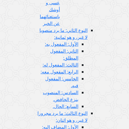
عسى و
أوشك
باستغنائهما
عن الخبر
النوع الثاني: ما يرد منصوبا
لا غير، و هو ثمانية:
الأول: المفعول به:
الثاني: المفعول
المطلق:
الثالث: المفعول له:
الرابع: المفعول معه:
الخامس: المفعول
فيه.
السادس: المنصوب
بنزع الخافض.
السابع: الحال.
النوع الثالث: ما يرد مجرورا
لا غير، و هو اثنان:
الأول: المضاف إليه: