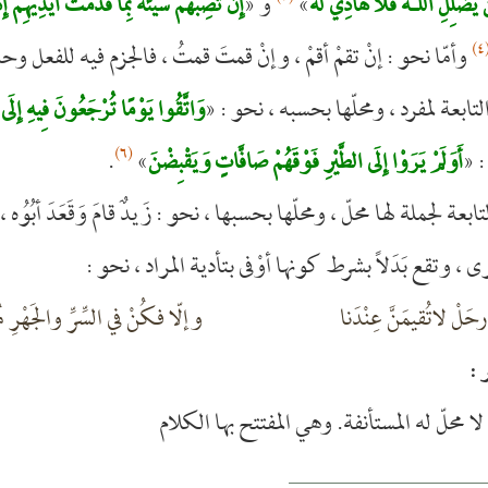
»
و «
يُضْلِلِ اللَّـهُ فَلَا هَادِيَ لَهُ
إِن تُصِبْهُمْ سَيِّئَةٌ بِمَا قَدَّمَتْ أَيْدِيهِمْ إِ
(
وأمّا نحو : إنْ تقمْ أقمْ ، وإنْ قمتَ قمتُ ، فالجزم فيه للفعل وح
لتابعة لمفرد ، ومحلّها بحسبه ، نحو : «
وَاتَّقُوا يَوْمًا تُرْجَعُونَ فِيهِ إِلَى ا
(٦)
: «
»
.
أَوَلَمْ يَرَوْا إِلَى الطَّيْرِ فَوْقَهُمْ صَافَّاتٍ وَيَقْبِضْنَ
تابعة لجملة لها محلّ ، ومحلّها بحسبها ، نحو : زَيدٌ قامَ وَقَعَدَ أبُوُه
، وتقع بَدَلاً بشرط كونها أوْفى بتأدية المراد ، نحو :
ارحَلْ لاتُقيمَنَّ عِنْدَنا
وإلّا فكُنْ في السِّرِّ والجَهْرِ مُ
 :
ا لا محلّ له المستأنفة. وهي المفتتح بها الكلام
____________________