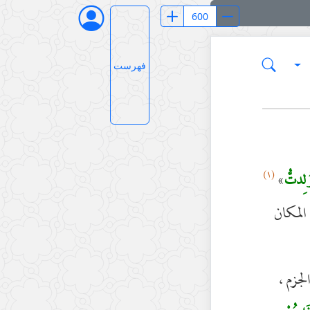
فهرست
(١)
»
وُلِدتُّ
المكان
لجزم ،