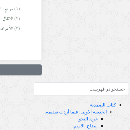
(١) مريم : ٣٣.
(٢) الانفال : ٢٦.
(٣) الأعراف : ١٨٦.
كتاب الصمدية
الحديقة الاولى: فيما أردت تقديمه.
غرة: النحو:
إيضاح: الاسم: