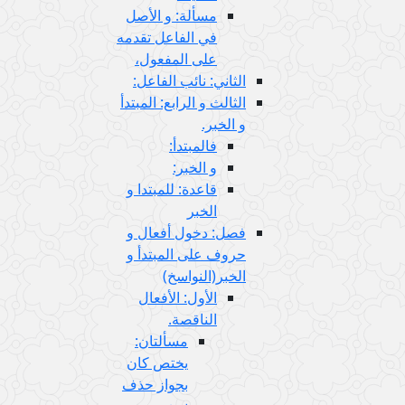
مسألة: و الأصل
في الفاعل تقدمه
على المفعول،
الثاني: نائب الفاعل:
الثالث و الرابع: المبتدأ
و الخبر.
فالمبتدأ:
و الخبر:
قاعدة: للمبتدا و
الخبر
فصل: دخول أفعال و
حروف على المبتدأ و
الخبر(النواسخ)
الأول: الأفعال
الناقصة.
مسألتان:
يختص كان
بجواز حذف