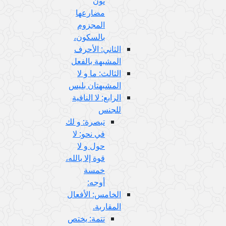
نون
مضارعها
المجزوم
بالسكون،
الثاني: الأحرف
المشبهة بالفعل
الثالث: ما و لا
المشبهتان بليس
الرابع: لا النافية
للجنس
تبصرة: و لك
في نحو: لا
حول و لا
قوة إلا بالله،
خمسة
أوجه:
الخامس: الأفعال
المقاربة.
تتمة: يختص