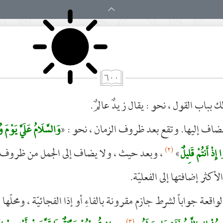
٦٠٠
 بباب القول ، نحو : يقال زيدٌ عالمٌ.
ضاف إليها. وتقع بعد ظروف الزمان ، نحو : «
وَالسَّلَامُ عَلَيَّ يَوْمَ 
(٢)
»
، وبعد حيث ، ولا يضاف إلى الجمل من ظروف 
إِذْ أَنتُمْ قَلِيلٌ
أكثر إضافتها إلى الفعليّة.
واقعة جواباً لشرط جازم مقرونة بالفاءِ أو إذا الفجائيّة ، ومحلّها ا
(٣)