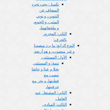
تكميل: يجب تجرد
المضاف عن
التنوين، و نوني
المثنى، و الجمع،
و ملحقاتهما،
الثاني: المجرور
بالحرف:
النوع الرابع: ما يرد منصوبا
و غير منصوب، و هو أربعة.
الأول: المستثنى.
تتمة: و المستثنى
بخلا و عدا و حاشا
ينصب مع
فعليتها، و يجر مع
حرفيتها،
الثاني: المشتغل عنه
العامل.
الثالث: المنادى.