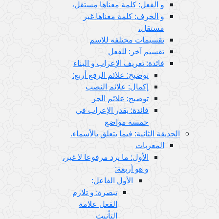
و الفعل: كلمة معناها مستقل،
و الحرف: كلمة معناها غير
مستقل،
تقسيمات مختلفه للاسم
تقسيم آخر: للفعل
فائدة: تعريف الإعراب و البناء
توضيح: علائم الرفع أربع:
إكمال: علائم النصب
توضيح: علائم الجر
فائدة: يقدر الإعراب في
خمسة مواضع
الحديقة الثانية: فيما يتعلق بالأسماء.
المعربات
الأول: ما يرد مرفوعا لا غير،
و هو أربعة:
الأول الفاعل:
تبصرة: و تلازم
الفعل علامة
التأنيث