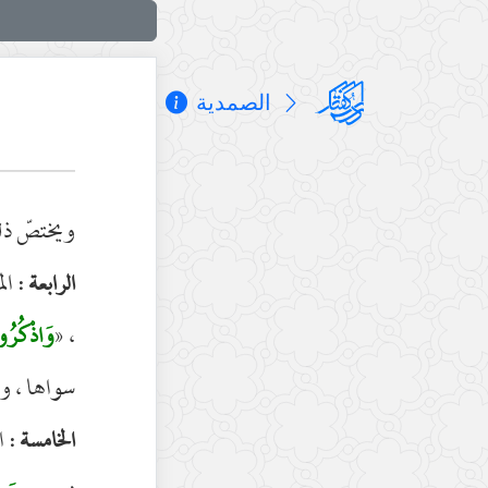
الصمدیة
ويختصّ ذلك
الم
الرابعة :
، «
وَاذْكُرُوا 
سواها ، وال
ال
الخامسة :