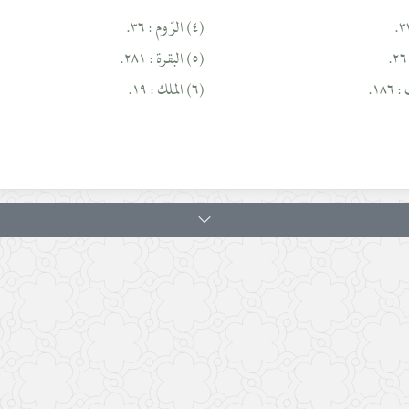
(٤) الرّوم : ٣٦.
(٥) البقرة : ٢٨١.
(٦) الملك : ١٩.