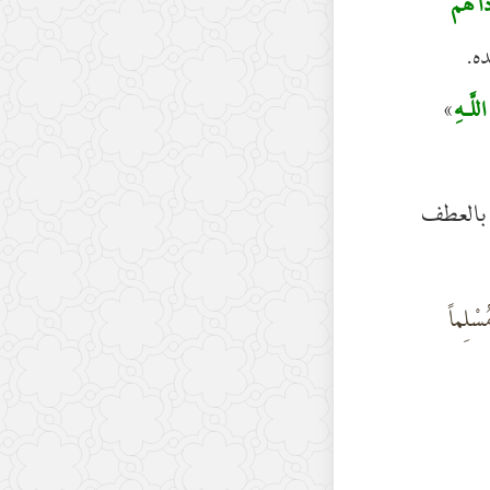
ذَا هُمْ
ده.
»
للَّـهِ
 ، بالعطف
سْلِماً