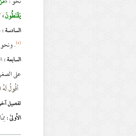
نحو : «
مَن 
٤)
»
يَقْنَطُونَ
ا
السادسة :
(٥)
. ونحو 
ال
السابعة :
على الصغرى 
أقُولُ لَهُ 
تفصيل آخر
مِمّ
الاُولىٰ :
________