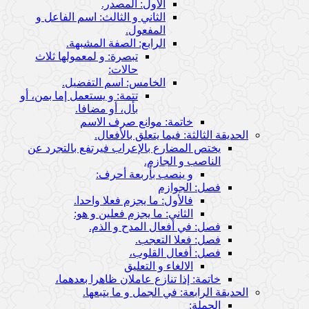
الأول: المصدر.
الثاني و الثالث: اسم الفاعل و
المفعول.
الرابع: الصفة المشبهة.
تبصرة: و لمعمولها ثلاث
حالات:
الخامس: اسم التفضيل.
تتمة: و يستعمل إما بمن، أو
بأل، أو مضافا.
خاتمة: موانع صرف الاسم
الحديقة الثالثة: فيما يتعلق بالأفعال.
يختص المضارع بالإعراب فيرتفع بالتجرد عن
الناصب و الجازم.
و ينصب بأربعة أحرف:
فصل: الجوازم
فالأول: ما يجزم فعلا واحدا.
الثاني: ما يجزم فعلين و هو:
فصل: في أفعال المدح و الذم.
فصل: فعلا التعجب.
فصل: أفعال القلوب،
الالغاء و التعليق
خاتمة: إذا تنازع عاملان ظاهرا بعدهما،
الحديقة الرابعة: في الجمل و ما يتبعها.
الجملة: