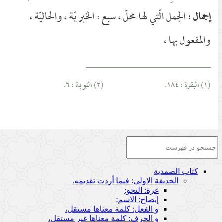
الجمل الّتي لها محلّ ، سبع : الخبريّة ، والحاليّة ،
إجمال :
والمفعول بها ،
____________________________
(١) البقرة : ١٨٤.
(٢) التوبة : ٦.
كتاب الصمدية
الحديقة الاولى: فيما أردت تقديمه.
غرة: النحو:
إيضاح: الاسم:
و الفعل: كلمة معناها مستقل،
و الحرف: كلمة معناها غير مستقل،