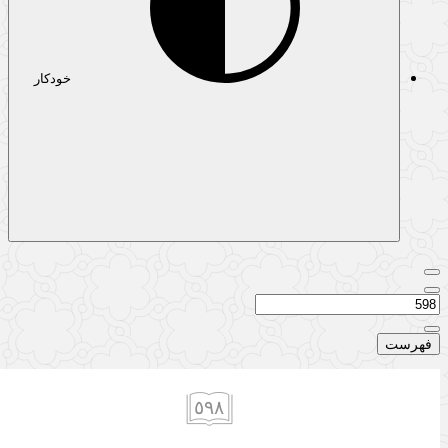
خودکار
هرست
٥٩٨