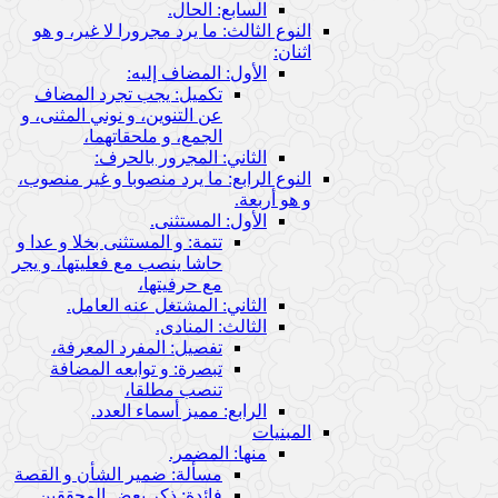
السابع: الحال.
النوع الثالث: ما يرد مجرورا لا غير، و هو
اثنان:
الأول: المضاف إليه:
تكميل: يجب تجرد المضاف
عن التنوين، و نوني المثنى، و
الجمع، و ملحقاتهما،
الثاني: المجرور بالحرف:
النوع الرابع: ما يرد منصوبا و غير منصوب،
و هو أربعة.
الأول: المستثنى.
تتمة: و المستثنى بخلا و عدا و
حاشا ينصب مع فعليتها، و يجر
مع حرفيتها،
الثاني: المشتغل عنه العامل.
الثالث: المنادى.
تفصيل: المفرد المعرفة،
تبصرة: و توابعه المضافة
تنصب مطلقا،
الرابع: مميز أسماء العدد.
المبنيات
منها: المضمر.
مسألة: ضمير الشأن و القصة
فائدة: ذكر بعض المحققين