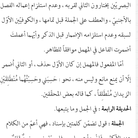
البصريّين يختارون الثاني لقربه ، وعدم استلزام إعماله الفصل
بالأجنبيّ ، والعطف على الجملة قبل تمامها ، والكوفيّين الأوّل
لسبقه وعدم استلزامه الإضمار قبل الذكر وأيّهما أعملتَ
أضمرت الفاعل في المهمل موافقاً للظاهر.
أمّا المفعول فالمهمل إن كان الأوّل حذف ، أو الثاني اُضمر ،
إلّا أن يمنع مانع وليس منه ، نحو : حَسِبَني وحَسِبْتُهُما مُنْطَلِقَيْنِ
الزيدان مُنْطَلِقاً ، كما قاله بعض المحقّقين.
في الجمل وما يتبعها.
الحديقة الرابعة :
قول تضمّن كلمتين بإسناد ، فهي أعمّ من الكلام
الجملة :