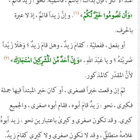
عند الأكثر ، فَإنْ بدأت : باسم ، فاسميّة. نحو : زيدٌ قائمٌ ،
(١)
«
»
. وإنَّ زيداً قائمٌ ، إذ لا عبرة
وَأَن تَصُومُوا خَيْرٌ لَّكُمْ
بالحرف.
أو بفعل ، ففعليّة : كقامَ زيدٌ ، وهل قامَ زيدٌ ؟ وَهَلّا زَيْداً
(٢)
ضَربْتَهُ ؟ ويا عَبْدَ اللهِ ، «
»
وَإِنْ أَحَدٌ مِّنَ الْمُشْرِكِينَ اسْتَجَارَكَ
لأنَّ المقدّر كالمذكور.
ثمّ إن وقعت خبراً فصغرى ، أو كان خبر المبتدأ فيها جملة
فكبرى ، نحو : زيدٌ قامَ أبوه ، فقام أبوه صغرى ، والجميع
كبرى. وقد تكون صغرى وكبرىٰ باعتبارين نحو : زيد أبوهُ
غلامهُ منطلِقٌ ، وقد لا تكون صغرى ولا كبرى كقامَ زيدٌ.