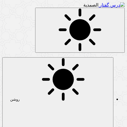
الصمدیة
روشن