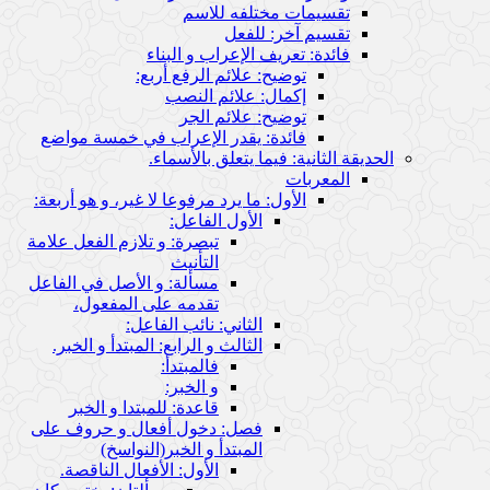
تقسيمات مختلفه للاسم
تقسيم آخر: للفعل
فائدة: تعريف الإعراب و البناء
توضيح: علائم الرفع أربع:
إكمال: علائم النصب
توضيح: علائم الجر
فائدة: يقدر الإعراب في خمسة مواضع
الحديقة الثانية: فيما يتعلق بالأسماء.
المعربات
الأول: ما يرد مرفوعا لا غير، و هو أربعة:
الأول الفاعل:
تبصرة: و تلازم الفعل علامة
التأنيث
مسألة: و الأصل في الفاعل
تقدمه على المفعول،
الثاني: نائب الفاعل:
الثالث و الرابع: المبتدأ و الخبر.
فالمبتدأ:
و الخبر:
قاعدة: للمبتدا و الخبر
فصل: دخول أفعال و حروف على
المبتدأ و الخبر(النواسخ)
الأول: الأفعال الناقصة.