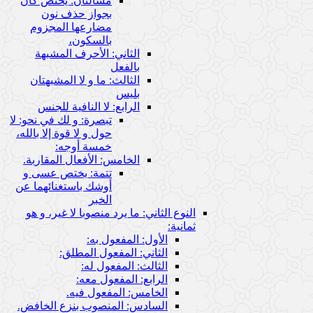
مسألتان: يختص كان
بجواز حذف نون
مضارعها المجزوم
بالسكون،
الثاني: الأحرف المشبهة
بالفعل
الثالث: ما و لا المشبهتان
بليس
الرابع: لا النافية للجنس
تبصرة: و لك في نحو: لا
حول و لا قوة إلا بالله،
خمسة أوجه:
الخامس: الأفعال المقاربة.
تتمة: يختص عسى و
أوشك باستغنائهما عن
الخبر
النوع الثاني: ما يرد منصوبا لا غير، و هو
ثمانية:
الأول: المفعول به:
الثاني: المفعول المطلق:
الثالث: المفعول له:
الرابع: المفعول معه:
الخامس: المفعول فيه.
السادس: المنصوب بنزع الخافض.