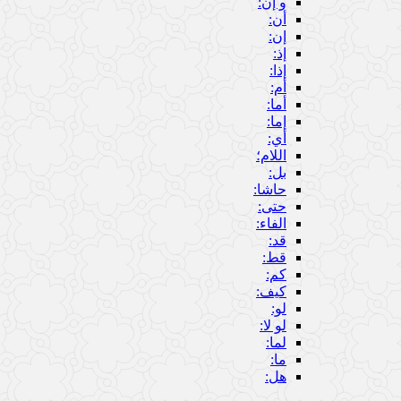
و إن:
أن:
إن:
إذ:
إذا:
أم:
أما:
إما:
أي:
اللام؛
بل:
حاشا:
حتى:
الفاء:
قد:
قط:
كم:
كيف:
لو:
لو لا:
لما:
ما:
هل: