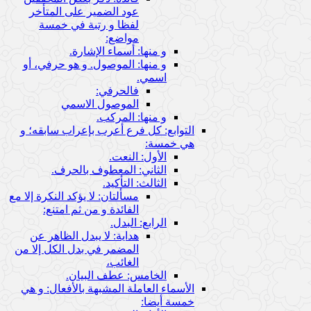
عود الضمير على المتأخر
لفظا و رتبة في خمسة
مواضع:
و منها: أسماء الإشارة.
و منها: الموصول. و هو حرفي، أو
اسمي.
فالحرفي:
الموصول الاسمي
و منها: المركب.
التوابع: كل فرع أعرب بإعراب سابقه؛ و
هي خمسة:
الأول: النعت.
الثاني: المعطوف بالحرف.
الثالث: التأكيد.
مسألتان: لا يؤكد النكرة إلا مع
الفائدة و من ثم امتنع:
الرابع: البدل.
هداية: لا يبدل الظاهر عن
المضمر في بدل الكل إلا من
الغائب،
الخامس: عطف البيان.
الأسماء العاملة المشبهة بالأفعال: و هي
خمسة أيضا: