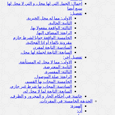
إجمال: الجمل التي لها محل، و التي لا محل لها
سبع أيضا
تفصيل:
الاولى: مما له محل الخبرية.
الثانية: الحالية.
الثالثة: الواقعة مفعولا بها.
الرابعة: المضاف إليها.
الخامسة: الواقعة جوابا لشرط جازم
مقرونة بالفاء أو إذا الفجائية،
السادسة: التابعة لمفرد،
السابعة: التابعة لجملة لها محل،
تفصيل آخر:
الاولى: مما لا محل له المستأنفة.
الثانية: المعترضة.
الثالثة: المفسرة.
الرابعة: صلة الموصول.
الخامسة: المجاب بها القسم،
السادسة: المجاب بها شرط غير جازم،
السابعة: التابعة لما لا محل له،
خاتمة: في أحكام الجار و المجرور و الظرف.
الحديقة الخامسة: في المفردات.
الهمزة:
أن: