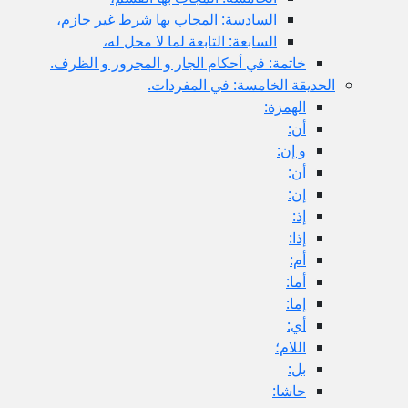
السادسة: المجاب بها شرط غير جازم،
السابعة: التابعة لما لا محل له،
خاتمة: في أحكام الجار و المجرور و الظرف.
الحديقة الخامسة: في المفردات.
الهمزة:
أن:
و إن:
أن:
إن:
إذ:
إذا:
أم:
أما:
إما:
أي:
اللام؛
بل:
حاشا: