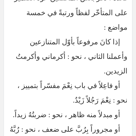
على المتأخّر لفظاً ورتبةً في خمسة
مواضع :
إذا كانَ مرفوعاً بأوّل المتنازعين
وأعملنا الثاني ، نحو : أكرماني وأكرمتُ
الزيدين.
أو فاعِلاً في باب نِعْمَ مفسّراً بتمييز ،
نحو : نِعْمَ رَجُلاً زَيْدٌ.
أو مبدلاً منه ظاهر ، نحو : ضربتُهُ زيداً.
أو مجروراً بِرُبَّ على ضعف ، نحو : رُبَّهُ