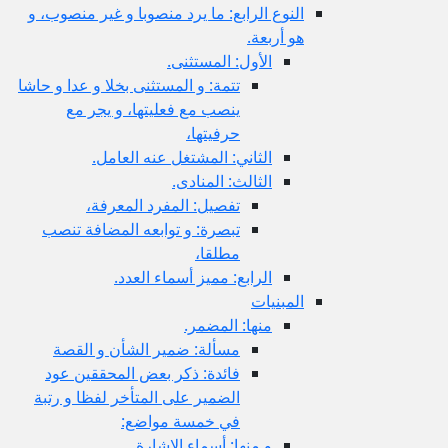
النوع الرابع: ما يرد منصوبا و غير منصوب، و
هو أربعة.
الأول: المستثنى.
تتمة: و المستثنى بخلا و عدا و حاشا
ينصب مع فعليتها، و يجر مع
حرفيتها،
الثاني: المشتغل عنه العامل.
الثالث: المنادى.
تفصيل: المفرد المعرفة،
تبصرة: و توابعه المضافة تنصب
مطلقا،
الرابع: مميز أسماء العدد.
المبنيات
منها: المضمر.
مسألة: ضمير الشأن و القصة
فائدة: ذكر بعض المحققين عود
الضمير على المتأخر لفظا و رتبة
في خمسة مواضع:
و منها: أسماء الإشارة.