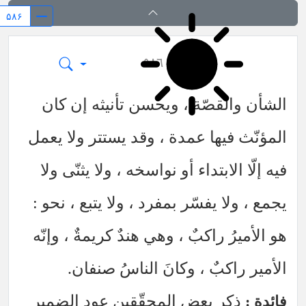
الصمدیة
٥٨٦
الشأن والقصّة ، ويحسن تأنيثه إن كان
المؤنّث فيها عمدة ، وقد يستتر ولا يعمل
فيه إلّا الابتداء أو نواسخه ، ولا يثنّى ولا
يجمع ، ولا يفسّر بمفرد ، ولا يتبع ، نحو :
هو الأميرُ راكبٌ ، وهي هندٌ كريمةٌ ، وإنّه
الأمير راكبٌ ، وكانَ الناسُ صنفان.
ذكر بعض المحقّقين عود الضمير
فائدة :