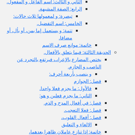
الثاني و الثالث: اسم الفاعل و المفعول.
الرابع: الصفة المشبهة.
تبصرة: و لمعمولها ثلاث حالات:
الخامس: اسم التفضيل.
تتمة: و يستعمل إما بمن، أو بأل، أو
مضافا.
خاتمة: موانع صرف الاسم
الحديقة الثالثة: فيما يتعلق بالأفعال.
يختص المضارع بالإعراب فيرتفع بالتجرد عن
الناصب و الجازم.
و ينصب بأربعة أحرف:
فصل: الجوازم
فالأول: ما يجزم فعلا واحدا.
الثاني: ما يجزم فعلين و هو:
فصل: في أفعال المدح و الذم.
فصل: فعلا التعجب.
فصل: أفعال القلوب،
الالغاء و التعليق
خاتمة: إذا تنازع عاملان ظاهرا بعدهما،