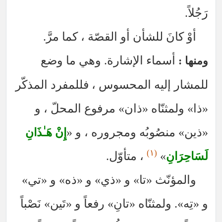
رَجُلاً.
أوْ كانَ للشأن أو القصّة ، كما مرَّ.
أسماء الإشارة. وهي ما وضع
ومنها :
للمشار إليه المحسوس ، فللمفرد المذكّر
«ذا» ولمثنّاه «ذان» مرفوع المحلّ ، و
«ذين» منصُوبُه ومجروره ، و «
إِنْ هَـٰذَانِ
(١)
»
، متأوّل.
لَسَاحِرَانِ
والمؤنّث «تا» و «ذي» و «ذه» و «تي»
و «تِه». ولمثنّاه «تانِ» رفعاً و «تَين» نَصْباً