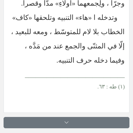
وجرّاً ، ولِجمعهما «اُولاءِ» مدّاً وقصراً.
وتدخله ا «هاء» التنبيه وتلحقها «كاف»
الخطاب بلا لام للمتوسّط ، ومعه للبعيد ،
إلّا في المثنّى والجمع عند من مَدَّه ،
وفيما دخله حرف التنبيه.
____________________________
(١) طه : ٦٣.