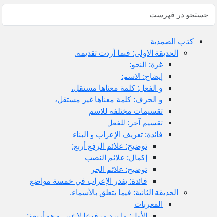
كتاب الصمدية
الحديقة الاولى: فيما أردت تقديمه.
غرة: النحو:
إيضاح: الاسم:
و الفعل: كلمة معناها مستقل،
و الحرف: كلمة معناها غير مستقل،
تقسيمات مختلفه للاسم
تقسيم آخر: للفعل
فائدة: تعريف الإعراب و البناء
توضيح: علائم الرفع أربع:
إكمال: علائم النصب
توضيح: علائم الجر
فائدة: يقدر الإعراب في خمسة مواضع
الحديقة الثانية: فيما يتعلق بالأسماء.
المعربات
الأول: ما يرد مرفوعا لا غير، و هو أربعة: