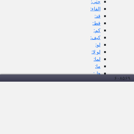
حتى:
الفاء:
قد:
قط:
كم:
كيف:
لو:
لو لا:
لما:
ما:
هل:
۶۰۸
۵۶۹