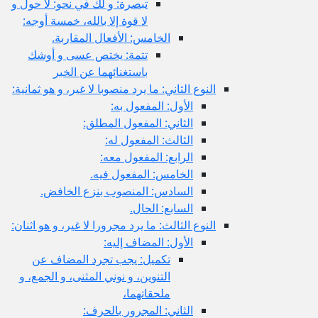
تبصرة: و لك في نحو: لا حول و
لا قوة إلا بالله، خمسة أوجه:
الخامس: الأفعال المقاربة.
تتمة: يختص عسى و أوشك
باستغنائهما عن الخبر
النوع الثاني: ما يرد منصوبا لا غير، و هو ثمانية:
الأول: المفعول به:
الثاني: المفعول المطلق:
الثالث: المفعول له:
الرابع: المفعول معه:
الخامس: المفعول فيه.
السادس: المنصوب بنزع الخافض.
السابع: الحال.
النوع الثالث: ما يرد مجرورا لا غير، و هو اثنان:
الأول: المضاف إليه:
تكميل: يجب تجرد المضاف عن
التنوين، و نوني المثنى، و الجمع، و
ملحقاتهما،
الثاني: المجرور بالحرف: