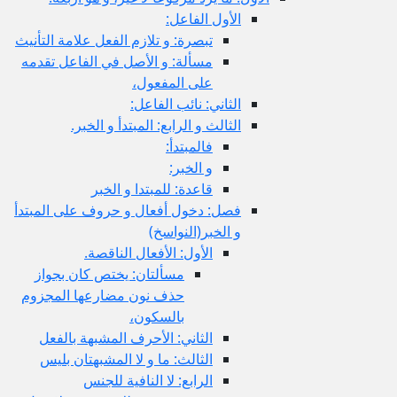
الأول الفاعل:
تبصرة: و تلازم الفعل علامة التأنيث
مسألة: و الأصل في الفاعل تقدمه
على المفعول،
الثاني: نائب الفاعل:
الثالث و الرابع: المبتدأ و الخبر.
فالمبتدأ:
و الخبر:
قاعدة: للمبتدا و الخبر
فصل: دخول أفعال و حروف على المبتدأ
و الخبر(النواسخ)
الأول: الأفعال الناقصة.
مسألتان: يختص كان بجواز
حذف نون مضارعها المجزوم
بالسكون،
الثاني: الأحرف المشبهة بالفعل
الثالث: ما و لا المشبهتان بليس
الرابع: لا النافية للجنس